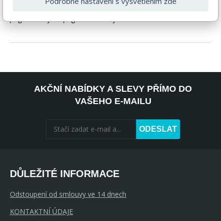
Podrobné nastavení s vysvětlením zde
případě nejasností kontaktujte naše klientské centrum
pegas@nabytek-pegas.cz či volejte 777244446.
AKČNÍ NABÍDKY A SLEVY PŘÍMO DO
VAŠEHO E-MAILU
ODESLAT
DŮLEŽITÉ INFORMACE
Odstoupení od smlouvy ve 14 dnech
KONTAKTNÍ ÚDAJE