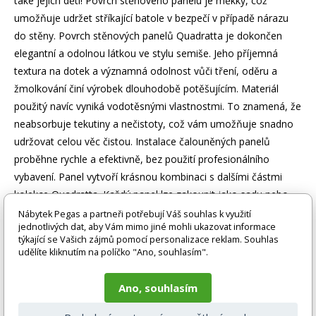
také jejich děti! Povrch stěnového panelu je měkký, což
umožňuje udržet stříkající batole v bezpečí v případě nárazu
do stěny. Povrch stěnových panelů Quadratta je dokončen
elegantní a odolnou látkou ve stylu semiše. Jeho příjemná
textura na dotek a významná odolnost vůči tření, oděru a
žmolkování činí výrobek dlouhodobě potěšujícím. Materiál
použitý navíc vyniká vodotěsnými vlastnostmi. To znamená, že
neabsorbuje tekutiny a nečistoty, což vám umožňuje snadno
udržovat celou věc čistou. Instalace čalouněných panelů
proběhne rychle a efektivně, bez použití profesionálního
vybavení. Panel vytvoří krásnou kombinaci s dalšími částmi
kolekce Quadratta. Každý panel lze zakoupit jako sadu nebo
samostatně.
Nábytek Pegas a partneři potřebují Váš souhlas k využití
jednotlivých dat, aby Vám mimo jiné mohli ukazovat informace
týkající se Vašich zájmů pomocí personalizace reklam. Souhlas
Zboží je dodáváno bez doplňků a dekorací (např. textilních
udělíte kliknutím na políčko "Ano, souhlasím".
doplňků, spotřebičů, baterie, matrací atd.), nejsou tedy v ceně.
Pokud není uvedeno jinak. Většinou je zboží dodáváno v
Ano, souhlasím
demontovaném stavu, dle charakteru zboží. Fotografie mohou
být i ilustrační a barva produktu nemusí odpovídat skutečnosti
vlivem nastavení monitoru a převodem do el. podoby. V