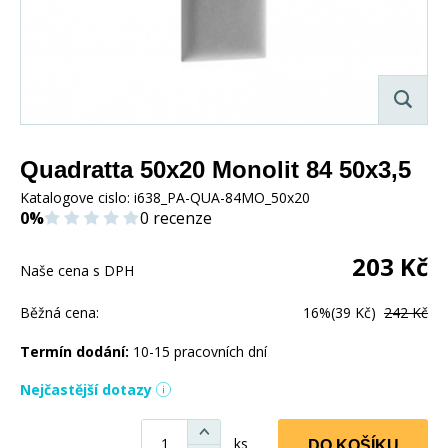
Quadratta 50x20 Monolit 84 50x3,5
Katalogove cislo:
i638_PA-QUA-84MO_50x20
0%
0 recenze
203
Kč
Naše cena s DPH
Běžná cena:
16%
(39 Kč)
242 Kč
Termín dodání:
10-15 pracovních dní
Nejčastější dotazy
ks
DO KOŠÍKU