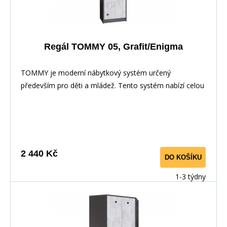
Regál TOMMY 05, Grafit/Enigma
TOMMY je moderní nábytkový systém určený
především pro děti a mládež. Tento systém nabízí celou
řadu prvků, z nichž si můžete vytvořit své vlastní
nastavení.Nábytek je vyroben z laminované dřevotřísky,
hrany jsou pečlivě dokončena ABS dýhou díky které je
odolný pro každodenní používání.
2 440 Kč
DO KOŠÍKU
1-3 týdny