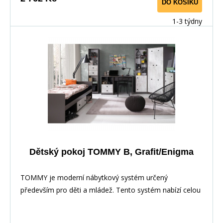
DO KOŠÍKU
1-3 týdny
Dětský pokoj TOMMY B, Grafit/Enigma
TOMMY je moderní nábytkový systém určený
především pro děti a mládež. Tento systém nabízí celou
řadu prvků, z nichž si můžete vytvořit své vlastní
nastavení.Nábytek je vyroben z laminované dřevotřísky,