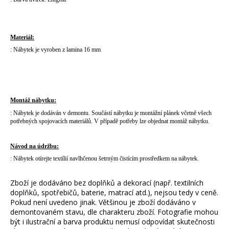
Materiál:
: Nábytek je vyroben z lamina 16 mm
Montáž nábytku:
: Nábytek je dodáván v demontu. Součástí nábytku je montážní plánek včetně všech
potřebných spojovacích materiálů. V případě potřeby lze objednat montáž nábytku.
Návod na údržbu:
: Nábytek otírejte textílií navlhčenou šetrným čistícím prostředkem na nábytek.
Zboží je dodáváno bez doplňků a dekorací (např. textilních
doplňků, spotřebičů, baterie, matrací atd.), nejsou tedy v ceně.
Pokud není uvedeno jinak. Většinou je zboží dodáváno v
demontovaném stavu, dle charakteru zboží. Fotografie mohou
být i ilustrační a barva produktu nemusí odpovídat skutečnosti