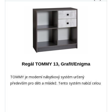
Regál TOMMY 13, Grafit/Enigma
TOMMY je moderní nábytkový systém určený
především pro děti a mládež. Tento systém nabízí celou
řadu prvků, z nichž si můžete vytvořit své vlastní
nastavení.Nábytek je vyroben z laminované dřevotřísky,
hrany jsou pečlivě dokončena ABS dýhou díky které je
odolný pro každodenní používání.