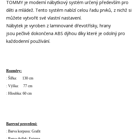
TOMMY je moderní nábytkový systém určený především pro
děti a mládež. Tento systém nabízí celou řadu prvků, z nichž si
můžete vytvořit své vlastní nastavení.
Nábytek je vyroben z laminované dřevotřísky, hrany
jsou pečlivě dokončena ABS dýhou díky které je odolný pro
každodenní používání.
Rozměry:
: Šířka: 130 cm
: Výška: 77 cm
: Hloubka: 60 cm
Barevné provedení:
: Barva korpusu: Grafit
: Barva dvířek: Enigma