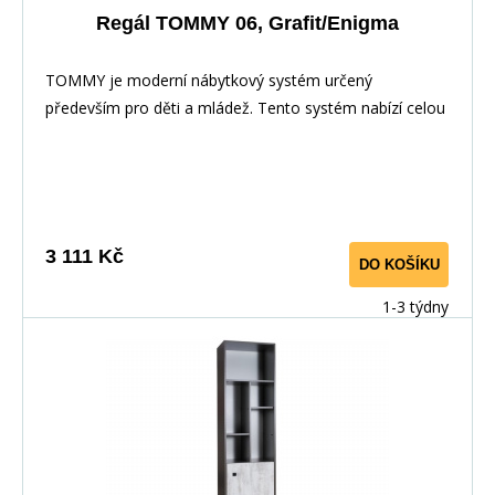
Regál TOMMY 06, Grafit/Enigma
TOMMY je moderní nábytkový systém určený
především pro děti a mládež. Tento systém nabízí celou
řadu prvků, z nichž si můžete vytvořit své vlastní
nastavení.Nábytek je vyroben z laminované dřevotřísky,
hrany jsou pečlivě dokončena ABS dýhou díky které je
odolný pro každodenní používání.
3 111 Kč
DO KOŠÍKU
1-3 týdny