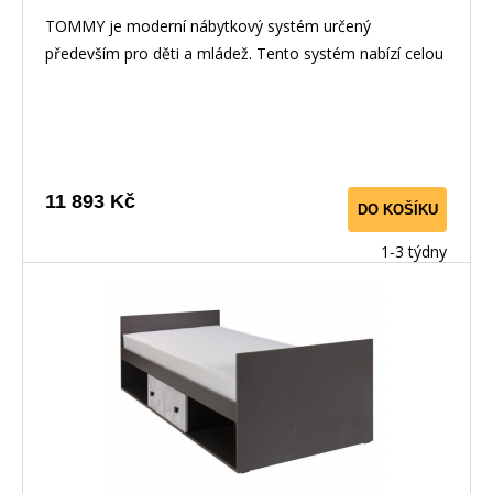
TOMMY je moderní nábytkový systém určený
především pro děti a mládež. Tento systém nabízí celou
řadu prvků, z nichž si můžete vytvořit své vlastní
nastavení.Nábytek je vyroben z laminované dřevotřísky,
hrany jsou pečlivě dokončena ABS dýhou díky které je
odolný pro každodenní používání.
11 893 Kč
DO KOŠÍKU
1-3 týdny