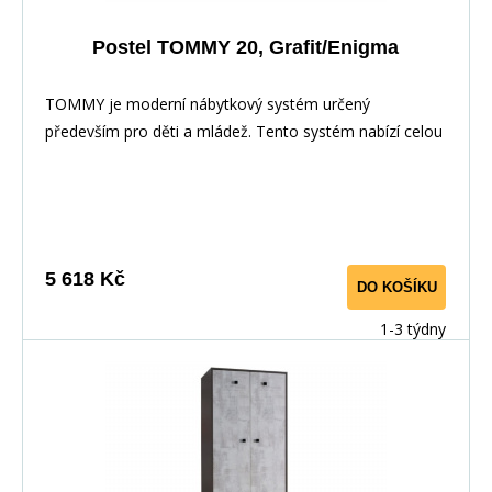
Postel TOMMY 20, Grafit/Enigma
TOMMY je moderní nábytkový systém určený
především pro děti a mládež. Tento systém nabízí celou
řadu prvků, z nichž si můžete vytvořit své vlastní
nastavení.Nábytek je vyroben z laminované dřevotřísky,
hrany jsou pečlivě dokončena ABS dýhou díky které je
odolný pro každodenní používání. Cena postele včetně
úložného prostoru i matrace 90 x 200 cm.
5 618 Kč
DO KOŠÍKU
1-3 týdny