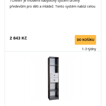
TOMMY je moderní nábytkový systém určený
především pro děti a mládež. Tento systém nabízí celou
řadu prvků, z nichž si můžete vytvořit své vlastní
nastavení.Nábytek je vyroben z laminované dřevotřísky,
hrany jsou pečlivě dokončena ABS dýhou díky které je
odolný pro každodenní používání.
2 843 Kč
DO KOŠÍKU
1-3 týdny