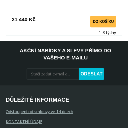
hrany jsou pečlivě dokončena ABS dýhou díky které je
odolný pro každodenní používání.
21 440 Kč
DO KOŠÍKU
1-3 týdny
AKČNÍ NABÍDKY A SLEVY PŘÍMO DO
VAŠEHO E-MAILU
ODESLAT
DŮLEŽITÉ INFORMACE
Odstoupení od smlouvy ve 14 dnech
KONTAKTNÍ ÚDAJE