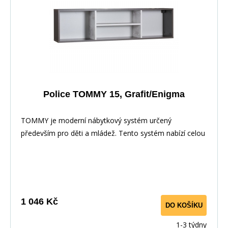
Police TOMMY 15, Grafit/Enigma
TOMMY je moderní nábytkový systém určený
především pro děti a mládež. Tento systém nabízí celou
řadu prvků, z nichž si můžete vytvořit své vlastní
nastavení.Nábytek je vyroben z laminované dřevotřísky,
hrany jsou pečlivě dokončena ABS dýhou díky které je
odolný pro každodenní používání.
1 046 Kč
DO KOŠÍKU
1-3 týdny