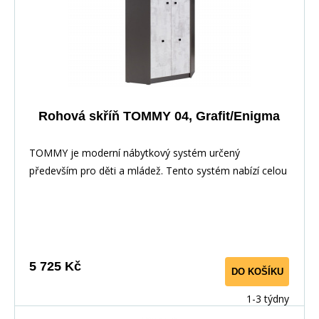
Rohová skříň TOMMY 04, Grafit/Enigma
TOMMY je moderní nábytkový systém určený
především pro děti a mládež. Tento systém nabízí celou
řadu prvků, z nichž si můžete vytvořit své vlastní
nastavení.Nábytek je vyroben z laminované dřevotřísky,
hrany jsou pečlivě dokončena ABS dýhou díky které je
odolný pro každodenní používání.
5 725 Kč
DO KOŠÍKU
1-3 týdny