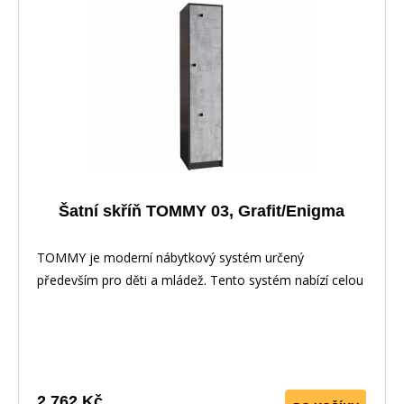
Šatní skříň TOMMY 03, Grafit/Enigma
TOMMY je moderní nábytkový systém určený
především pro děti a mládež. Tento systém nabízí celou
řadu prvků, z nichž si můžete vytvořit své vlastní
nastavení.Nábytek je vyroben z laminované dřevotřísky,
hrany jsou pečlivě dokončena ABS dýhou díky které je
odolný pro každodenní používání.
2 762 Kč