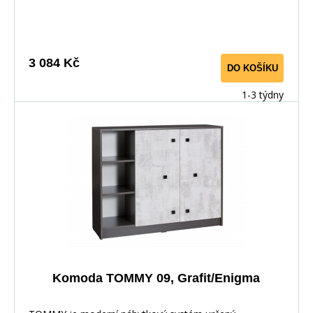
nastavení.Nábytek je vyroben z laminované dřevotřísky,
hrany jsou pečlivě dokončena ABS dýhou díky které je
odolný pro každodenní používání.
3 084 Kč
DO KOŠÍKU
1-3 týdny
Komoda TOMMY 09, Grafit/Enigma