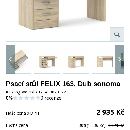
Psací stůl FELIX 163, Dub sonoma
Katalogove cislo:
F-1409020122
0%
0 recenze
2 935
Kč
Naše cena s DPH
Běžná cena:
30%
(1 236 Kč)
4 171 Kč