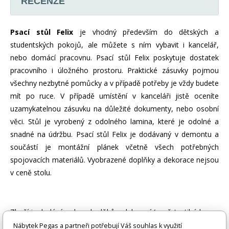
RECENZE
Psací stůl Felix
je vhodný především do dětských a
studentských pokojů, ale můžete s ním vybavit i kancelář,
nebo domácí pracovnu. Psací stůl Felix poskytuje dostatek
pracovního i úložného prostoru. Praktické zásuvky pojmou
všechny nezbytné pomůcky a v případě potřeby je vždy budete
mít po ruce. V případě umístění v kanceláři jistě oceníte
uzamykatelnou zásuvku na důležité dokumenty, nebo osobní
věci. Stůl je vyrobený z odolného lamina, které je odolné a
snadné na údržbu. Psací stůl Felix je dodávaný v demontu a
součástí je montážní plánek včetně všech potřebných
spojovacích materiálů. Vyobrazené doplňky a dekorace nejsou
v ceně stolu.
Zboží je dodáváno bez doplňků a dekorací (např. textilních
doplňků, spotřebičů, baterie, matrací atd.), nejsou tedy v ceně.
Nábytek Pegas a partneři potřebují Váš souhlas k využití