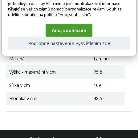
Pokud není uvedeno jinak. Většinou je zboží dodáváno v
jednotlivých dat, aby Vám mimo jiné mohli ukazovat informace
demontovaném stavu, dle charakteru zboží. Fotografie mohou
týkající se Vašich zájmů pomocí personalizace reklam. Souhlas
být i ilustrační a barva produktu nemusí odpovídat skutečnosti
udělíte kliknutím na políčko "Ano, souhlasím".
vlivem nastavení monitoru a převodem do el. podoby. V
případě nejasností kontaktujte naše klientské centrum
Ano, souhlasím
pegas@nabytek-pegas.cz či volejte 777244446.
Technické parametry
Podrobné nastavení s vysvětlením zde
Materiál
Lamino
Výška - maximální v cm
75,5
Šířka v cm
109
Hloubka v cm
48,5