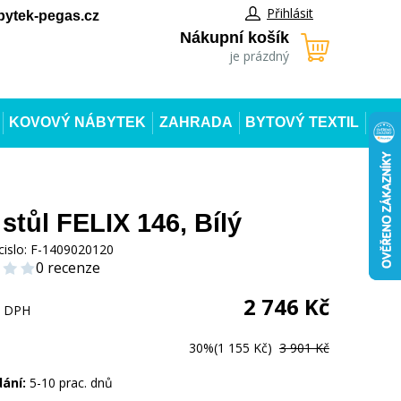
Přihlásit
ytek-pegas.cz
Nákupní košík
je prázdný
KOVOVÝ NÁBYTEK
ZAHRADA
BYTOVÝ TEXTIL
 stůl FELIX 146, Bílý
cislo:
F-1409020120
0 recenze
2 746
Kč
s DPH
30%
(1 155 Kč)
3 901 Kč
dání:
5-10 prac. dnů