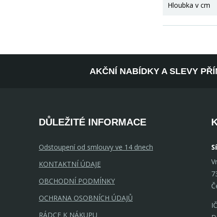
Hloubka v cm
AKČNÍ NABÍDKY A SLEVY PŘ
DŮLEŽITÉ INFORMACE
Odstoupení od smlouvy ve 14 dnech
S
V
KONTAKTNÍ ÚDAJE
7
OBCHODNÍ PODMÍNKY
Č
OCHRANA OSOBNÍCH ÚDAJŮ
I
RÁDCE K NÁKUPU