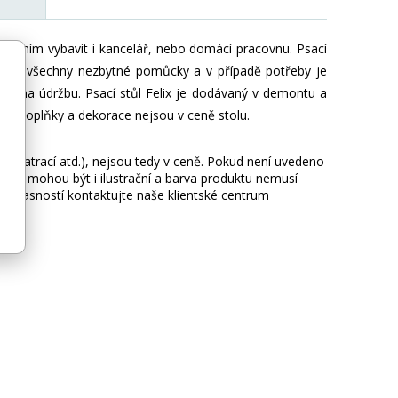
 s ním vybavit i kancelář, nebo domácí pracovnu. Psací
pojmou všechny nezbytné pomůcky a v případě potřeby je
dné na údržbu. Psací stůl Felix je dodávaný v demontu a
né doplňky a dekorace nejsou v ceně stolu.
ie, matrací atd.), nejsou tedy v ceně. Pokud není uvedeno
afie mohou být i ilustrační a barva produktu nemusí
 nejasností kontaktujte naše klientské centrum