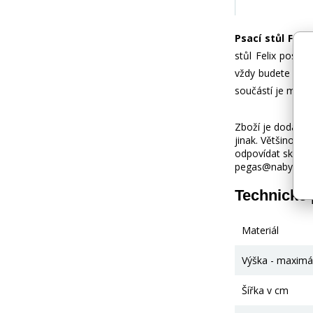
Psací stůl Feli
stůl Felix posky
vždy budete mít 
součástí je mont
Zboží je dodáváno
jinak. Většinou 
odpovídat skuteč
pegas@nabytek-pe
Technické
Materiál
Výška - maximá
Šířka v cm