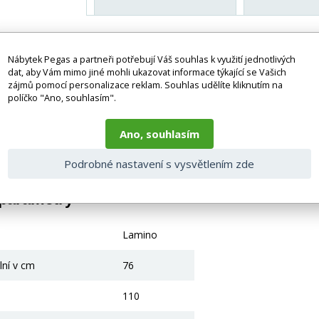
x
je vhodný především do dětských a studentských pokojů, ale můžete
tuje dostatek pracovního i úložného prostoru. Praktické zásuvky 
Nábytek Pegas a partneři potřebují Váš souhlas k využití jednotlivých
dat, aby Vám mimo jiné mohli ukazovat informace týkající se Vašich
po ruce. Stůl je vyrobený z odolného lamina, které je odolné a sna
zájmů pomocí personalizace reklam. Souhlas udělíte kliknutím na
ážní plánek včetně všech potřebných spojovacích materiálů. Vyobraze
políčko "Ano, souhlasím".
 bez doplňků a dekorací (např. textilních doplňků, spotřebičů, bater
Ano, souhlasím
je zboží dodáváno v demontovaném stavu, dle charakteru zboží. Fotogr
nosti vlivem nastavení monitoru a převodem do el. podoby. V případě
Podrobné nastavení s vysvětlením zde
gas.cz či volejte 777244446.
 parametry
Lamino
lní v cm
76
110