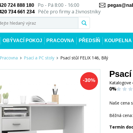
Po - Pá 8:00 - 16:00
420 724 888 180
pegas@nab
420 734 661 234
Péče pro firmy a živnostníky
OBÝVACÍ POKOJ
PRACOVNA
PŘEDSÍŇ
KOUPELNA
Pracovna
Psací a PC stoly
Psací stůl FELIX 146, Bílý
Psací
-
30
%
Katalogove 
0%
Naše cena 
Běžná cena:
Termín do