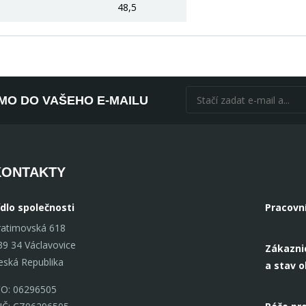
48,5
ÍMO DO VAŠEHO E-MAILU
KONTAKTY
ídlo společnosti
Pracovn
ratimovská 618
39 34 Václavovice
Zákazni
eská Republika
a stav 
ČO: 06296505