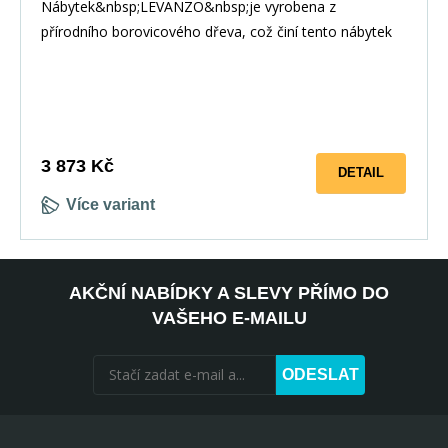
Nábytek&nbsp;LEVANZO&nbsp;je vyrobena z
přírodního borovicového dřeva, což činí tento nábytek
velmi odolným. Můžete si zvolit také&nbsp;ve více
4-6 týdnů
barevných provedení.&nbsp;Za příplatek můžete
objednat i mořenou do barvy ořech, nebo wenge.
3 873 Kč
DETAIL
Více variant
AKČNÍ NABÍDKY A SLEVY PŘÍMO DO
VAŠEHO E-MAILU
ODESLAT