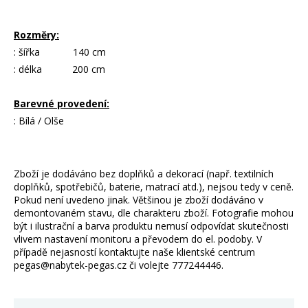
Rozměry:
: šířka 140 cm
: délka 200 cm
Barevné provedení:
: Bílá / Olše
Zboží je dodáváno bez doplňků a dekorací (např. textilních
doplňků, spotřebičů, baterie, matrací atd.), nejsou tedy v ceně.
Pokud není uvedeno jinak. Většinou je zboží dodáváno v
demontovaném stavu, dle charakteru zboží. Fotografie mohou
být i ilustrační a barva produktu nemusí odpovídat skutečnosti
vlivem nastavení monitoru a převodem do el. podoby. V
případě nejasností kontaktujte naše klientské centrum
pegas@nabytek-pegas.cz či volejte 777244446.