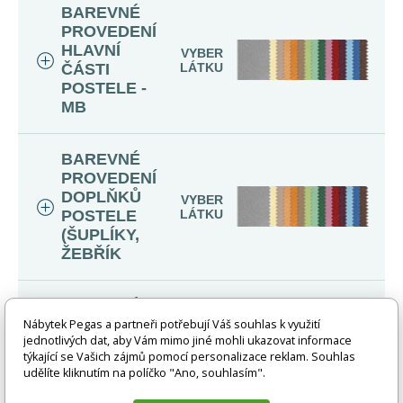
BAREVNÉ
PROVEDENÍ
HLAVNÍ
VYBER
ČÁSTI
LÁTKU
POSTELE -
MB
BAREVNÉ
PROVEDENÍ
DOPLŇKŮ
VYBER
POSTELE
LÁTKU
(ŠUPLÍKY,
ŽEBŘÍK
BAREVNÉ
PROVEDENÍ
Nábytek Pegas a partneři potřebují Váš souhlas k využití
VYBER
jednotlivých dat, aby Vám mimo jiné mohli ukazovat informace
POSTELE -
LÁTKU
týkající se Vašich zájmů pomocí personalizace reklam. Souhlas
MB
udělíte kliknutím na políčko "Ano, souhlasím".