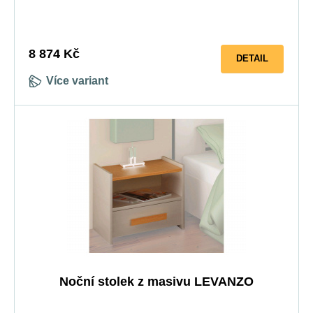
objednat i mořenou do barvy ořech, nebo wenge.
8 874 Kč
DETAIL
Více variant
Noční stolek z masivu LEVANZO