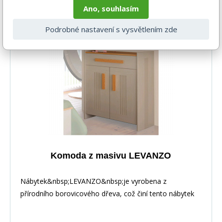
Ano, souhlasím
Související produkty
Podrobné nastavení s vysvětlením zde
Komoda z masivu LEVANZO
Nábytek&nbsp;LEVANZO&nbsp;je vyrobena z
přírodního borovicového dřeva, což činí tento nábytek
velmi odolným. Můžete si zvolit také&nbsp;ve více
barevných provedení.&nbsp;Za příplatek můžete