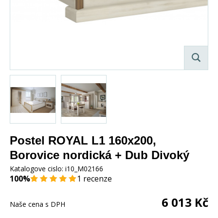
Postel ROYAL L1 160x200,
Borovice nordická + Dub Divoký
Katalogove cislo:
i10_M02166
100%
1 recenze
6 013
Kč
Naše cena s DPH