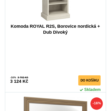
Komoda ROYAL R2S, Borovice nordická +
Dub Divoký
-16%
3 702 Kč
DO KOŠÍKU
3 124 Kč
Skladem
-16%