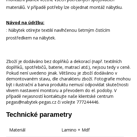
materiálů. V případě potřeby lze objednat montáž nábytku.
Návod na údržbu:
: Nábytek otírejte textilií navlhčenou šetrným čistícím
prostředkem na nábytek.
Zboží je dodáváno bez doplňků a dekorací (např. textilních
doplňků, spotřebičů, baterie, matrací atd.), nejsou tedy v ceně.
Pokud není uvedeno jinak. Většinou je zboží dodáváno v
demontovaném stavu, dle charakteru zboží. Fotografie mohou
být i ilustrační a barva produktu nemusí odpovídat skutečnosti
vlivem nastavení monitoru a převodem do el. podoby. V
případě nejasností kontaktujte naše klientské centrum
pegas@nabytek-pegas.cz či volejte 777244446.
Technické parametry
Materiál
Lamino + Mdf