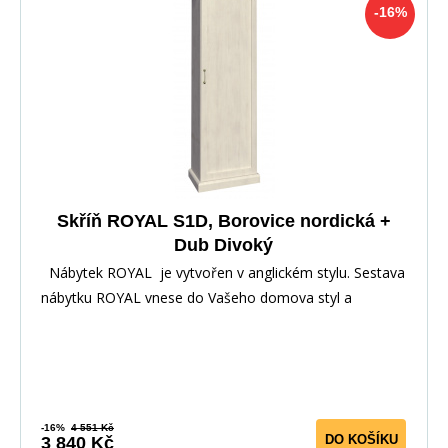
-16%
Skříň ROYAL S1D, Borovice nordická +
Dub Divoký
Nábytek ROYAL je vytvořen v anglickém stylu. Sestava
nábytku ROYAL vnese do Vašeho domova styl a
-16%
4 551 Kč
DO KOŠÍKU
3 840 Kč