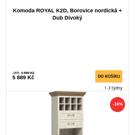
Komoda ROYAL K2D, Borovice nordická +
Dub Divoký
-16%
6 980 Kč
DO KOŠÍKU
5 889 Kč
1-3 týdny
-16%