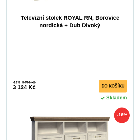
Televizní stolek ROYAL RN, Borovice
nordická + Dub Divoký
-16%
3 702 Kč
DO KOŠÍKU
3 124 Kč
Skladem
-16%