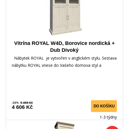
Vitrína ROYAL W4D, Borovice nordická +
Dub Divoký
Nábytek ROYAL je vytvořen v anglickém stylu. Sestava
nábytku ROYAL vnese do Vašeho domova styl a
-16%
5 458 Kč
DO KOŠÍKU
4 606 Kč
1-3 týdny