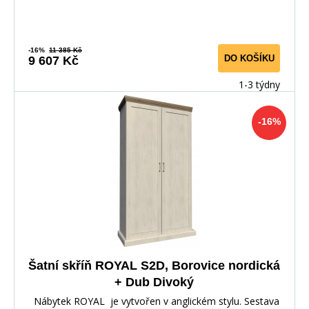
-16%
11 385 Kč
DO KOŠÍKU
9 607 Kč
1-3 týdny
-16%
Šatní skříň ROYAL S2D, Borovice nordická
+ Dub Divoký
Nábytek ROYAL je vytvořen v anglickém stylu. Sestava