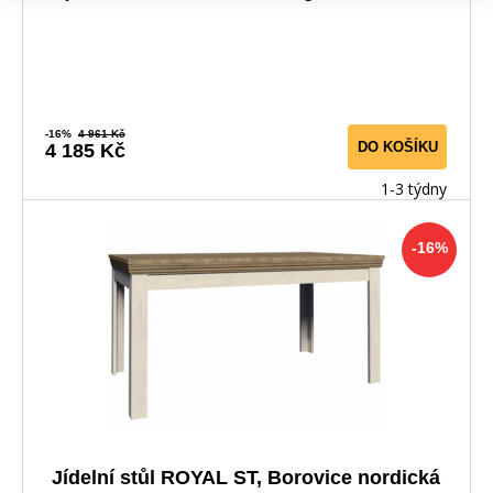
ROY
-16%
4 961 Kč
DO KOŠÍKU
4 185 Kč
1-3 týdny
-16%
Jídelní stůl ROYAL ST, Borovice nordická