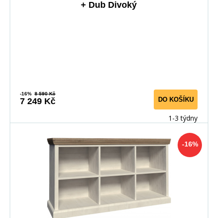
+ Dub Divoký
-16%
8 590 Kč
DO KOŠÍKU
7 249 Kč
1-3 týdny
-16%