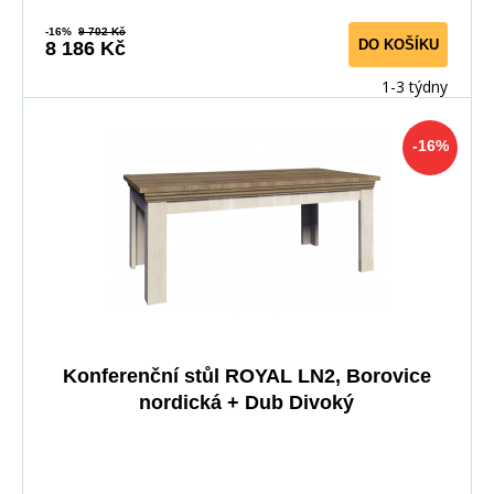
-16%
9 702 Kč
DO KOŠÍKU
8 186 Kč
1-3 týdny
-16%
Konferenční stůl ROYAL LN2, Borovice
nordická + Dub Divoký