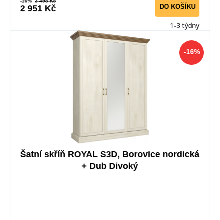
-16%
3 498 Kč
DO KOŠÍKU
2 951 Kč
1-3 týdny
-16%
Šatní skříň ROYAL S3D, Borovice nordická
+ Dub Divoký