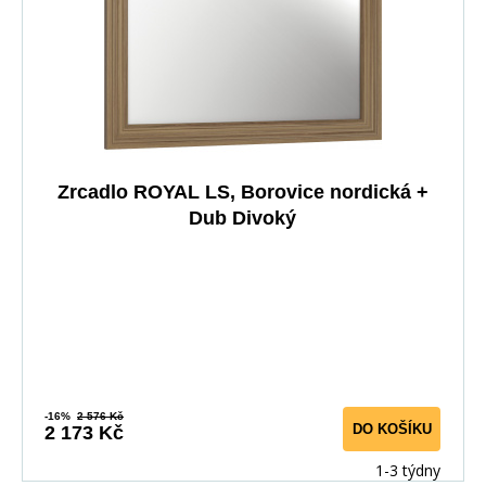
Zrcadlo ROYAL LS, Borovice nordická +
Dub Divoký
-16%
2 576 Kč
DO KOŠÍKU
2 173 Kč
1-3 týdny