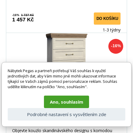
-16%
1 727 Kč
DO KOŠÍKU
1 457 Kč
1-3 týdny
-16%
Nábytek Pegas a partneři potřebují Váš souhlas k využití
jednotlivých dat, aby Vám mimo jiné mohli ukazovat informace
týkající se Vašich zájmů pomocí personalizace reklam. Souhlas
udělíte kliknutím na políčko "Ano, souhlasím".
Ano, souhlasím
Komoda ROYAL KS5, Borovice nordická +
Podrobné nastavení s vysvětlením zde
Dub Divoký
Komoda ROYAL KS5: Elegance a Funkčnost v Jednom
Objevte kouzlo skandinávského designu s komodou