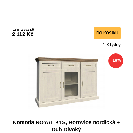
-16%
2 502 Kč
DO KOŠÍKU
2 112 Kč
1-3 týdny
-16%
Komoda ROYAL K1S, Borovice nordická +
Dub Divoký