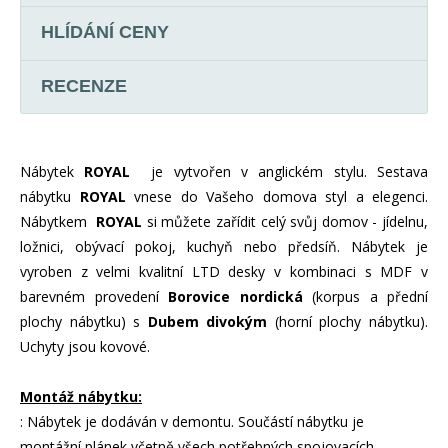
HLÍDÁNÍ CENY
RECENZE
Nábytek
ROYAL
je vytvořen v anglickém stylu. Sestava
nábytku
ROYAL
vnese do Vašeho domova styl a elegenci.
Nábytkem
ROYAL
si můžete zařídit celý svůj domov - jídelnu,
ložnici, obývací pokoj, kuchyň nebo předsíň. Nábytek je
vyroben z velmi kvalitní LTD desky v kombinaci s MDF v
barevném provedení
Borovice nordická
(korpus a přední
plochy nábytku) s
Dubem divokým
(horní plochy nábytku).
Uchyty jsou kovové.
Montáž nábytku:
: Nábytek je dodáván v demontu. Součástí nábytku je
montážní plánek včetně všech potřebných spojovacích