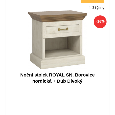
1-3 týdny
-16%
Noční stolek ROYAL SN, Borovice
nordická + Dub Divoký