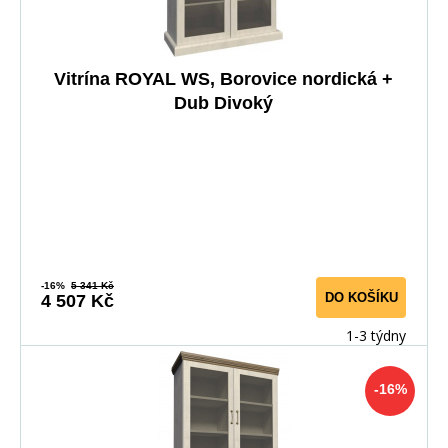
Vitrína ROYAL WS, Borovice nordická +
Dub Divoký
-16%
5 341 Kč
DO KOŠÍKU
4 507 Kč
1-3 týdny
-16%