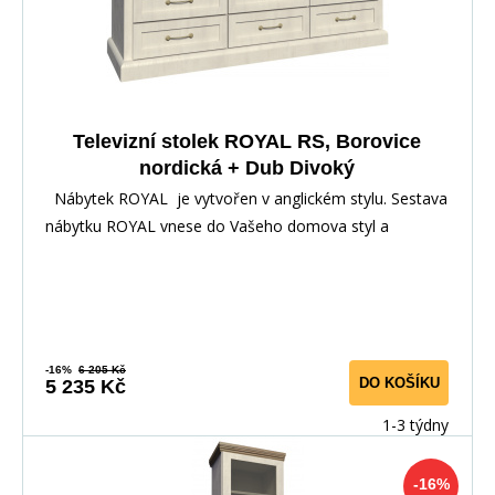
Televizní stolek ROYAL RS, Borovice
nordická + Dub Divoký
Nábytek ROYAL je vytvořen v anglickém stylu. Sestava
nábytku ROYAL vnese do Vašeho domova styl a
-16%
6 205 Kč
DO KOŠÍKU
5 235 Kč
1-3 týdny
-16%