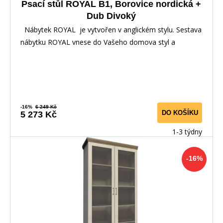
Psací stůl ROYAL B1, Borovice nordická +
Dub Divoký
Nábytek ROYAL je vytvořen v anglickém stylu. Sestava
nábytku ROYAL vnese do Vašeho domova styl a
-16%
6 249 Kč
DO KOŠÍKU
5 273 Kč
1-3 týdny
-16%