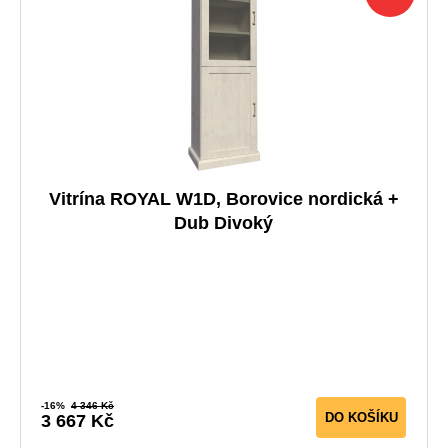
Vitrína ROYAL W1D, Borovice nordická +
Dub Divoký
-16%
4 346 Kč
DO KOŠÍKU
3 667 Kč