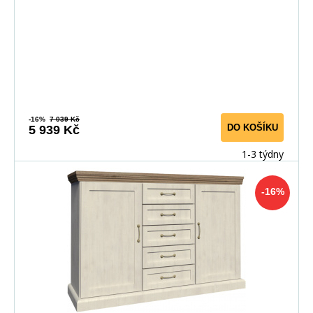
-16%
7 039 Kč
DO KOŠÍKU
5 939 Kč
1-3 týdny
-16%