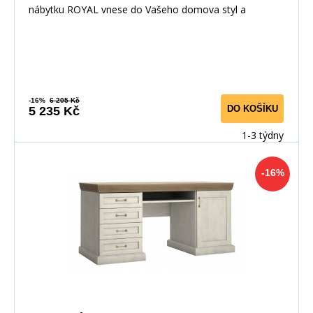
nábytku ROYAL vnese do Vašeho domova styl a
-16%
6 205 Kč
DO KOŠÍKU
5 235 Kč
1-3 týdny
-16%