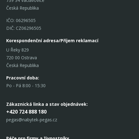
739 34 Václavovice
Česká Republika
IČO: 06296505
DIČ: CZ06296505
Korespondenční adresa/Příjem reklamací
U Řeky 829
720 00 Ostrava
Česká Republika
Pracovní doba:
Po - Pá 8:00 - 15:30
Zákaznická linka
a stav objednávek:
+420 724 888 180
pegas@nabytek-pegas.cz
Péče pro firmy a živnostníky