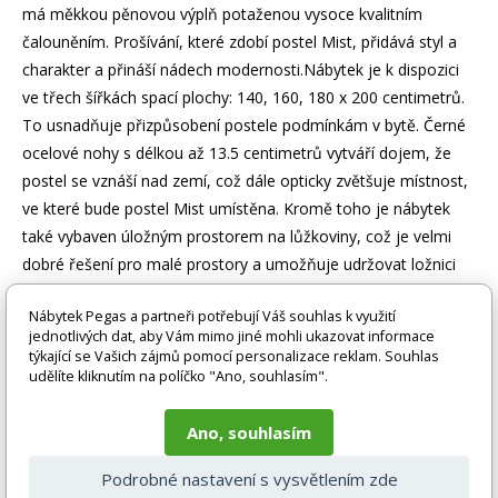
má měkkou pěnovou výplň potaženou vysoce kvalitním
čalouněním. Prošívání, které zdobí postel Mist, přidává styl a
charakter a přináší nádech modernosti.Nábytek je k dispozici
ve třech šířkách spací plochy: 140, 160, 180 x 200 centimetrů.
To usnadňuje přizpůsobení postele podmínkám v bytě. Černé
ocelové nohy s délkou až 13.5 centimetrů vytváří dojem, že
postel se vznáší nad zemí, což dále opticky zvětšuje místnost,
ve které bude postel Mist umístěna. Kromě toho je nábytek
také vybaven úložným prostorem na lůžkoviny, což je velmi
dobré řešení pro malé prostory a umožňuje udržovat ložnici
uklizenou.
Nábytek Pegas a partneři potřebují Váš souhlas k využití
jednotlivých dat, aby Vám mimo jiné mohli ukazovat informace
Zboží je dodáváno bez doplňků a dekorací (např. textilních
týkající se Vašich zájmů pomocí personalizace reklam. Souhlas
doplňků, spotřebičů, baterie, matrací atd.), nejsou tedy v ceně.
udělíte kliknutím na políčko "Ano, souhlasím".
Pokud není uvedeno jinak. Většinou je zboží dodáváno v
demontovaném stavu, dle charakteru zboží. Fotografie mohou
Ano, souhlasím
být i ilustrační a barva produktu nemusí odpovídat skutečnosti
vlivem nastavení monitoru a převodem do el. podoby. V
případě nejasností kontaktujte naše klientské centrum
Podrobné nastavení s vysvětlením zde
pegas@nabytek-pegas.cz či volejte 777244446.