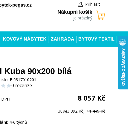
Přihlásit
ytek-pegas.cz
Nákupní košík
je prázdný
KOVOVÝ NÁBYTEK
ZAHRADA
BYTOVÝ TEXTIL
l Kuba 90x200 bílá
cislo:
F-0317010201
0 recenze
8 057
Kč
s DPH
30%
(3 392 Kč)
11 449 Kč
dání:
4-6 týdnů