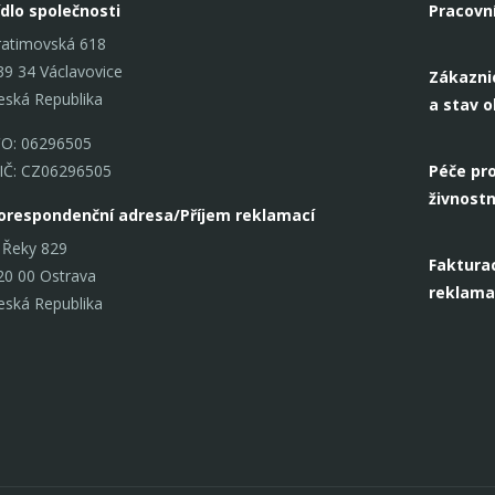
ídlo společnosti
Pracovn
ratimovská 618
39 34 Václavovice
Zákazni
eská Republika
a stav 
ČO: 06296505
IČ: CZ06296505
Péče pro
živnostn
orespondenční adresa/Příjem reklamací
 Řeky 829
Fakturac
20 00 Ostrava
reklama
eská Republika