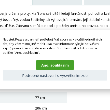
a je určena pro ty, kteří pro své dítě hledají funkčnost, pohodlí a kv
tý bezpečný, vodou ředitelný lak vyhovující normám. Její stabilní kons
ost dítěte. Zábranu si můžete podle potřeby umístit na pravou, nebo l
a kolečkách, rošt a pěnová matrace se snímatelným potahem.
Plocha
tí je montážní plánek včetně všech potřebných spojovacích materiá
Nábytek Pegas a partneři potřebují Váš souhlas k využití jednotlivých
dat, aby Vám mimo jiné mohli ukazovat informace týkající se Vašich
zájmů pomocí personalizace reklam. Souhlas udělíte kliknutím na
 bez doplňků a dekorací (např. textilních doplňků, spotřebičů, bater
políčko "Ano, souhlasím".
je zboží dodáváno v demontovaném stavu, dle charakteru zboží. Fotogr
nosti vlivem nastavení monitoru a převodem do el. podoby. V případě
gas.cz či volejte 777244446.
Ano, souhlasím
 parametry
Podrobné nastavení s vysvětlením zde
Ano
77 cm
206 cm