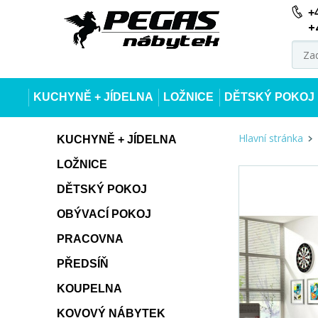
+
+
KUCHYNĚ + JÍDELNA
LOŽNICE
DĚTSKÝ POKOJ
Hlavní stránka
KUCHYNĚ + JÍDELNA
LOŽNICE
DĚTSKÝ POKOJ
OBÝVACÍ POKOJ
PRACOVNA
PŘEDSÍŇ
KOUPELNA
KOVOVÝ NÁBYTEK