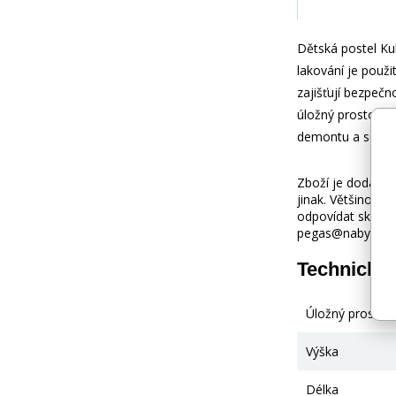
Dětská postel Kub
lakování je použi
zajišťují bezpečn
úložný prostor n
demontu a součás
Zboží je dodáváno
jinak. Většinou 
odpovídat skuteč
pegas@nabytek-pe
Technické
Úložný prostor
Výška
Délka