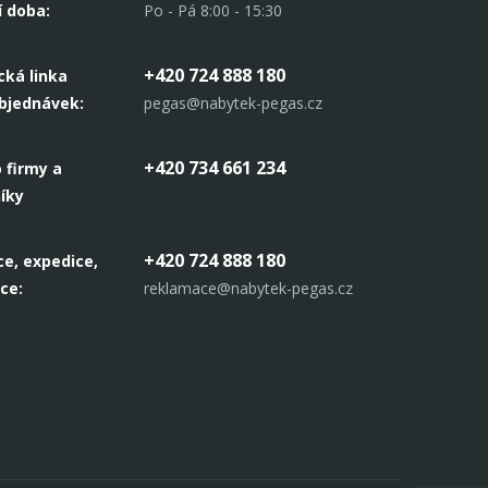
í doba:
Po - Pá 8:00 - 15:30
+420 724 888 180
cká linka
objednávek:
pegas@nabytek-pegas.cz
+420 734 661 234
 firmy a
íky
+420 724 888 180
e, expedice,
ce:
reklamace@nabytek-pegas.cz