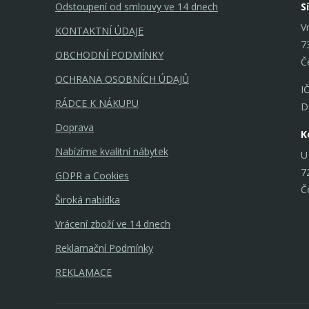
Odstoupení od smlouvy ve 14 dnech
S
V
KONTAKTNÍ ÚDAJE
7
OBCHODNÍ PODMÍNKY
Č
OCHRANA OSOBNÍCH ÚDAJŮ
I
RÁDCE K NÁKUPU
D
Doprava
K
Nabízíme kvalitní nábytek
U
7
GDPR a Cookies
Č
Široká nabídka
Vrácení zboží ve 14 dnech
Reklamační Podmínky
REKLAMACE