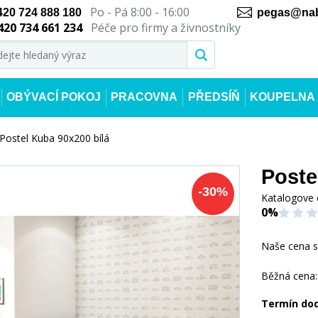
Po - Pá 8:00 - 16:00
420 724 888 180
pegas@nab
420 734 661 234
Péče pro firmy a živnostníky
OBÝVACÍ POKOJ
PRACOVNA
PŘEDSÍŇ
KOUPELNA
Postel Kuba 90x200 bílá
Poste
-
30
%
Katalogove 
0%
Naše cena 
Běžná cena:
Termín do