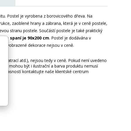
alitu. Postel je vyrobena z borovicového dřeva. Na
trukce, zaoblené hrany a zábrana, která je v ceně postele,
evou stranu postele. Součástí postele je také praktický
 pro spaní je 90x200 cm
. Postel je dodávána v
lů. Vyobrazené dekorace nejsou v ceně.
ie, matrací atd.), nejsou tedy v ceně. Pokud není uvedeno
afie mohou být i ilustrační a barva produktu nemusí
 nejasností kontaktujte naše klientské centrum