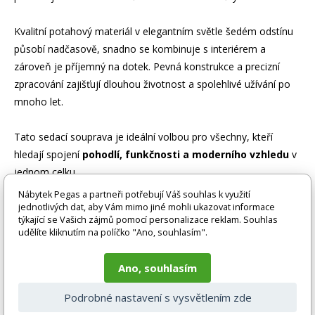
Kvalitní potahový materiál v elegantním světle šedém odstínu
působí nadčasově, snadno se kombinuje s interiérem a
zároveň je příjemný na dotek. Pevná konstrukce a precizní
zpracování zajišťují dlouhou životnost a spolehlivé užívání po
mnoho let.
Tato sedací souprava je ideální volbou pro všechny, kteří
hledají spojení
pohodlí, funkčnosti a moderního vzhledu
v
jednom celku.
Nábytek Pegas a partneři potřebují Váš souhlas k využití
Rozměry trojsedu:
jednotlivých dat, aby Vám mimo jiné mohli ukazovat informace
týkající se Vašich zájmů pomocí personalizace reklam. Souhlas
Celková výška: 105 cm
udělíte kliknutím na políčko "Ano, souhlasím".
Hloubka: 96 cm
Šířka: 215 cm
Ano, souhlasím
Výška područe: 62 cm
Výška sedu: 49 cm
Podrobné nastavení s vysvětlením zde
Šířka sedu: 162 cm