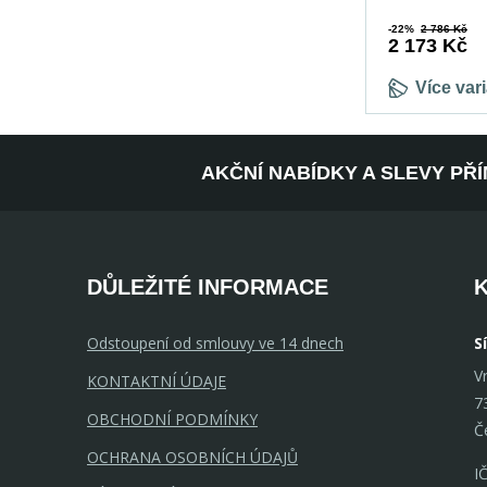
-22%
2 786 Kč
2 173 Kč
Více var
AKČNÍ NABÍDKY A SLEVY PŘ
DŮLEŽITÉ INFORMACE
Odstoupení od smlouvy ve 14 dnech
S
V
KONTAKTNÍ ÚDAJE
7
OBCHODNÍ PODMÍNKY
Č
OCHRANA OSOBNÍCH ÚDAJŮ
I