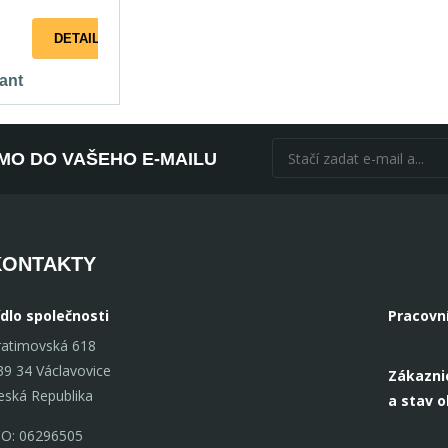
DETAIL
iant
ÍMO DO VAŠEHO E-MAILU
KONTAKTY
ídlo společnosti
Pracovn
ratimovská 618
39 34 Václavovice
Zákazni
eská Republika
a stav 
ČO: 06296505