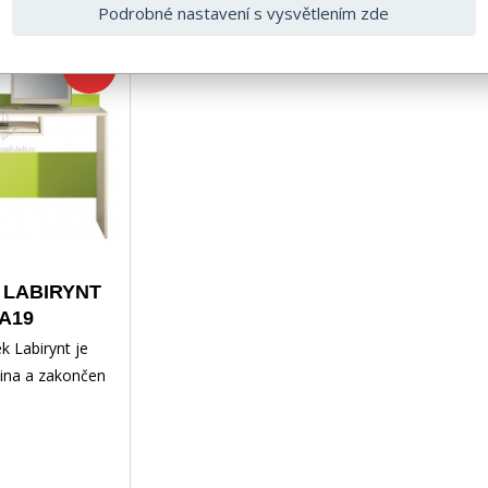
Podrobné nastavení s vysvětlením zde
-22%
l LABIRYNT
LA19
k Labirynt je
ina a zakončen
které díly jsou
ožnost si při
 pravé či levé