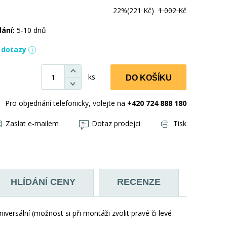
22%
(221 Kč)
1 002 Kč
dání:
5-10 dnů
í dotazy
ks
DO KOŠÍKU
Pro objednání telefonicky, volejte na
+420 724 888 180
Zaslat e-mailem
Dotaz prodejci
Tisk
HLÍDÁNÍ CENY
RECENZE
iversální (možnost si při montáži zvolit pravé či levé