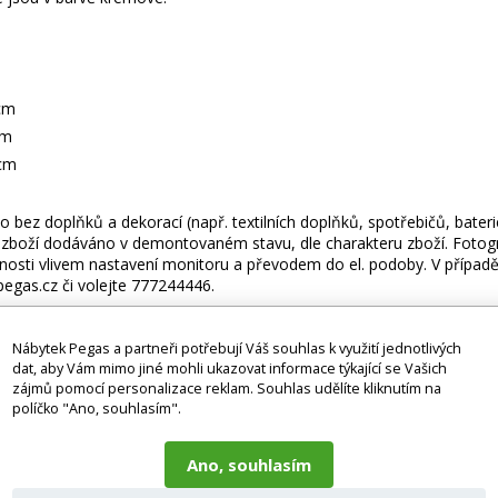
cm
cm
cm
 bez doplňků a dekorací (např. textilních doplňků, spotřebičů, bater
je zboží dodáváno v demontovaném stavu, dle charakteru zboží. Fotogr
nosti vlivem nastavení monitoru a převodem do el. podoby. V případě
gas.cz či volejte 777244446.
Nábytek Pegas a partneři potřebují Váš souhlas k využití jednotlivých
dat, aby Vám mimo jiné mohli ukazovat informace týkající se Vašich
K DŘEVA - LABIRYNT, KOMI, SET, CANDO, MONSU
zájmů pomocí personalizace reklam. Souhlas udělíte kliknutím na
políčko "Ano, souhlasím".
Ano, souhlasím
ící produkty