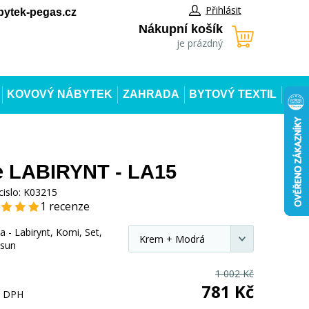
Přihlásit
ytek-pegas.cz
Nákupní košík
je prázdný
KOVOVÝ NÁBYTEK
ZAHRADA
BYTOVÝ TEXTIL
e LABIRYNT - LA15
cislo:
K03215
1 recenze
a - Labirynt, Komi, Set,
sun
1 002
Kč
781
Kč
s DPH