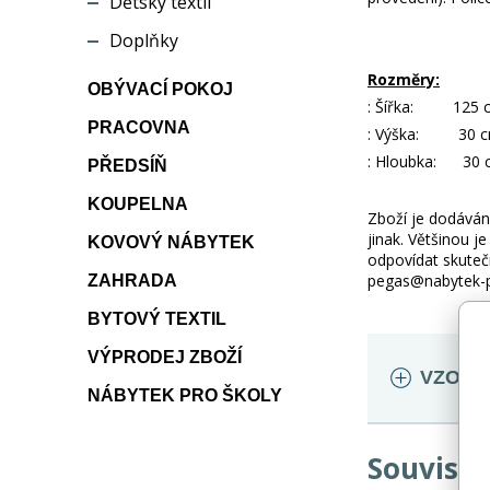
Dětský textil
Doplňky
Rozměry:
OBÝVACÍ POKOJ
: Šířka: 125 
PRACOVNA
: Výška: 30 
: Hloubka: 30 
PŘEDSÍŇ
KOUPELNA
Zboží je dodáváno
jinak. Většinou 
KOVOVÝ NÁBYTEK
odpovídat skuteč
pegas@nabytek-pe
ZAHRADA
BYTOVÝ TEXTIL
VÝPRODEJ ZBOŽÍ
VZORNÍ
NÁBYTEK PRO ŠKOLY
Souvisej