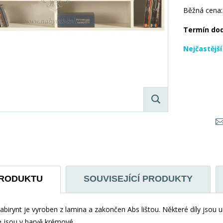
Běžná cena:
Termín do
Nejčastějš
PRODUKTU
SOUVISEJÍCÍ PRODUKTY
birynt je vyroben z lamina a zakončen Abs lištou. Některé díly jsou un
e jsou v barvě krémové.