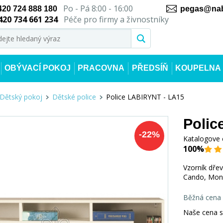
Po - Pá 8:00 - 16:00
420 724 888 180
pegas@nab
420 734 661 234
Péče pro firmy a živnostníky
OBÝVACÍ POKOJ
PRACOVNA
PŘEDSÍŇ
KOUPELNA
Dětský pokoj
Dětské police
Police LABIRYNT - LA15
Polic
-
22
%
Katalogove 
100%
Vzorník dřev
Cando, Mon
Běžná cena
Naše cena 