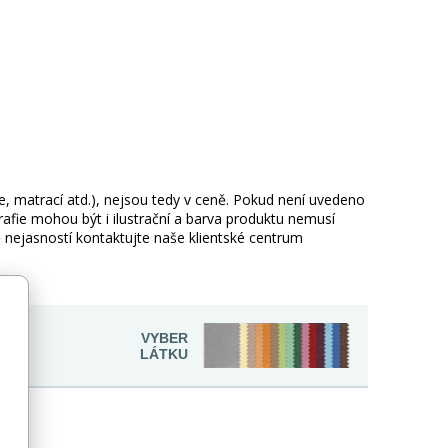
ie, matrací atd.), nejsou tedy v ceně. Pokud není uvedeno
afie mohou být i ilustrační a barva produktu nemusí
 nejasností kontaktujte naše klientské centrum
VYBER
N
LÁTKU