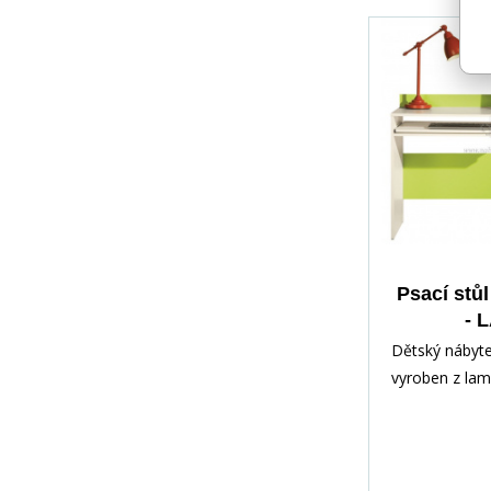
Psací stů
- 
Dětský nábyte
vyroben z lam
Abs lištou. Ně
universální (m
montáži zvolit
provedení)