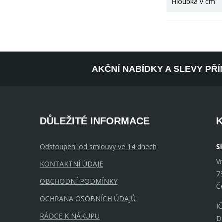
Hloubka v cm
AKČNÍ NABÍDKY A SLEVY PŘ
DŮLEŽITÉ INFORMACE
Odstoupení od smlouvy ve 14 dnech
S
V
KONTAKTNÍ ÚDAJE
7
OBCHODNÍ PODMÍNKY
Č
OCHRANA OSOBNÍCH ÚDAJŮ
I
RÁDCE K NÁKUPU
D