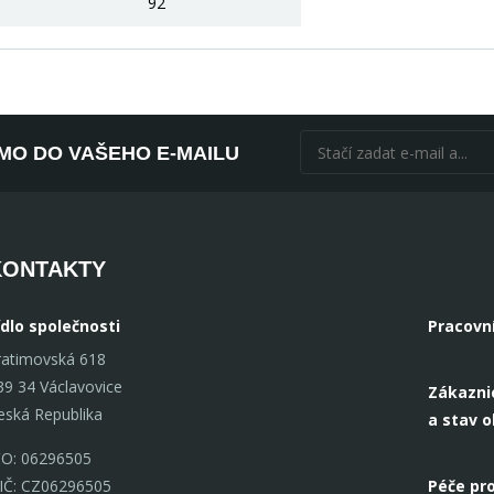
92
ÍMO DO VAŠEHO E-MAILU
KONTAKTY
ídlo společnosti
Pracovn
ratimovská 618
39 34 Václavovice
Zákazni
eská Republika
a stav 
ČO: 06296505
IČ: CZ06296505
Péče pro