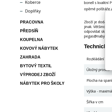
Koberce
bonell s kvalitn
opěrné polštáře 
Doplňky
Zboží je dodáváno
PRACOVNA
jinak. Většinou 
PŘEDSÍŇ
odpovídat skuteč
pegas@nabytek-pe
KOUPELNA
Technické
KOVOVÝ NÁBYTEK
ZAHRADA
Rozkládání
BYTOVÝ TEXTIL
Úložný prostor
VÝPRODEJ ZBOŽÍ
Plocha na spaní
NÁBYTEK PRO ŠKOLY
Výška - maximá
Šířka v cm