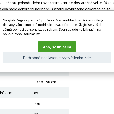
í PUR pěnou. Jednoduchým rozložením vznikne dostatečně velké lůžko 
a dva melé dekorační polštářky. Ostatní vyobrazené dekorace nejsou 
Nábytek Pegas a partneři potřebují Váš souhlas k využití jednotlivých
 bez doplňků a dekorací (např. textilních doplňků, spotřebičů, bater
dat, aby Vám mimo jiné mohli ukazovat informace týkající se Vašich
je zboží dodáváno v demontovaném stavu, dle charakteru zboží. Fotogr
zájmů pomocí personalizace reklam. Souhlas udělíte kliknutím na
nosti vlivem nastavení monitoru a převodem do el. podoby. V případě
políčko "Ano, souhlasím".
gas.cz či volejte 777244446.
 parametry
Ano, souhlasím
Podrobné nastavení s vysvětlením zde
Ano
Ano
137 x 190 cm
lní v cm
85
230