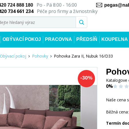
Po - Pá 8:00 - 16:00
420 724 888 180
pegas@nab
420 734 661 234
Péče pro firmy a živnostníky
OBÝVACÍ POKOJ
PRACOVNA
PŘEDSÍŇ
KOUPELNA
Obývací pokoj
Pohovky
Pohovka Zara II, Nubuk 16/D33
Pohov
-
30
%
Katalogove 
0%
Naše cena 
Běžná cena:
Termín do