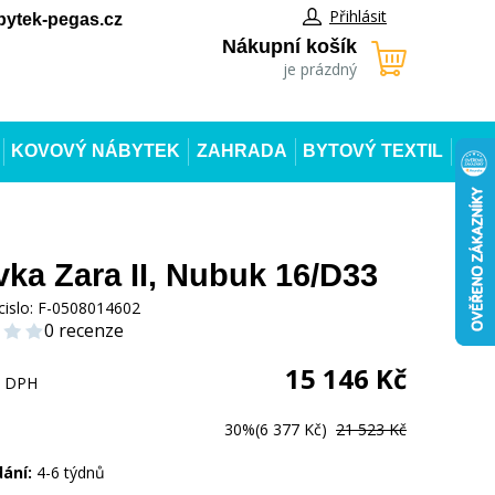
Přihlásit
ytek-pegas.cz
Nákupní košík
je prázdný
KOVOVÝ NÁBYTEK
ZAHRADA
BYTOVÝ TEXTIL
ka Zara II, Nubuk 16/D33
cislo:
F-0508014602
0 recenze
15 146
Kč
s DPH
30%
(6 377 Kč)
21 523 Kč
dání:
4-6 týdnů