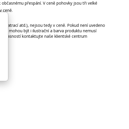
k občasnému přespání. V ceně pohovky jsou tři velké
v ceně.
ie, matrací atd.), nejsou tedy v ceně. Pokud není uvedeno
afie mohou být i ilustrační a barva produktu nemusí
 nejasností kontaktujte naše klientské centrum