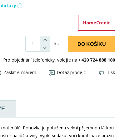
í dotazy
HomeCredit
ks
DO KOŠÍKU
Pro objednání telefonicky, volejte na
+420 724 888 180
Zaslat e-mailem
Dotaz prodejci
Tisk
ZE
 materiálů. Pohovka je potažena velmi příjemnou látkou
rostor na lůžkoviny. Výplň sedáku tvoří kombinace pružin