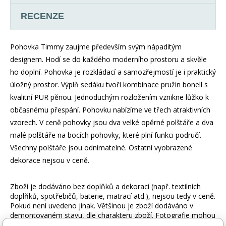
RECENZE
Pohovka Timmy zaujme především svým nápaditým
designem. Hodí se do každého moderního prostoru a skvěle
ho doplní. Pohovka je rozkládací a samozřejmostí je i praktický
úložný prostor. Výplň sedáku tvoří kombinace pružin bonell s
kvalitní PUR pěnou. Jednoduchým rozložením vznikne lůžko k
občasnému přespání. Pohovku nabízíme ve třech atraktivních
vzorech. V ceně pohovky jsou dva velké opěrné polštáře a dva
malé polštáře na bocích pohovky, které plní funkci područí.
Všechny polštáře jsou odnímatelné. Ostatní vyobrazené
dekorace nejsou v ceně.
Zboží je dodáváno bez doplňků a dekorací (např. textilních
doplňků, spotřebičů, baterie, matrací atd.), nejsou tedy v ceně.
Pokud není uvedeno jinak. Většinou je zboží dodáváno v
demontovaném stavu, dle charakteru zboží. Fotografie mohou
být i ilustrační a barva produktu nemusí odpovídat skutečnosti