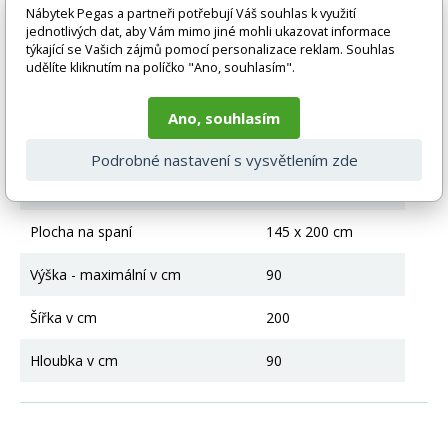
Nábytek Pegas a partneři potřebují Váš souhlas k využití
vlivem nastavení monitoru a převodem do el. podoby. V
jednotlivých dat, aby Vám mimo jiné mohli ukazovat informace
případě nejasností kontaktujte naše klientské centrum
týkající se Vašich zájmů pomocí personalizace reklam. Souhlas
pegas@nabytek-pegas.cz či volejte 777244446.
udělíte kliknutím na políčko "Ano, souhlasím".
Technické parametry
Ano, souhlasím
Rozkládání
Ano
Podrobné nastavení s vysvětlením zde
Úložný prostor
Ano
Plocha na spaní
145 x 200 cm
Výška - maximální v cm
90
Šířka v cm
200
Hloubka v cm
90