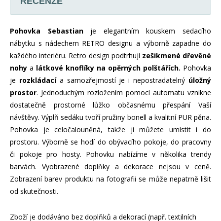
RECENZE
Pohovka Sebastian
je elegantním kouskem sedacího
nábytku s nádechem RETRO designu a výborně zapadne do
každého interiéru. Retro design podtrhují
zešikmené dřevěné
nohy
a
látkové knoflíky na opěrných polštářích.
Pohovka
je
rozkládací
a samozřejmostí je i nepostradatelný
úložný
prostor
. Jednoduchým rozložením pomocí automatu vznikne
dostatečně prostorné lůžko občasnému přespání Vaší
návštěvy. Výplň sedáku tvoří pružiny bonell a kvalitní PUR pěna.
Pohovka je celočalouněná, takže ji můžete umístit i do
prostoru. Výborně se hodí do obývacího pokoje, do pracovny
či pokoje pro hosty. Pohovku nabízíme v několika trendy
barvách. Vyobrazené doplňky a dekorace nejsou v ceně.
Zobrazení barev produktu na fotografii se může nepatrně lišit
od skutečnosti.
Zboží je dodáváno bez doplňků a dekorací (např. textilních