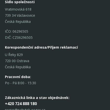
Sídlo společnosti
Vratimovská 618
739 34 Václavovice
Česká Republika
IČO: 06296505
DIČ: CZ06296505
Korespondenční adresa/Příjem reklamací
U Řeky 829
720 00 Ostrava
Česká Republika
Pracovní doba:
Po - Pá 8:00 - 15:30
Zákaznická linka
a stav objednávek:
+420 724 888 180
pegas@nabytek-pegas.cz