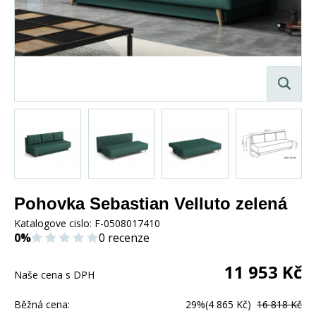
Pohovka Sebastian Velluto zelená
Katalogove cislo:
F-0508017410
0%
0 recenze
11 953
Kč
Naše cena s DPH
Běžná cena:
29%
(4 865 Kč)
16 818 Kč