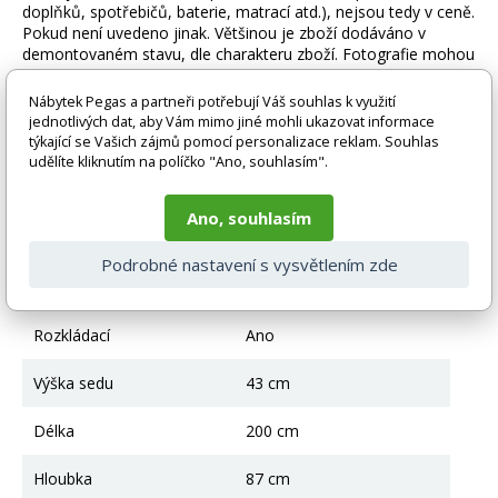
doplňků, spotřebičů, baterie, matrací atd.), nejsou tedy v ceně.
Pokud není uvedeno jinak. Většinou je zboží dodáváno v
demontovaném stavu, dle charakteru zboží. Fotografie mohou
být i ilustrační a barva produktu nemusí odpovídat skutečnosti
vlivem nastavení monitoru a převodem do el. podoby. V
Nábytek Pegas a partneři potřebují Váš souhlas k využití
případě nejasností kontaktujte naše klientské centrum
jednotlivých dat, aby Vám mimo jiné mohli ukazovat informace
pegas@nabytek-pegas.cz či volejte 777244446.
týkající se Vašich zájmů pomocí personalizace reklam. Souhlas
udělíte kliknutím na políčko "Ano, souhlasím".
Technické parametry
Ano, souhlasím
Úložný prostor
Ano
Podrobné nastavení s vysvětlením zde
Výška
71 cm bez polštářů
Rozkládací
Ano
Výška sedu
43 cm
Délka
200 cm
Hloubka
87 cm