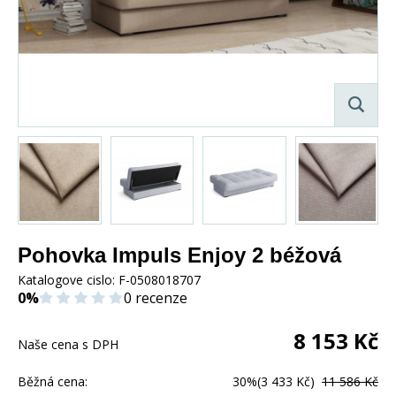
Pohovka Impuls Enjoy 2 béžová
Katalogove cislo:
F-0508018707
0%
0 recenze
8 153
Kč
Naše cena s DPH
Běžná cena:
30%
(3 433 Kč)
11 586 Kč