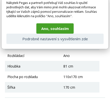
vlivem nastavení monitoru a převodem do el. podoby. V
Nábytek Pegas a partneři potřebují Váš souhlas k využití
jednotlivých dat, aby Vám mimo jiné mohli ukazovat informace
případě nejasností kontaktujte naše klientské centrum
týkající se Vašich zájmů pomocí personalizace reklam. Souhlas
pegas@nabytek-pegas.cz či volejte 777244446.
udělíte kliknutím na políčko "Ano, souhlasím".
Technické parametry
Ano, souhlasím
Úložný prostor
Ano
Podrobné nastavení s vysvětlením zde
Výška
83 cm
Rozkládací
Ano
Hloubka
81 cm
Plocha po rozkladu
110x170 cm
Šířka
170 cm