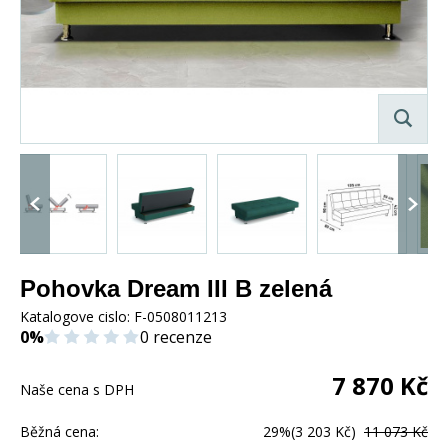
Pohovka Dream III B zelená
Katalogove cislo:
F-0508011213
0%
0 recenze
7 870
Kč
Naše cena s DPH
Běžná cena:
29%
(3 203 Kč)
11 073 Kč