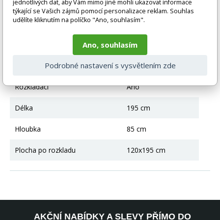
jednotlivých dat, aby Vám mimo jiné mohli ukazovat informace
týkající se Vašich zájmů pomocí personalizace reklam. Souhlas
Technické parametry
udělíte kliknutím na políčko "Ano, souhlasím".
Ano, souhlasím
Úložný prostor
Ano
Podrobné nastavení s vysvětlením zde
Výška
90 cm
Rozkládací
Ano
Délka
195 cm
Hloubka
85 cm
Plocha po rozkladu
120x195 cm
AKČNÍ NABÍDKY A SLEVY PŘÍMO DO