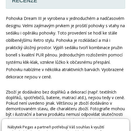
RECENZE
Pohovka Dream III je vyrobena v jednoduchém a nadčasovém
designu. Velmi zajímavým prvkem je prošití pohovky s vtahy na
sedáku i opěráku pohovky. Toto provedení se hodí ke stále
oblíbenějšímu Retro stylu. Pohovka je rozkládací a má i
praktický úložný prostor. Výplň sedáku tvoří kombinace pružin
bonell s kvalitní PUR pěnou. Jednoduchým rozložením pomocí
systému klik-klak, vznikne lůžko k občasnému přespání.
Pohovku nabízíme v několika atraktivních barvách. Vyobrazené
dekorace nejsou v ceně.
Zboží je dodáváno bez doplňků a dekorací (např. textilních
doplňků, spotřebičů, baterie, matrací atd.), nejsou tedy v ceně.
Pokud není uvedeno jinak. Většinou je zboží dodáváno v
demontovaném stavu, dle charakteru zboží. Fotografie mohou
být i ilustrační a barva produktu nemusí odpovídat skutečnosti
vlivem nastavení monitoru a převodem do el. podoby. V
případě nejasností kontaktujte naše klientské centrum
Nábytek Pegas a partneři potřebují Váš souhlas k využití
pegas@nabytek-pegas.cz či volejte 777244446.