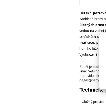
Dětská patrov
zaoblené hrany a 
úložných prost
vedou na vrchní 
schůdkách umístě
matrace
,
ploch
horního lůžka 70
Vyobrazené doplň
Zboží je dodáváno
jinak. Většinou 
odpovídat skuteč
pegas@nabytek-pe
Technické
Úložný prostor