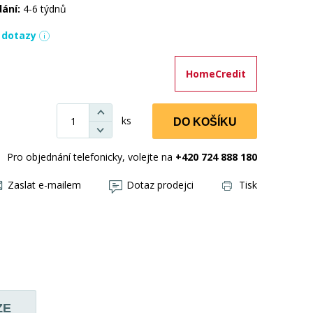
dání:
4-6 týdnů
í dotazy
HomeCredit
ks
DO KOŠÍKU
Pro objednání telefonicky, volejte na
+420 724 888 180
Zaslat e-mailem
Dotaz prodejci
Tisk
ZE