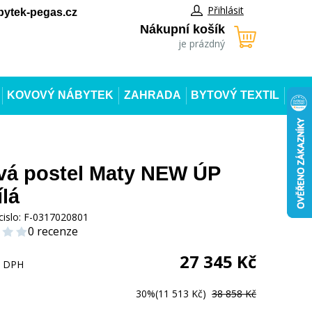
Přihlásit
ytek-pegas.cz
Nákupní košík
je prázdný
KOVOVÝ NÁBYTEK
ZAHRADA
BYTOVÝ TEXTIL
vá postel Maty NEW ÚP
ílá
cislo:
F-0317020801
0 recenze
27 345
Kč
s DPH
30%
(11 513 Kč)
38 858 Kč