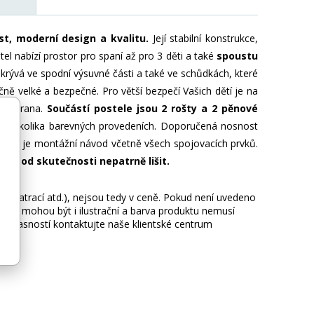
t, moderní design a kvalitu.
Její stabilní konstrukce,
stel nabízí prostor pro spaní až pro 3 děti a také
spoustu
skrývá ve spodní výsuvné části a také ve schůdkách, které
ně velké a bezpečné. Pro větší bezpečí Vašich dětí je na
o zábrana.
Součástí postele jsou 2 rošty a 2 pěnové
 v několika barevných provedeních. Doporučená nosnost
alení je montážní návod včetně všech spojovacích prvků.
ůže od skutečnosti nepatrně lišit.
ie, matrací atd.), nejsou tedy v ceně. Pokud není uvedeno
afie mohou být i ilustrační a barva produktu nemusí
 nejasností kontaktujte naše klientské centrum