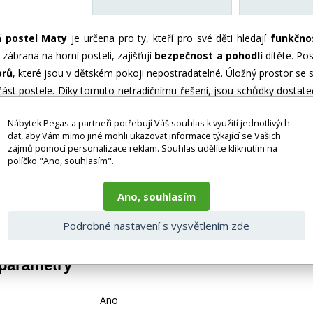
á postel Maty
je určena pro ty, kteří pro své děti hledají
funkčnos
zábrana na horní posteli, zajišťují
bezpečnost a pohodlí
dítěte. Po
orů
, které jsou v dětském pokoji nepostradatelné. Úložný prostor se 
část postele. Díky tomuto netradičnímu řešení, jsou schůdky dostateč
no zábradlí a vrchní postel má zvýšenou bočnici, která slouží jak
Nábytek Pegas a partneři potřebují Váš souhlas k využití jednotlivých
a pro spaní je 1x 80x200 cm a 1x 120x200 cm.
Postel nabízíme
dat, aby Vám mimo jiné mohli ukazovat informace týkající se Vašich
 kg, spodního lůžka 70 kg. Postel je dodávaná v demontu. Součástí b
zájmů pomocí personalizace reklam. Souhlas udělíte kliknutím na
ky a dekorace nejsou v ceně.
Zobrazení barev na fotografii se m
políčko "Ano, souhlasím".
Ano, souhlasím
 bez doplňků a dekorací (např. textilních doplňků, spotřebičů, bater
je zboží dodáváno v demontovaném stavu, dle charakteru zboží. Fotogr
nosti vlivem nastavení monitoru a převodem do el. podoby. V případě
Podrobné nastavení s vysvětlením zde
gas.cz či volejte 777244446.
 parametry
Ano