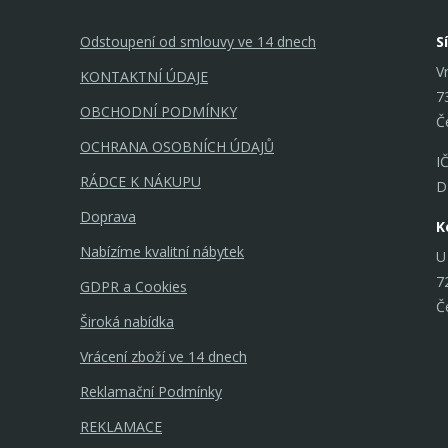
Odstoupení od smlouvy ve 14 dnech
S
V
KONTAKTNÍ ÚDAJE
7
OBCHODNÍ PODMÍNKY
Č
OCHRANA OSOBNÍCH ÚDAJŮ
I
RÁDCE K NÁKUPU
D
Doprava
K
Nabízíme kvalitní nábytek
U
7
GDPR a Cookies
Č
Široká nabídka
Vrácení zboží ve 14 dnech
Reklamační Podmínky
REKLAMACE