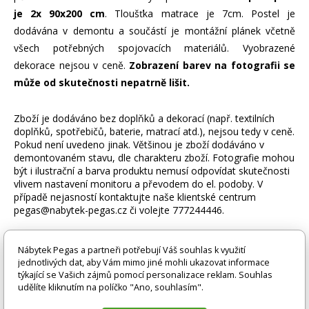
je 2x 90x200 cm
. Tloušťka matrace je 7cm. Postel je
dodávána v demontu a součástí je montážní plánek včetně
všech potřebných spojovacích materiálů. Vyobrazené
dekorace nejsou v ceně.
Zobrazení barev na fotografii se
může od skutečnosti nepatrně lišit.
Zboží je dodáváno bez doplňků a dekorací (např. textilních
doplňků, spotřebičů, baterie, matrací atd.), nejsou tedy v ceně.
Pokud není uvedeno jinak. Většinou je zboží dodáváno v
demontovaném stavu, dle charakteru zboží. Fotografie mohou
být i ilustrační a barva produktu nemusí odpovídat skutečnosti
vlivem nastavení monitoru a převodem do el. podoby. V
případě nejasností kontaktujte naše klientské centrum
pegas@nabytek-pegas.cz či volejte 777244446.
Technické parametry
Nábytek Pegas a partneři potřebují Váš souhlas k využití
jednotlivých dat, aby Vám mimo jiné mohli ukazovat informace
Úložný prostor
Ano
týkající se Vašich zájmů pomocí personalizace reklam. Souhlas
udělíte kliknutím na políčko "Ano, souhlasím".
Výška
154 cm