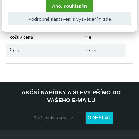
Ano, souhlasím
Délka
206 cm
Podrobné nastavení s vysvětlením zde
Matrace v ceně
Ne
Rošt v ceně
Ne
Šířka
97 cm
AKČNÍ NABÍDKY A SLEVY PŘÍMO DO
VAŠEHO E-MAILU
ODESLAT