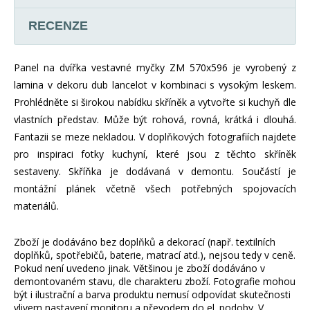
RECENZE
Panel na dvířka vestavné myčky ZM 570x596 je vyrobený z
lamina v dekoru dub lancelot v kombinaci s vysokým leskem.
Prohlédněte si širokou nabídku skříněk a vytvořte si kuchyň dle
vlastních představ. Může být rohová, rovná, krátká i dlouhá.
Fantazii se meze nekladou. V doplňkových fotografiích najdete
pro inspiraci fotky kuchyní, které jsou z těchto skříněk
sestaveny. Skříňka je dodávaná v demontu. Součástí je
montážní plánek včetně všech potřebných spojovacích
materiálů.
Zboží je dodáváno bez doplňků a dekorací (např. textilních
doplňků, spotřebičů, baterie, matrací atd.), nejsou tedy v ceně.
Pokud není uvedeno jinak. Většinou je zboží dodáváno v
demontovaném stavu, dle charakteru zboží. Fotografie mohou
být i ilustrační a barva produktu nemusí odpovídat skutečnosti
vlivem nastavení monitoru a převodem do el. podoby. V