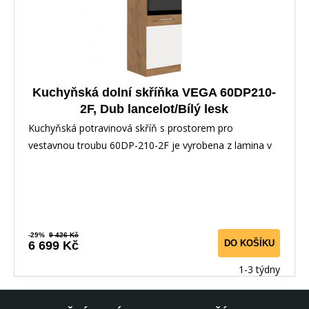
Kuchyňská dolní skříňka VEGA 60DP210-
2F, Dub lancelot/Bílý lesk
Kuchyňská potravinová skříň s prostorem pro
vestavnou troubu 60DP-210-2F je vyrobena z lamina v
deko
-29%
9 426 Kč
DO KOŠÍKU
6 699 Kč
1-3 týdny