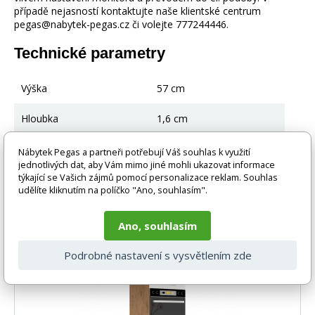
případě nejasností kontaktujte naše klientské centrum
pegas@nabytek-pegas.cz či volejte 777244446.
Technické parametry
Výška
57 cm
Hloubka
1,6 cm
Šířka
59,6 cm
Nábytek Pegas a partneři potřebují Váš souhlas k využití
jednotlivých dat, aby Vám mimo jiné mohli ukazovat informace
týkající se Vašich zájmů pomocí personalizace reklam. Souhlas
udělíte kliknutím na políčko "Ano, souhlasím".
Související produkty
Ano, souhlasím
Podrobné nastavení s vysvětlením zde
-29%