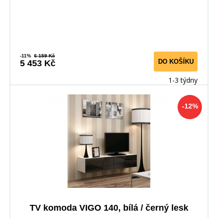
-11%
6 159 Kč
DO KOŠÍKU
5 453 Kč
1-3 týdny
-12%
TV komoda VIGO 140, bílá / černý lesk