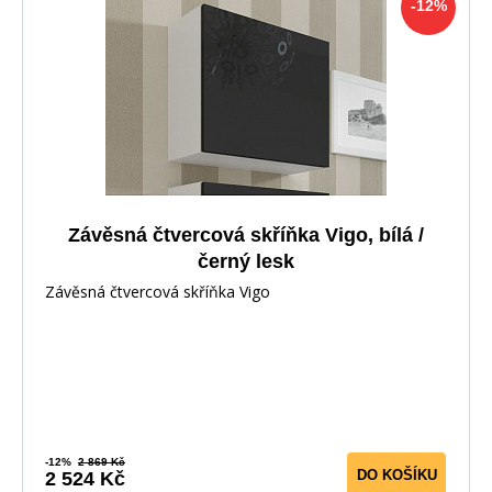
-12%
Závěsná čtvercová skříňka Vigo, bílá /
černý lesk
Závěsná čtvercová skříňka Vigo
-12%
2 869 Kč
DO KOŠÍKU
2 524 Kč