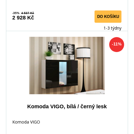
-35%
4 537 Kč
DO KOŠÍKU
2 928 Kč
1-3 týdny
-11%
Komoda VIGO, bílá / černý lesk
Komoda VIGO