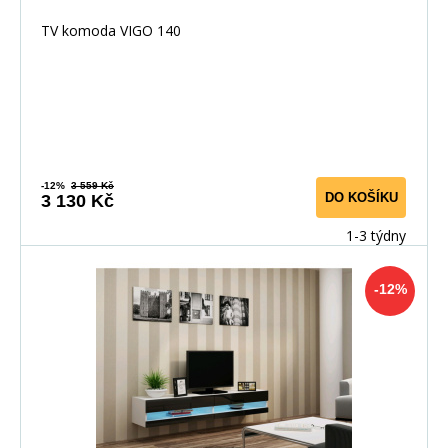
TV komoda VIGO 140
-12%
3 559 Kč
DO KOŠÍKU
3 130 Kč
1-3 týdny
-12%