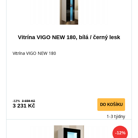
Vitrína VIGO NEW 180, bílá / černý lesk
Vitrína VIGO NEW 180
-12%
3 659 Kč
DO KOŠÍKU
3 231 Kč
1-3 týdny
-12%