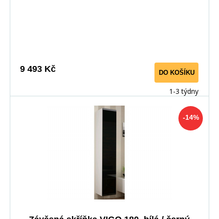
9 493 Kč
DO KOŠÍKU
1-3 týdny
-14%