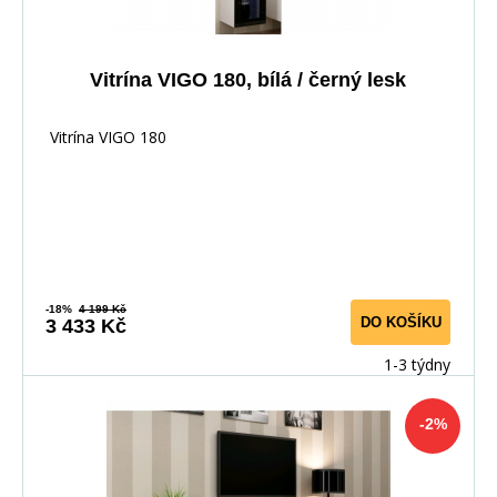
Vitrína VIGO 180, bílá / černý lesk
Vitrína VIGO 180
-18%
4 199 Kč
DO KOŠÍKU
3 433 Kč
1-3 týdny
-2%