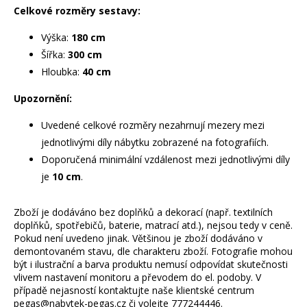
Celkové rozměry sestavy:
Výška:
180 cm
Šířka:
300 cm
Hloubka:
40 cm
Upozornění:
Uvedené celkové rozměry nezahrnují mezery mezi
jednotlivými díly nábytku zobrazené na fotografiích.
Doporučená minimální vzdálenost mezi jednotlivými díly
je
10 cm
.
Zboží je dodáváno bez doplňků a dekorací (např. textilních
doplňků, spotřebičů, baterie, matrací atd.), nejsou tedy v ceně.
Pokud není uvedeno jinak. Většinou je zboží dodáváno v
demontovaném stavu, dle charakteru zboží. Fotografie mohou
být i ilustrační a barva produktu nemusí odpovídat skutečnosti
vlivem nastavení monitoru a převodem do el. podoby. V
případě nejasností kontaktujte naše klientské centrum
pegas@nabytek-pegas.cz či volejte 777244446.