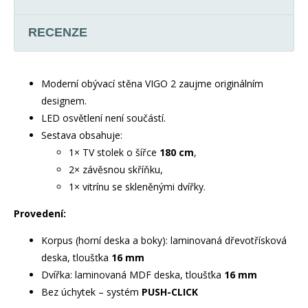
RECENZE
Moderní obývací stěna VIGO 2 zaujme originálním
designem.
LED osvětlení není součástí.
Sestava obsahuje:
1× TV stolek o šířce
180 cm
,
2× závěsnou skříňku,
1× vitrínu se skleněnými dvířky.
Provedení:
Korpus (horní deska a boky): laminovaná dřevotřísková
deska, tloušťka
16 mm
Dvířka: laminovaná MDF deska, tloušťka
16 mm
Bez úchytek – systém
PUSH-CLICK