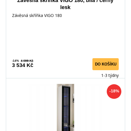
Závěsná skříňka VIGO 180, bílá / černý
lesk
Závěsná skříňka VIGO 180
-14%
4 099 Kč
DO KOŠÍKU
3 534 Kč
1-3 týdny
-18%