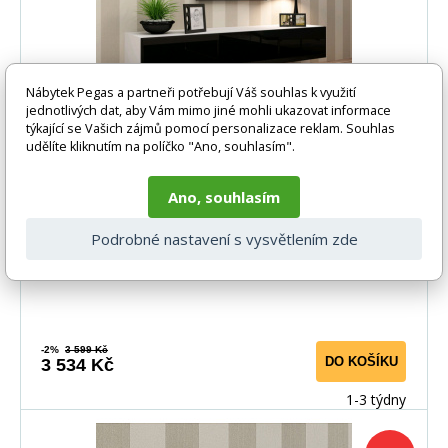
Nábytek Pegas a partneři potřebují Váš souhlas k využití
jednotlivých dat, aby Vám mimo jiné mohli ukazovat informace
týkající se Vašich zájmů pomocí personalizace reklam. Souhlas
TV komoda VIGO 180, bílá / černý lesk
udělíte kliknutím na políčko "Ano, souhlasím".
TV komoda VIGO 180
Ano, souhlasím
Podrobné nastavení s vysvětlením zde
-2%
3 599 Kč
DO KOŠÍKU
3 534 Kč
1-3 týdny