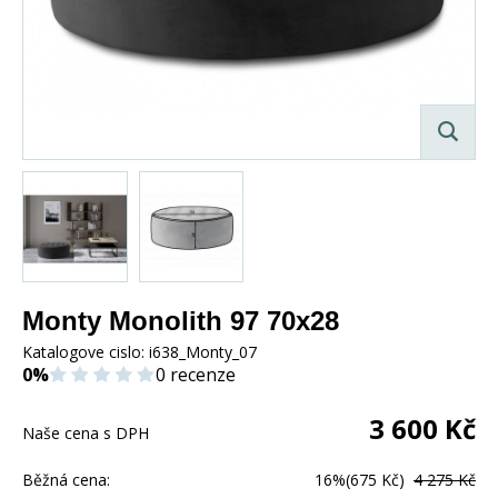
Monty Monolith 97 70x28
Katalogove cislo:
i638_Monty_07
0%
0 recenze
3 600
Kč
Naše cena s DPH
Běžná cena:
16%
(675 Kč)
4 275 Kč