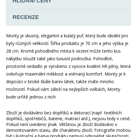
HLÍDÁNÍ CENY
RECENZE
Monty je vkusný, elegantní a kulatý puf, který bude ideální pro
byty různých velikostí. Šířka produktu je 70 cm a jeho výška je
28 cm. Kromě pohodlného místa k sezení může tento kus
nábytku sloužit také jako luxusní podnožka. Pohodlné,
prostorné sedadlo je vyrobeno z vysoce kvalitní HR pěny, která
ovlivňuje maximální měkkost a vnímaný komfort. Monty je k
dispozici v široké škále barev látek, takže máte mnoho
možností. Pokud vám záleží na nejlepších volbách, Monty
bude určitě jednou z nich.
Zboží je dodáváno bez doplňků a dekorací (např. textilních
doplňků, spotřebičů, baterie, matrací atd.), nejsou tedy v ceně.
Pokud není uvedeno jinak. Většinou je zboží dodáváno v
demontovaném stavu, dle charakteru zboží. Fotografie mohou
být i ilustrační a barva produktu nemusí odpovídat skutečnosti