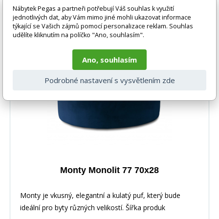
Nábytek Pegas a partneři potřebují Váš souhlas k využití
jednotlivých dat, aby Vám mimo jiné mohli ukazovat informace
-16%
4 275 Kč
DO KOŠÍKU
3 600 Kč
týkající se Vašich zájmů pomocí personalizace reklam. Souhlas
udělíte kliknutím na políčko "Ano, souhlasím".
4-8 týdnů
Ano, souhlasím
Novinka 2026
-16%
Podrobné nastavení s vysvětlením zde
Monty Monolit 77 70x28
Monty je vkusný, elegantní a kulatý puf, který bude
ideální pro byty různých velikostí. Šířka produk