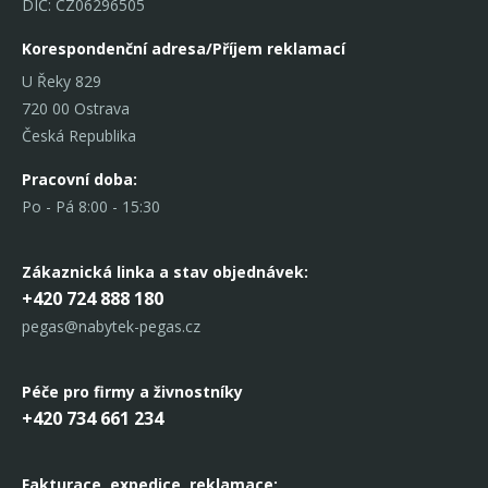
DIČ: CZ06296505
Korespondenční adresa/Příjem reklamací
U Řeky 829
720 00 Ostrava
Česká Republika
Pracovní doba:
Po - Pá 8:00 - 15:30
Zákaznická linka
a stav objednávek:
+420 724 888 180
pegas@nabytek-pegas.cz
Péče pro firmy a živnostníky
+420 734 661 234
Fakturace, expedice,
reklamace: