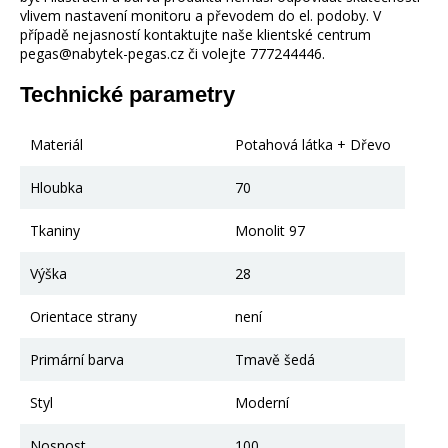
vlivem nastavení monitoru a převodem do el. podoby. V
případě nejasností kontaktujte naše klientské centrum
pegas@nabytek-pegas.cz či volejte 777244446.
Technické parametry
Materiál
Potahová látka + Dřevo
Hloubka
70
Tkaniny
Monolit 97
Výška
28
Orientace strany
není
Primární barva
Tmavě šedá
Styl
Moderní
Nosnost
100