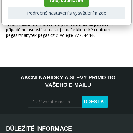
Ano, souhlasím
doplňků, spotřebičů, baterie, matrací atd.), nejsou tedy v ceně.
Pokud není uvedeno jinak. Většinou je zboží dodáváno v
Podrobné nastavení s vysvětlením zde
demontovaném stavu, dle charakteru zboží. Fotografie mohou
být i ilustrační a barva produktu nemusí odpovídat skutečnosti
vlivem nastavení monitoru a převodem do el. podoby. V
případě nejasností kontaktujte naše klientské centrum
pegas@nabytek-pegas.cz či volejte 777244446.
AKČNÍ NABÍDKY A SLEVY PŘÍMO DO
VAŠEHO E-MAILU
ODESLAT
DŮLEŽITÉ INFORMACE