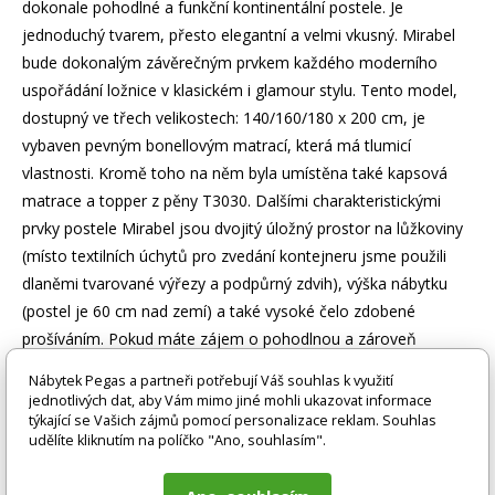
dokonale pohodlné a funkční kontinentální postele. Je
jednoduchý tvarem, přesto elegantní a velmi vkusný. Mirabel
bude dokonalým závěrečným prvkem každého moderního
uspořádání ložnice v klasickém i glamour stylu. Tento model,
dostupný ve třech velikostech: 140/160/180 x 200 cm, je
vybaven pevným bonellovým matrací, která má tlumicí
vlastnosti. Kromě toho na něm byla umístěna také kapsová
matrace a topper z pěny T3030. Dalšími charakteristickými
prvky postele Mirabel jsou dvojitý úložný prostor na lůžkoviny
(místo textilních úchytů pro zvedání kontejneru jsme použili
dlaněmi tvarované výřezy a podpůrný zdvih), výška nábytku
(postel je 60 cm nad zemí) a také vysoké čelo zdobené
prošíváním. Pokud máte zájem o pohodlnou a zároveň
stylovou postel, zveme vás, abyste se zajímali o naši
Nábytek Pegas a partneři potřebují Váš souhlas k využití
Boxspring. Mirabel je ideální volbou pro dokonalý spánek
jednotlivých dat, aby Vám mimo jiné mohli ukazovat informace
týkající se Vašich zájmů pomocí personalizace reklam. Souhlas
každou noc!
udělíte kliknutím na políčko "Ano, souhlasím".
Zboží je dodáváno bez doplňků a dekorací (např. textilních