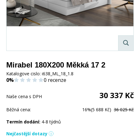
Mirabel 180X200 Měkká 17 2
Katalogove cislo:
i638_ML_18_1.8
0%
0 recenze
30 337
Kč
Naše cena s DPH
Běžná cena:
16%
(5 688 Kč)
36 025 Kč
Termín dodání:
4-8 týdnů
Nejčastější dotazy