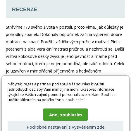
RECENZE
Strávíme 1/3 svého života v posteli, proto víme, jak důležitý je
pohodlný spánek. Dokonalý odpočinek začíná výběrem dobré
matrace na spaní. Použití taštičkových pružin v matraci Pini s
potahem z aloe vera činí matraci pružnou a nezhroutí se. Další
vrstva kokosové desky zvyšuje jeho pevnost a máme před
sebou matraci, která je nejen pohodlná, ale také odolná. Celek
je uzavřen v mimořádně příjemném a hedvábném
snímatelném potahu z aloe vera.
Nábytek Pegas a partneři potřebují Váš souhlas k využití
jednotlivých dat, aby Vám mimo jiné mohli ukazovat informace
Zboží je dodáváno bez doplňků a dekorací (např. textilních
týkající se Vašich zájmů pomocí personalizace reklam. Souhlas
doplňků, spotřebičů, baterie, matrací atd.), nejsou tedy v ceně.
udělíte kliknutím na políčko "Ano, souhlasím".
Pokud není uvedeno jinak. Většinou je zboží dodáváno v
demontovaném stavu, dle charakteru zboží. Fotografie mohou
Ano, souhlasím
být i ilustrační a barva produktu nemusí odpovídat skutečnosti
vlivem nastavení monitoru a převodem do el. podoby. V
Podrobné nastavení s vysvětlením zde
případě nejasností kontaktujte naše klientské centrum