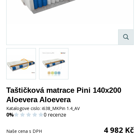
Taštičková matrace Pini 140x200
Aloevera Aloevera
Katalogove cislo:
i638_MKPin 1.4_AV
0%
0 recenze
4 982
Kč
Naše cena s DPH