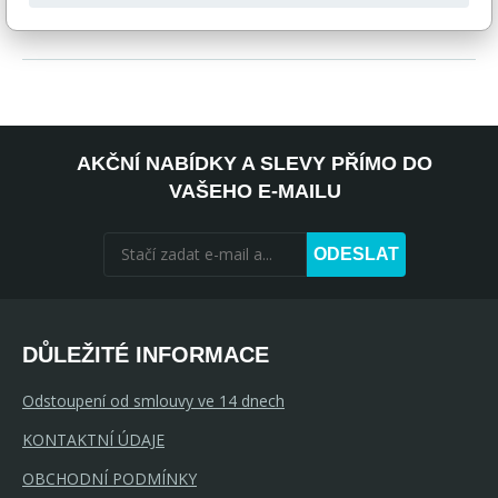
pegas@nabytek-pegas.cz či volejte 777244446.
AKČNÍ NABÍDKY A SLEVY PŘÍMO DO
VAŠEHO E-MAILU
ODESLAT
DŮLEŽITÉ INFORMACE
Odstoupení od smlouvy ve 14 dnech
KONTAKTNÍ ÚDAJE
OBCHODNÍ PODMÍNKY