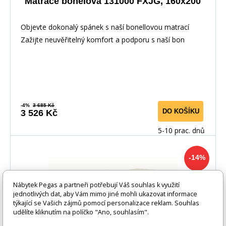
Matrace bonelová 131000 FXJG, 160x200
Objevte dokonalý spánek s naší bonellovou matrací
Zažijte neuvěřitelný komfort a podporu s naší bon
-4%
3 685 Kč
DO KOŠÍKU
3 526 Kč
5-10 prac. dnů
-14%
Nábytek Pegas a partneři potřebují Váš souhlas k využití
jednotlivých dat, aby Vám mimo jiné mohli ukazovat informace
týkající se Vašich zájmů pomocí personalizace reklam. Souhlas
udělíte kliknutím na políčko "Ano, souhlasím".