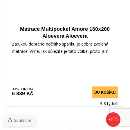
Matrace Multipocket Amore 160x200
Aloevera Aloevera
Zárukou dobrého nočního spánku je dobře zvolená
matrace. Víme, jak důležitá je tato volba, proto jsm
-13%
7 878 Kč
DO KOŠÍKU
6 839 Kč
4-8 týdnů
-13%
Soukromí