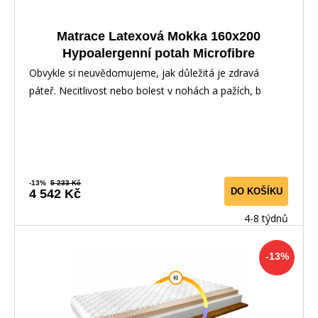
Matrace Latexová Mokka 160x200
Hypoalergenní potah Microfibre
Obvykle si neuvědomujeme, jak důležitá je zdravá
páteř. Necitlivost nebo bolest v nohách a pažích, b
-13%
5 233 Kč
DO KOŠÍKU
4 542 Kč
4-8 týdnů
-13%