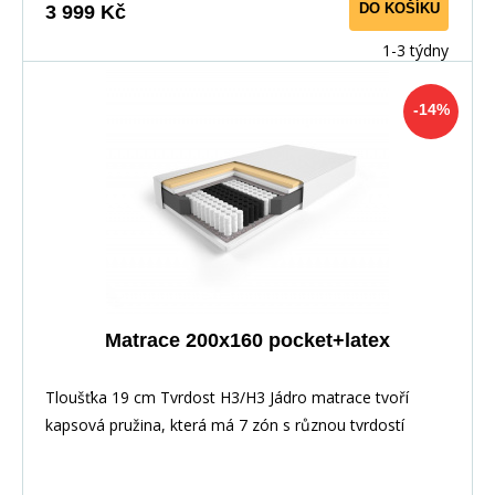
DO KOŠÍKU
3 999 Kč
1-3 týdny
-14%
Matrace 200x160 pocket+latex
Tloušťka 19 cm Tvrdost H3/H3 Jádro matrace tvoří
kapsová pružina, která má 7 zón s různou tvrdostí