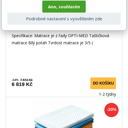
Ano, souhlasím
Podrobné nastavení s vysvětlením zde
Matrace JADEIT, 160x200 cm
Specifikace: Matrace je z řady OPTI-MED Taštičková
matrace Bílý potah Tvrdost matrace je 3/5 (
-14%
7 972 Kč
DO KOŠÍKU
6 819 Kč
1-2 týdny
-20%