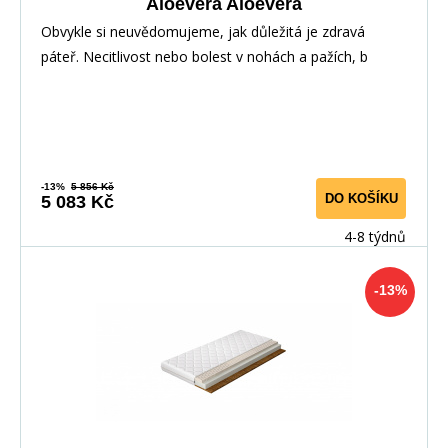
Aloevera Aloevera
Obvykle si neuvědomujeme, jak důležitá je zdravá
páteř. Necitlivost nebo bolest v nohách a pažích, b
-13%
5 856 Kč
DO KOŠÍKU
5 083 Kč
4-8 týdnů
-13%