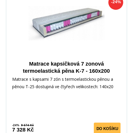
-24%
Matrace kapsičková 7 zonová
termoelastická pěna K-7 - 160x200
Matrace s kapsami 7 zón s termoelastickou pěnou a
pěnou T-25 dostupná ve čtyřech velikostech: 140x20
-24%
9 674 Kč
DO KOŠÍKU
7 328 Kč