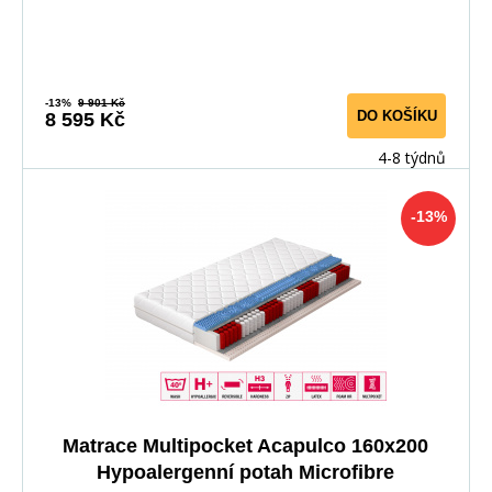
-13%
9 901 Kč
DO KOŠÍKU
8 595 Kč
4-8 týdnů
-13%
Matrace Multipocket Acapulco 160x200
Hypoalergenní potah Microfibre