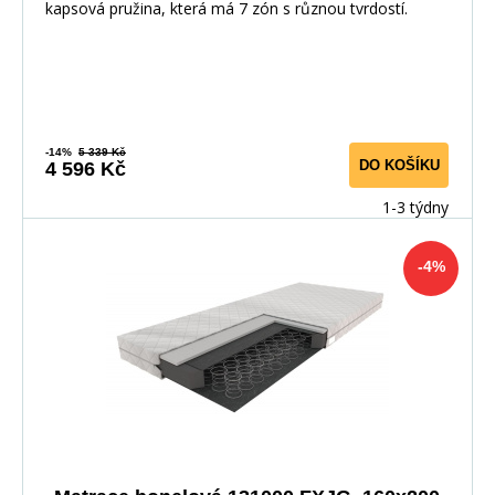
kapsová pružina, která má 7 zón s různou tvrdostí.
-14%
5 339 Kč
DO KOŠÍKU
4 596 Kč
1-3 týdny
-4%