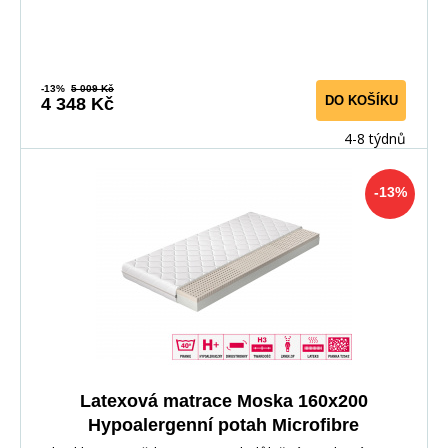
-13%
5 009 Kč
DO KOŠÍKU
4 348 Kč
4-8 týdnů
-13%
Latexová matrace Moska 160x200
Hypoalergenní potah Microfibre