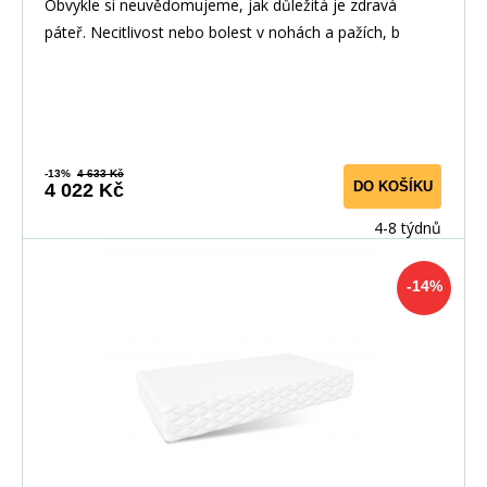
Obvykle si neuvědomujeme, jak důležitá je zdravá
páteř. Necitlivost nebo bolest v nohách a pažích, b
-13%
4 633 Kč
DO KOŠÍKU
4 022 Kč
4-8 týdnů
-14%