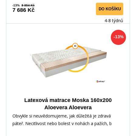
-13%
8 854 Kč
DO KOŠÍKU
7 686 Kč
4-8 týdnů
-13%
Latexová matrace Moska 160x200
Aloevera Aloevera
Obvykle si neuvědomujeme, jak důležitá je zdravá
páteř. Necitlivost nebo bolest v nohách a pažích, b