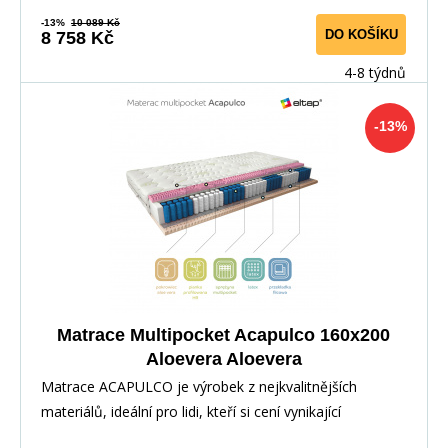
-13%
10 089 Kč
DO KOŠÍKU
8 758 Kč
4-8 týdnů
-13%
Matrace Multipocket Acapulco 160x200
Aloevera Aloevera
Matrace ACAPULCO je výrobek z nejkvalitnějších
materiálů, ideální pro lidi, kteří si cení vynikající