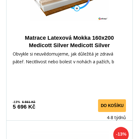
Matrace Latexová Mokka 160x200
Medicott Silver Medicott Silver
Obvykle si neuvědomujeme, jak důležitá je zdravá
páteř. Necitlivost nebo bolest v nohách a pažích, b
-13%
6 561 Kč
DO KOŠÍKU
5 696 Kč
4-8 týdnů
-13%