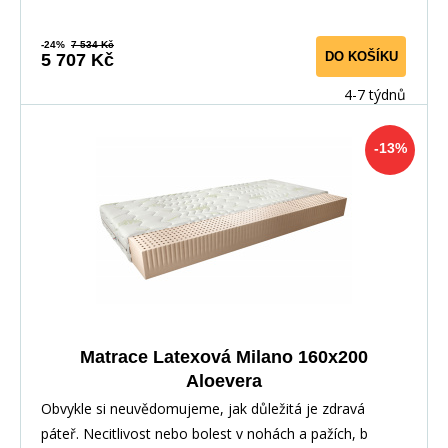
-24%
7 534 Kč
DO KOŠÍKU
5 707 Kč
4-7 týdnů
-13%
Matrace Latexová Milano 160x200
Aloevera
Obvykle si neuvědomujeme, jak důležitá je zdravá
páteř. Necitlivost nebo bolest v nohách a pažích, b