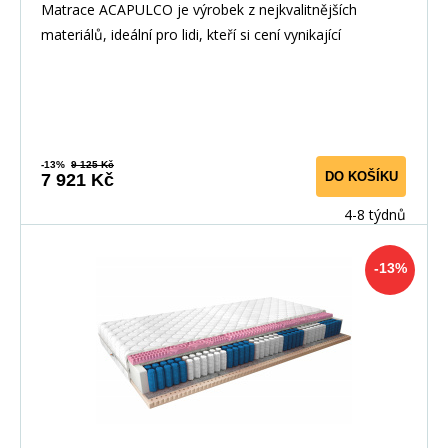
Matrace ACAPULCO je výrobek z nejkvalitnějších
materiálů, ideální pro lidi, kteří si cení vynikající
-13%
9 125 Kč
DO KOŠÍKU
7 921 Kč
4-8 týdnů
-13%