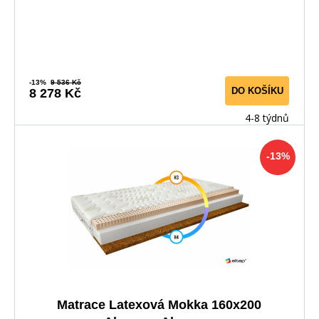
-13%
9 536 Kč
DO KOŠÍKU
8 278 Kč
4-8 týdnů
-13%
Matrace Latexová Mokka 160x200