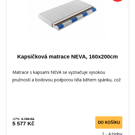
Kapsičková matrace NEVA, 160x200cm
Matrace s kapsami NEVA se vyznačuje vysokou
pružností a bodovou podporou těla během spánku, což
zaji
-17%
6 730 Kč
DO KOŠÍKU
5 577 Kč
2 - 4 týdny