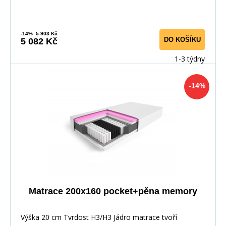
-14%
5 903 Kč
DO KOŠÍKU
5 082 Kč
1-3 týdny
-14%
Matrace 200x160 pocket+pěna memory
Výška 20 cm Tvrdost H3/H3 Jádro matrace tvoří