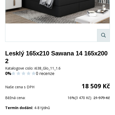
Lesklý 165x210 Sawana 14 165x200
2
Katalogove cislo:
i638_Glo_11_1.6
0%
0 recenze
18 509
Kč
Naše cena s DPH
Běžná cena:
16%
(3 470 Kč)
21 979 Kč
Termín dodání:
4-8 týdnů