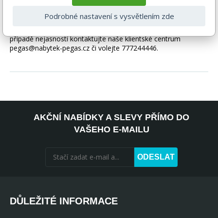
Pokud není uvedeno jinak. Většinou je zboží dodáváno v
demontovaném stavu, dle charakteru zboží. Fotografie mohou
Podrobné nastavení s vysvětlením zde
být i ilustrační a barva produktu nemusí odpovídat skutečnosti
vlivem nastavení monitoru a převodem do el. podoby. V
případě nejasností kontaktujte naše klientské centrum
pegas@nabytek-pegas.cz či volejte 777244446.
AKČNÍ NABÍDKY A SLEVY PŘÍMO DO
VAŠEHO E-MAILU
ODESLAT
DŮLEŽITÉ INFORMACE