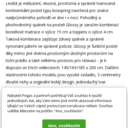
Lesklá je exkluzivní, vkusná, prostorná a správně tvarovaná
kontinentální postel typu boxspring navržená pro znalce
nadprůměrného pohodlí ve dne i v noci. Pohodlný a
plnohodnotný spánek na posteli Glossy je zaručen kombinací
bonellové matrace o výšce 15 cm a topperu o výšce 4 cm.
Taková kombinace zajišťuje zdravý spánek a správné
vyrovnání páteře ve správné poloze. Glossy je funkční postel
díky mimo jiné dvěma prostorným úložným prostorům na
ložní prádlo a také velkému prostoru pro relaxaci - je k
dispozici ve třech velikostech: 145/165/185 x 200 cm. Dalšími
vlastnostmi tohoto modelu jsou vysoké sedadlo, 3 centimetry
dlouhé nohy a originální lesklý design. Jednoduchý tvar
vysokého čela postele je obohacen kostkovaným prošíváním,
Nábytek Pegas a partneři potřebují Váš souhlas k využití
které dodává celé konstrukci jedinečné kouzlo. Lesklý je
jednotlivých dat, aby Vám mimo jiné mohli ukazovat informace
postel, která potěší a nadchne. Stojí za to mít to ve své ložnici.
týkající se Vašich zájmů pomocí personalizace reklam. Souhlas
udělíte kliknutím na políčko "Ano, souhlasím".
Zboží je dodáváno bez doplňků a dekorací (např. textilních
doplňků, spotřebičů, baterie, matrací atd.), nejsou tedy v ceně.
Ano, souhlasím