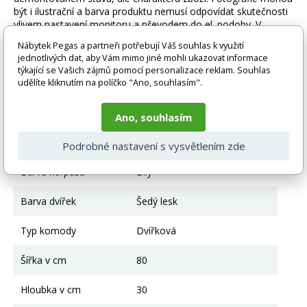
být i ilustrační a barva produktu nemusí odpovídat skutečnosti
vlivem nastavení monitoru a převodem do el. podoby. V
případě nejasností kontaktujte naše klientské centrum
Nábytek Pegas a partneři potřebují Váš souhlas k využití
pegas@nabytek-pegas.cz či volejte 777244446.
jednotlivých dat, aby Vám mimo jiné mohli ukazovat informace
týkající se Vašich zájmů pomocí personalizace reklam. Souhlas
Technické parametry
udělíte kliknutím na políčko "Ano, souhlasím".
Typ kuchyně
Kuchyňské linky - skřínky
Ano, souhlasím
Barevné provedení
Bílá + Šedý lesk
Podrobné nastavení s vysvětlením zde
Barva korpusu
Bílý
Barva dvířek
Šedý lesk
Typ komody
Dvířková
Šířka v cm
80
Hloubka v cm
30