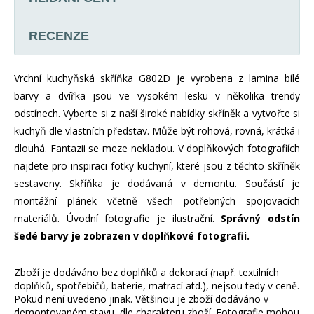
RECENZE
Vrchní kuchyňská skříňka G802D je vyrobena z lamina bílé
barvy a dvířka jsou ve vysokém lesku v několika trendy
odstínech. Vyberte si z naší široké nabídky skříněk a vytvořte si
kuchyň dle vlastních představ. Může být rohová, rovná, krátká i
dlouhá. Fantazii se meze nekladou. V doplňkových fotografiích
najdete pro inspiraci fotky kuchyní, které jsou z těchto skříněk
sestaveny. Skříňka je dodávaná v demontu. Součástí je
montážní plánek včetně všech potřebných spojovacích
materiálů. Úvodní fotografie je ilustrační.
Správný odstín
šedé barvy je zobrazen v doplňkové fotografii.
Zboží je dodáváno bez doplňků a dekorací (např. textilních
doplňků, spotřebičů, baterie, matrací atd.), nejsou tedy v ceně.
Pokud není uvedeno jinak. Většinou je zboží dodáváno v
demontovaném stavu, dle charakteru zboží. Fotografie mohou