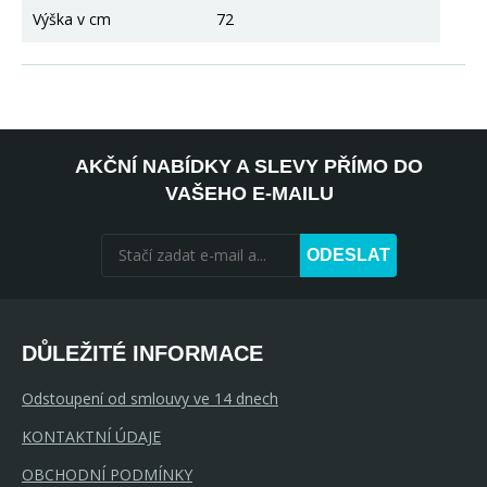
Výška v cm
72
AKČNÍ NABÍDKY A SLEVY PŘÍMO DO
VAŠEHO E-MAILU
ODESLAT
DŮLEŽITÉ INFORMACE
Odstoupení od smlouvy ve 14 dnech
KONTAKTNÍ ÚDAJE
OBCHODNÍ PODMÍNKY