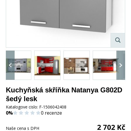
Kuchyňská skříňka Natanya G802D
šedý lesk
Katalogove cislo:
F-1506042408
0%
0 recenze
2 702
Kč
Naše cena s DPH