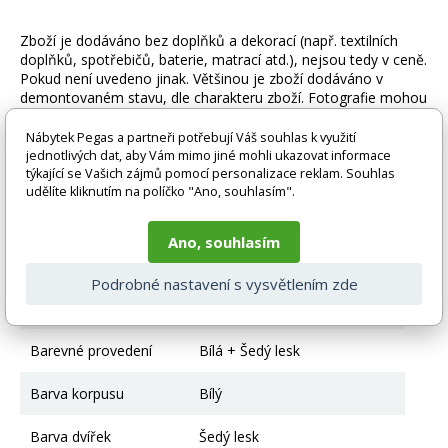
Zboží je dodáváno bez doplňků a dekorací (např. textilních
doplňků, spotřebičů, baterie, matrací atd.), nejsou tedy v ceně.
Pokud není uvedeno jinak. Většinou je zboží dodáváno v
demontovaném stavu, dle charakteru zboží. Fotografie mohou
být i ilustrační a barva produktu nemusí odpovídat skutečnosti
vlivem nastavení monitoru a převodem do el. podoby. V
Nábytek Pegas a partneři potřebují Váš souhlas k využití
případě nejasností kontaktujte naše klientské centrum
jednotlivých dat, aby Vám mimo jiné mohli ukazovat informace
pegas@nabytek-pegas.cz či volejte 777244446.
týkající se Vašich zájmů pomocí personalizace reklam. Souhlas
udělíte kliknutím na políčko "Ano, souhlasím".
Technické parametry
Ano, souhlasím
Typ kuchyně
Kuchyňské linky - skřínky
Podrobné nastavení s vysvětlením zde
Pracovní deska
Bez pracovní desky
Barevné provedení
Bílá + Šedý lesk
Barva korpusu
Bílý
Barva dvířek
Šedý lesk