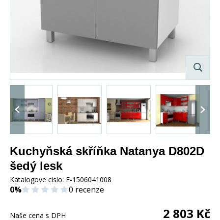
Kuchyňská skříňka Natanya D802D
šedý lesk
Katalogove cislo:
F-1506041008
0%
0 recenze
2 803
Kč
Naše cena s DPH