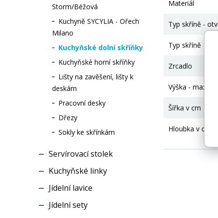
Materiál
Storm/Béžová
Kuchyně SYCYLIA - Ořech
Typ skříně - otv
Milano
Typ skříně
Kuchyňské dolní skříňky
Kuchyňské horní skříňky
Zrcadlo
Lišty na zavěšení, lišty k
Výška - maximá
deskám
Pracovní desky
Šířka v cm
Dřezy
Hloubka v cm
Sokly ke skřínkám
Servírovací stolek
Kuchyňské linky
Jídelní lavice
Jídelní sety