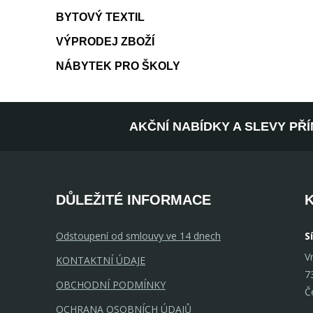
BYTOVÝ TEXTIL
VÝPRODEJ ZBOŽÍ
NÁBYTEK PRO ŠKOLY
AKČNÍ NABÍDKY A SLEVY PŘ
DŮLEŽITÉ INFORMACE
Odstoupení od smlouvy ve 14 dnech
S
V
KONTAKTNÍ ÚDAJE
7
OBCHODNÍ PODMÍNKY
Č
OCHRANA OSOBNÍCH ÚDAJŮ