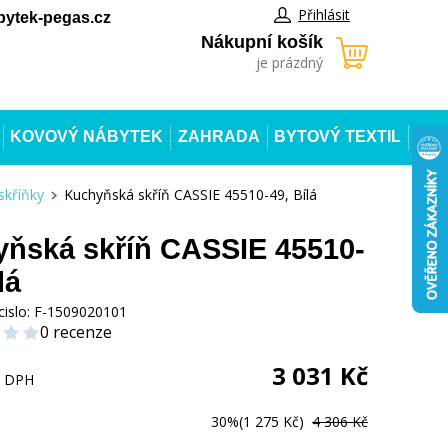
Přihlásit
ytek-pegas.cz
Nákupní košík
je prázdný
KOVOVÝ NÁBYTEK
ZAHRADA
BYTOVÝ TEXTIL
skříňky
Kuchyňská skříň CASSIE 45510-49, Bílá
ňská skříň CASSIE 45510-
lá
cislo:
F-1509020101
0 recenze
3 031
Kč
s DPH
30%
(1 275 Kč)
4 306 Kč