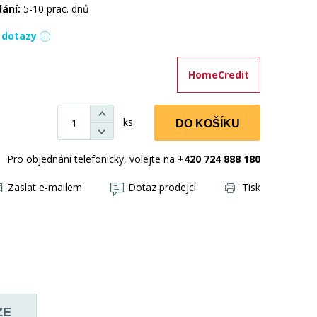
dání:
5-10 prac. dnů
í dotazy
HomeCredit
ks
DO KOŠÍKU
Pro objednání telefonicky, volejte na
+420 724 888 180
Zaslat e-mailem
Dotaz prodejci
Tisk
ZE