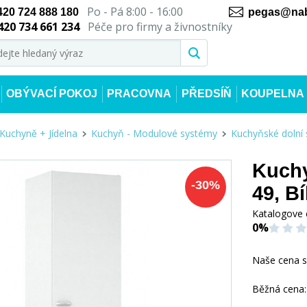
Po - Pá 8:00 - 16:00
420 724 888 180
pegas@nab
420 734 661 234
Péče pro firmy a živnostníky
OBÝVACÍ POKOJ
PRACOVNA
PŘEDSÍŇ
KOUPELNA
Kuchyně + Jídelna
Kuchyň - Modulové systémy
Kuchyňské dolní 
Kuchy
-
30
%
49, Bí
Katalogove 
0%
Naše cena 
Běžná cena: