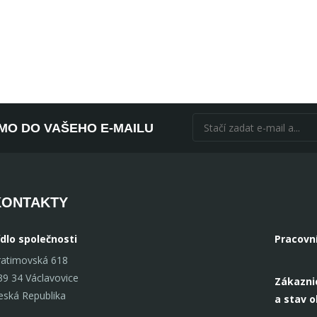
ÍMO DO VAŠEHO E-MAILU
KONTAKTY
ídlo společnosti
Pracovn
ratimovská 618
39 34 Václavovice
Zákazni
eská Republika
a stav 