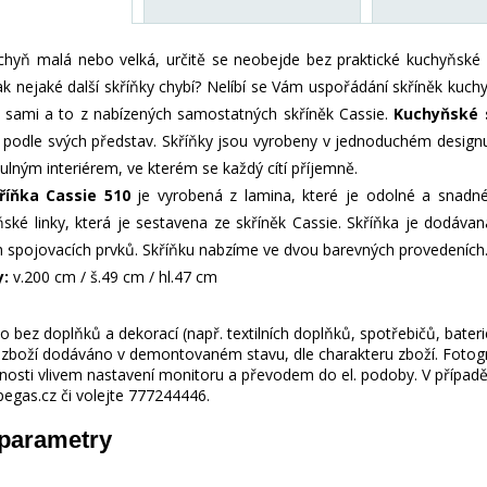
chyň malá nebo velká, určitě se neobejde bez praktické kuchyňské l
nejaké další skříňky chybí? Nelíbí se Vám uspořádání skříněk kuchyň
 sami a to z nabízených samostatných skříněk Cassie.
Kuchyňské 
 podle svých představ. Skříňky jsou vyrobeny v jednoduchém designu
tulným interiérem, ve kterém se každý cítí příjemně.
říňka Cassie 510
je vyrobená z lamina, které je odolné a snadné 
ňské linky, která je sestavena ze skříněk Cassie. Skříňka je dodáv
 spojovacích prvků. Skříňku nabzíme ve dvou barevných provedeních
y:
v.200 cm / š.49 cm / hl.47 cm
 bez doplňků a dekorací (např. textilních doplňků, spotřebičů, bater
je zboží dodáváno v demontovaném stavu, dle charakteru zboží. Fotogr
nosti vlivem nastavení monitoru a převodem do el. podoby. V případě
gas.cz či volejte 777244446.
 parametry