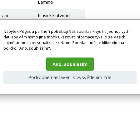
Lamino
írání
Klasické otvírání
1-dveřová skříň
Nábytek Pegas a partneři potřebují Váš souhlas k využití jednotlivých
dat, aby Vám mimo jiné mohli ukazovat informace týkající se Vašich
Ne
zájmů pomocí personalizace reklam. Souhlas udělíte kliknutím na
políčko "Ano, souhlasím".
lní v cm
200
Ano, souhlasím
49,5
Podrobné nastavení s vysvětlením zde
47