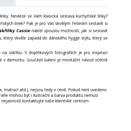
inky. Nevleze se Vám klasická sestava kuchyňské linky?
ských linek? Pak je pro Vás skvělým řešením sestavit si
skříňky Cassie
nabízí spoustu možností, jak si sestavit
, který skvěle zapadá do dánského hygge stylu, který se
na údržbu. V doplňkových fotografiích je pro inspiraci
aná v demontu. Součástí balení je montážní návod včetně
.
ie, matrací atd.), nejsou tedy v ceně. Pokud není uvedeno
afie mohou být i ilustrační a barva produktu nemusí
 nejasností kontaktujte naše klientské centrum