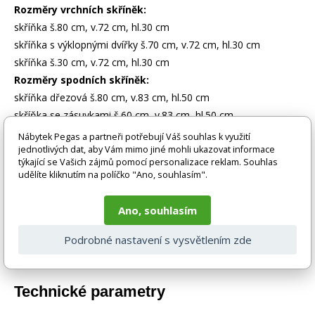
Rozměry vrchních skříněk:
skříňka š.80 cm, v.72 cm, hl.30 cm
skříňka s výklopnými dvířky š.70 cm, v.72 cm, hl.30 cm
skříňka š.30 cm, v.72 cm, hl.30 cm
Rozměry spodních skříněk:
skříňka dřezová š.80 cm, v.83 cm, hl.50 cm
skříňka se zásuvkami š.60 cm, v.83 cm, hl.50 cm
skříňka š.40 cm, v.83 cm, hl.50 cm
Nábytek Pegas a partneři potřebují Váš souhlas k využití
jednotlivých dat, aby Vám mimo jiné mohli ukazovat informace
týkající se Vašich zájmů pomocí personalizace reklam. Souhlas
Zboží je dodáváno bez doplňků a dekorací (např. textilních
udělíte kliknutím na políčko "Ano, souhlasím".
doplňků, spotřebičů, baterie, matrací atd.), nejsou tedy v ceně.
Pokud není uvedeno jinak. Většinou je zboží dodáváno v
demontovaném stavu, dle charakteru zboží. Fotografie mohou
Ano, souhlasím
být i ilustrační a barva produktu nemusí odpovídat skutečnosti
vlivem nastavení monitoru a převodem do el. podoby. V
Podrobné nastavení s vysvětlením zde
případě nejasností kontaktujte naše klientské centrum
pegas@nabytek-pegas.cz či volejte 777244446.
Technické parametry