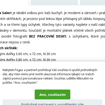
 Saleri
je ideální volbou pro Vaši kuchyň. Je moderní a zároveň i pra
h skříňkách, je prostor pod linkou lépe přístupný při úklidu Korpusy
 a se třemi typy úchytek. Všechny tyto varianty najdete v naší nabíd
ávány v demontu. Součástí je montážní plánek včetně všech potřeb
úvodní fotografii
BEZ PRACOVNÍ DESKY
, s úchytkami, které js
orace nejsou v ceně.
ch skříněk:
ými dvířky š.60 cm, v.72 cm, hl.30 cm
ými dvířky š.80 cm, v.72 cm, hl.30 cm
ými dvířky š.80 cm, v.72 cm, hl.30 cm
Nábytek Pegas a partneři potřebují Váš souhlas k využití jednotlivých
v.72 cm, hl.30 cm
dat, aby Vám mimo jiné mohli ukazovat informace týkající se Vašich
ch skříněk:
zájmů pomocí personalizace reklam. Souhlas udělíte kliknutím na
políčko "Ano, souhlasím".
v.83 cm, hl.50 cm
š.80 cm, v.83 cm, hl.50 cm
Ano, souhlasím
v.83 cm, hl.50 cm
kami š.40 cm, v.83 cm, hl.50 cm
Podrobné nastavení s vysvětlením zde