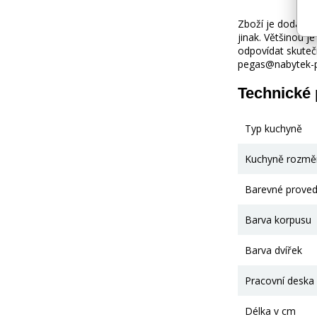
Zboží je dodáváno
jinak. Většinou 
odpovídat skuteč
pegas@nabytek-pe
Technické
Typ kuchyně
Kuchyně rozmě
Barevné proved
Barva korpusu
Barva dvířek
Pracovní deska
Délka v cm