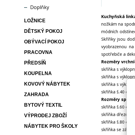
Doplňky
Kuchyňská linka
LOŽNICE
nožkám na spodníc
DĚTSKÝ POKOJ
módních odstínech
Skříňky jsou dod
OBÝVACÍ POKOJ
vyobrazenou na 
PRACOVNA
spotřebiče a dek
Rozměry vrchní
PŘEDSÍŇ
skříňka s výklopn
KOUPELNA
skříňka s výklopn
KOVOVÝ NÁBYTEK
skříňka s výklopn
skříňka š.40 cm, 
ZAHRADA
Rozměry spodní
BYTOVÝ TEXTIL
skříňka š.60 cm, 
skříňka dřezová 
VÝPRODEJ ZBOŽÍ
skříňka š.80 cm, 
NÁBYTEK PRO ŠKOLY
skříňka se zásuv