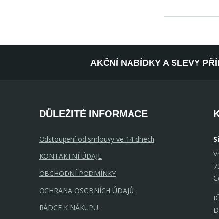
AKČNÍ NABÍDKY A SLEVY PŘ
DŮLEŽITÉ INFORMACE
Odstoupení od smlouvy ve 14 dnech
S
V
KONTAKTNÍ ÚDAJE
7
OBCHODNÍ PODMÍNKY
Č
OCHRANA OSOBNÍCH ÚDAJŮ
I
RÁDCE K NÁKUPU
D