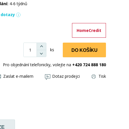
dání:
4-6 týdnů
í dotazy
HomeCredit
ks
DO KOŠÍKU
Pro objednání telefonicky, volejte na
+420 724 888 180
Zaslat e-mailem
Dotaz prodejci
Tisk
ZE