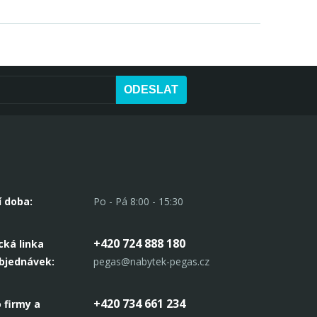
ODESLAT
í doba:
Po - Pá 8:00 - 15:30
+420 724 888 180
cká linka
objednávek:
pegas@nabytek-pegas.cz
+420 734 661 234
 firmy a