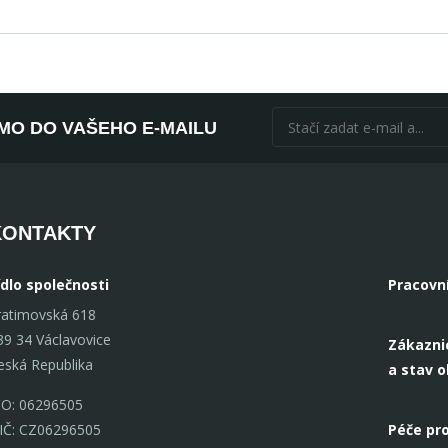
ÍMO DO VAŠEHO E-MAILU
KONTAKTY
ídlo společnosti
Pracovn
ratimovská 618
39 34 Václavovice
Zákazni
eská Republika
a stav 
ČO: 06296505
IČ: CZ06296505
Péče pro