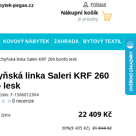
Přihlásit
ytek-pegas.cz
Nákupní košík
je prázdný
KOVOVÝ NÁBYTEK
ZAHRADA
BYTOVÝ TEXTIL
chyňská linka Saleri KRF 260 bordo lesk
ňská linka Saleri KRF 260
 lesk
cislo:
F-1506012304
0 recenze
22 409
Kč
s DPH
30%
(9 435 Kč)
31 844 Kč