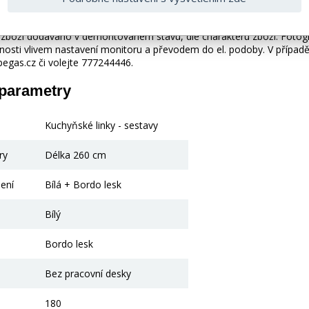
 bez doplňků a dekorací (např. textilních doplňků, spotřebičů, bater
je zboží dodáváno v demontovaném stavu, dle charakteru zboží. Fotogr
nosti vlivem nastavení monitoru a převodem do el. podoby. V případě
gas.cz či volejte 777244446.
 parametry
Kuchyňské linky - sestavy
ry
Délka 260 cm
ení
Bílá + Bordo lesk
Bílý
Bordo lesk
Bez pracovní desky
180