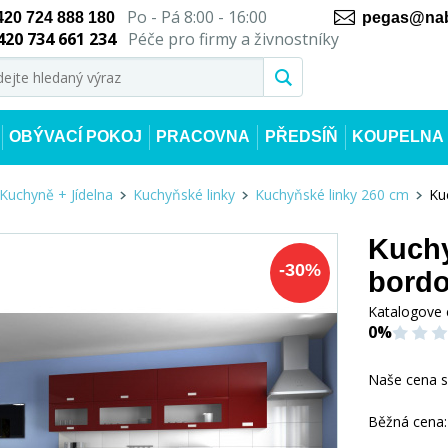
Po - Pá 8:00 - 16:00
420 724 888 180
pegas@nab
420 734 661 234
Péče pro firmy a živnostníky
OBÝVACÍ POKOJ
PRACOVNA
PŘEDSÍŇ
KOUPELNA
Kuchyně + Jídelna
Kuchyňské linky
Kuchyňské linky 260 cm
Ku
Kuchy
-
30
%
bordo
Katalogove 
0%
Naše cena 
Běžná cena: