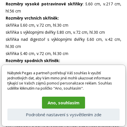
Rozměry vysoké potravinové skříňky
: š.60 cm, v.217 cm,
hl.56 cm
Rozměry vrchních skříněk:
skříňka š.60 cm, v.72 cm, hl.30 cm
skříňka s výklopnými dvířky š.80 cm, v.72 cm, hl.30 cm
skříňka nad digestoř s výklopnými dvířky š.60 cm, v.42 cm,
hl.30 cm
skříňka š.40 cm, v.72 cm, hl.30 cm
Rozměry spodních skříněk:
skříňka š.60 cm, v.83 cm, hl.50 cm
Nábytek Pegas a partneři potřebují Váš souhlas k využití
skříňka dřezová š.80 cm, v.83 cm, hl.50 cm
jednotlivých dat, aby Vám mimo jiné mohli ukazovat informace
skříňka na vestavnou troubu š.60 cm, v.83 cm, hl.56 cm
týkající se Vašich zájmů pomocí personalizace reklam. Souhlas
udělíte kliknutím na políčko "Ano, souhlasím".
skříňka se zásuvkami š.40 cm, v.83 cm, hl.50 cm
Ano, souhlasím
Zboží je dodáváno bez doplňků a dekorací (např. textilních
doplňků, spotřebičů, baterie, matrací atd.), nejsou tedy v ceně.
Podrobné nastavení s vysvětlením zde
Pokud není uvedeno jinak. Většinou je zboží dodáváno v
demontovaném stavu, dle charakteru zboží. Fotografie mohou
být i ilustrační a barva produktu nemusí odpovídat skutečnosti