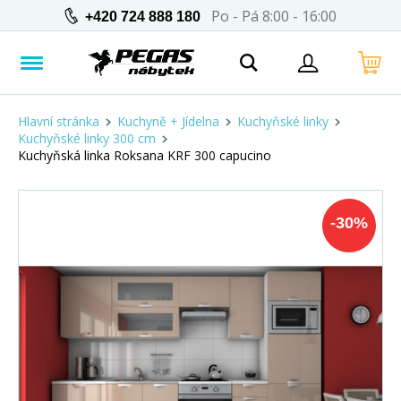
Po - Pá 8:00 - 16:00
+420 724 888 180
Hlavní stránka
Kuchyně + Jídelna
Kuchyňské linky
Kuchyňské linky 300 cm
Kuchyňská linka Roksana KRF 300 capucino
-
30
%