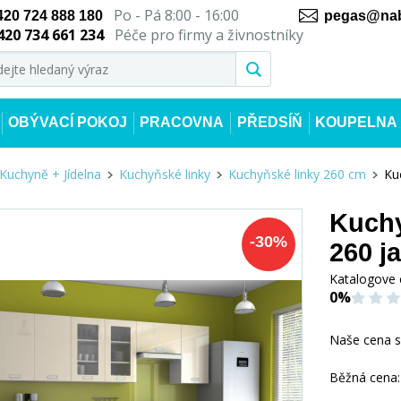
Po - Pá 8:00 - 16:00
420 724 888 180
pegas@nab
420 734 661 234
Péče pro firmy a živnostníky
OBÝVACÍ POKOJ
PRACOVNA
PŘEDSÍŇ
KOUPELNA
Kuchyně + Jídelna
Kuchyňské linky
Kuchyňské linky 260 cm
Ku
Kuchy
-
30
%
260 j
Katalogove 
0%
Naše cena 
Běžná cena: