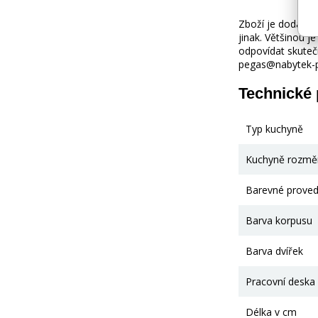
Zboží je dodáváno
jinak. Většinou 
odpovídat skuteč
pegas@nabytek-pe
Technické
Typ kuchyně
Kuchyně rozmě
Barevné proved
Barva korpusu
Barva dvířek
Pracovní deska
Délka v cm