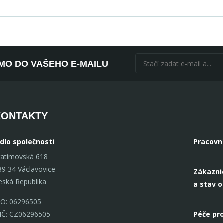
ÍMO DO VAŠEHO E-MAILU
KONTAKTY
ídlo společnosti
Pracovn
ratimovská 618
39 34 Václavovice
Zákazni
eská Republika
a stav 
ČO: 06296505
IČ: CZ06296505
Péče pro