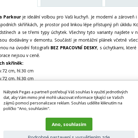
a Parkour
je ideální volbou pro Vaši kuchyň. Je moderní a zároveň i
odních skříňkách, je prostor pod linkou lépe přístupný při úklidu Ko
stínech a se třemi typy úchytek. Všechny tyto varianty najdete v na
jsou dodávány v demontu. Součástí je montážní plánek včetně všec
nou na úvodní fotografii
BEZ PRACOVNÍ DESKY
, s úchytkami, kter
orace nejsou v ceně.
ch skříněk:
v.72 cm, hl.30 cm
v.72 cm, hl.30 cm
toř s výklopnými dvířky š.60 cm, v.40 cm, hl.30 cm
Nábytek Pegas a partneři potřebují Váš souhlas k využití jednotlivých
v.72 cm, hl.30 cm
dat, aby Vám mimo jiné mohli ukazovat informace týkající se Vašich
ch skříněk:
zájmů pomocí personalizace reklam. Souhlas udělíte kliknutím na
políčko "Ano, souhlasím".
v.83 cm, hl.50 cm
š.80 cm, v.83 cm, hl.50 cm
Ano, souhlasím
vnou troubu š.60 cm, v.83 cm, hl.56 cm
kami š.40 cm, v.83 cm, hl.50 cm
Podrobné nastavení s vysvětlením zde