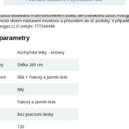
 bez doplňků a dekorací (např. textilních doplňků, spotřebičů, bater
je zboží dodáváno v demontovaném stavu, dle charakteru zboží. Fotogr
nosti vlivem nastavení monitoru a převodem do el. podoby. V případě
gas.cz či volejte 777244446.
 parametry
Kuchyňské linky - sestavy
ry
Délka 260 cm
ení
Bílá + Fialový a Jasmín lesk
Bílý
Fialový a Jasmín lesk
Bez pracovní desky
120