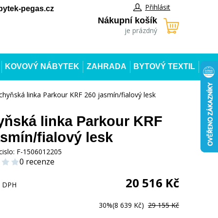
Přihlásit
ytek-pegas.cz
Nákupní košík
je prázdný
KOVOVÝ NÁBYTEK
ZAHRADA
BYTOVÝ TEXTIL
chyňská linka Parkour KRF 260 jasmín/fialový lesk
ňská linka Parkour KRF
asmín/fialový lesk
cislo:
F-1506012205
0 recenze
20 516
Kč
s DPH
30%
(8 639 Kč)
29 155 Kč