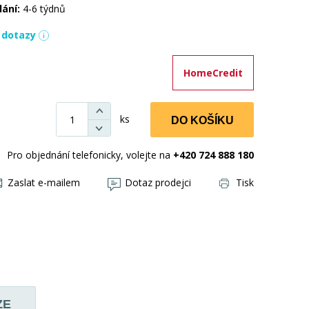
dání:
4-6 týdnů
í dotazy
HomeCredit
ks
DO KOŠÍKU
Pro objednání telefonicky, volejte na
+420 724 888 180
Zaslat e-mailem
Dotaz prodejci
Tisk
ZE