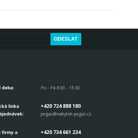
ODESLAT
í doba:
Po - Pá 8:00 - 15:30
+420 724 888 180
cká linka
objednávek:
pegas@nabytek-pegas.cz
+420 734 661 234
 firmy a