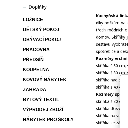
Doplňky
Kuchyňská link
LOŽNICE
díky nožkám na sp
DĚTSKÝ POKOJ
třech módních od
domov. Skříňky 
OBÝVACÍ POKOJ
sestavu vyobraze
PRACOVNA
spotřebiče a dek
Rozměry vrchní
PŘEDSÍŇ
skříňka š.80 cm, 
KOUPELNA
skříňka š.80 cm, 
KOVOVÝ NÁBYTEK
skříňka nad diges
skříňka š.40 cm, 
ZAHRADA
Rozměry spodní
BYTOVÝ TEXTIL
skříňka š.80 cm, 
skříňka dřezová 
VÝPRODEJ ZBOŽÍ
skříňka na vesta
NÁBYTEK PRO ŠKOLY
skříňka se zásuv