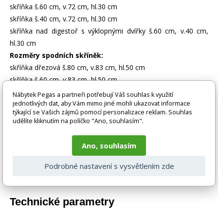
skříňka š.60 cm, v.72 cm, hl.30 cm
skříňka š.40 cm, v.72 cm, hl.30 cm
skříňka nad digestoř s výklopnými dvířky š.60 cm, v.40 cm,
hl.30 cm
Rozměry spodních skříněk:
skříňka dřezová š.80 cm, v.83 cm, hl.50 cm
skříňka š.60 cm, v.83 cm, hl.50 cm
skříňka se zásuvkami š.40 cm, v.83 cm, hl.50 cm
Nábytek Pegas a partneři potřebují Váš souhlas k využití
jednotlivých dat, aby Vám mimo jiné mohli ukazovat informace
týkající se Vašich zájmů pomocí personalizace reklam. Souhlas
Zboží je dodáváno bez doplňků a dekorací (např. textilních
udělíte kliknutím na políčko "Ano, souhlasím".
doplňků, spotřebičů, baterie, matrací atd.), nejsou tedy v ceně.
Pokud není uvedeno jinak. Většinou je zboží dodáváno v
demontovaném stavu, dle charakteru zboží. Fotografie mohou
Ano, souhlasím
být i ilustrační a barva produktu nemusí odpovídat skutečnosti
vlivem nastavení monitoru a převodem do el. podoby. V
Podrobné nastavení s vysvětlením zde
případě nejasností kontaktujte naše klientské centrum
pegas@nabytek-pegas.cz či volejte 777244446.
Technické parametry