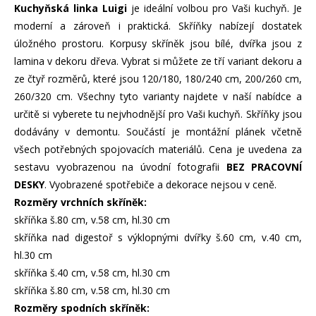
Kuchyňská linka Luigi
je ideální volbou pro Vaši kuchyň. Je
moderní a zároveň i praktická. Skříňky nabízejí dostatek
úložného prostoru. Korpusy skříněk jsou bílé, dvířka jsou z
lamina v dekoru dřeva. Vybrat si můžete ze tří variant dekoru a
ze čtyř rozměrů, které jsou 120/180, 180/240 cm, 200/260 cm,
260/320 cm. Všechny tyto varianty najdete v naší nabídce a
určitě si vyberete tu nejvhodnější pro Vaši kuchyň. Skříňky jsou
dodávány v demontu. Součástí je montážní plánek včetně
všech potřebných spojovacích materiálů. Cena je uvedena za
sestavu vyobrazenou na úvodní fotografii
BEZ PRACOVNÍ
DESKY
. Vyobrazené spotřebiče a dekorace nejsou v ceně.
Rozměry vrchních skříněk:
skříňka š.80 cm, v.58 cm, hl.30 cm
skříňka nad digestoř s výklopnými dvířky š.60 cm, v.40 cm,
hl.30 cm
skříňka š.40 cm, v.58 cm, hl.30 cm
skříňka š.80 cm, v.58 cm, hl.30 cm
Rozměry spodních skříněk: