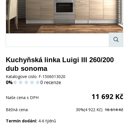
Kuchyňská linka Luigi III 260/200
dub sonoma
Katalogove cislo:
F-1506013020
0%
0 recenze
11 692
Kč
Naše cena s DPH
Běžná cena:
30%
(4 922 Kč)
16 614 Kč
Termín dodání:
4-6 týdnů