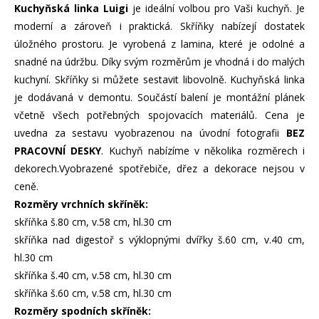
Kuchyňská linka Luigi
je ideální volbou pro Vaši kuchyň. Je
moderní a zároveň i praktická. Skříňky nabízejí dostatek
úložného prostoru. Je vyrobená z lamina, které je odolné a
snadné na údržbu. Díky svým rozměrům je vhodná i do malých
kuchyní. Skříňky si můžete sestavit libovolně. Kuchyňská linka
je dodávaná v demontu. Součástí balení je montážní plánek
včetně všech potřebných spojovacích materiálů. Cena je
uvedna za sestavu vyobrazenou na úvodní fotografii
BEZ
PRACOVNÍ DESKY
. Kuchyň nabízíme v několika rozměrech i
dekorech.Vyobrazené spotřebiče, dřez a dekorace nejsou v
ceně.
Rozměry vrchních skříněk:
skříňka š.80 cm, v.58 cm, hl.30 cm
skříňka nad digestoř s výklopnými dvířky š.60 cm, v.40 cm,
hl.30 cm
skříňka š.40 cm, v.58 cm, hl.30 cm
skříňka š.60 cm, v.58 cm, hl.30 cm
Rozměry spodních skříněk: