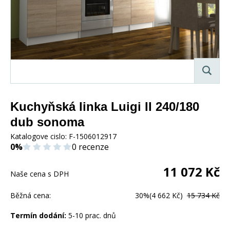
Kuchyňská linka Luigi II 240/180
dub sonoma
Katalogove cislo:
F-1506012917
0%
0 recenze
11 072
Kč
Naše cena s DPH
Běžná cena:
30%
(4 662 Kč)
15 734 Kč
Termín dodání:
5-10 prac. dnů