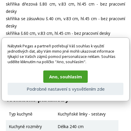
skříňka dřezová š.80 cm, v.83 cm, hl.45 cm - bez pracovní
desky
skříňka se zásuvkou š.40 cm, v.83 cm, hl.45 cm - bez pracovní
desky
skříňka š.60 cm, v.83 cm, hl.45 cm - bez pracovní desky
Nábytek Pegas a partneři potřebují Váš souhlas k využití
Zboží je dodáváno bez doplňků a dekorací (např. textilních
jednotlivých dat, aby Vám mimo jiné mohli ukazovat informace
doplňků, spotřebičů, baterie, matrací atd.), nejsou tedy v ceně.
týkající se Vašich zájmů pomocí personalizace reklam. Souhlas
Pokud není uvedeno jinak. Většinou je zboží dodáváno v
udělíte kliknutím na políčko "Ano, souhlasím".
demontovaném stavu, dle charakteru zboží. Fotografie mohou
být i ilustrační a barva produktu nemusí odpovídat skutečnosti
vlivem nastavení monitoru a převodem do el. podoby. V
Ano, souhlasím
případě nejasností kontaktujte naše klientské centrum
pegas@nabytek-pegas.cz či volejte 777244446.
Podrobné nastavení s vysvětlením zde
Technické parametry
Typ kuchyně
Kuchyňské linky - sestavy
Kuchyně rozměry
Délka 240 cm