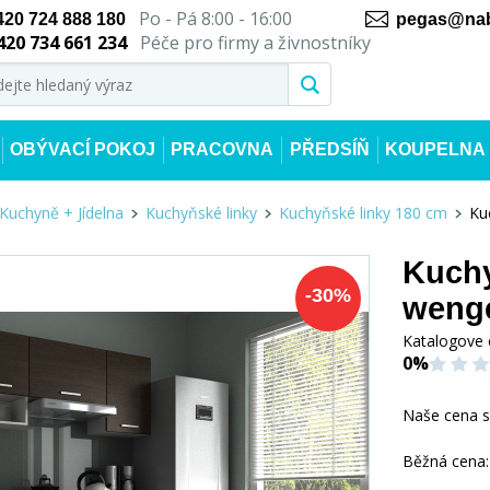
Po - Pá 8:00 - 16:00
420 724 888 180
pegas@nab
420 734 661 234
Péče pro firmy a živnostníky
OBÝVACÍ POKOJ
PRACOVNA
PŘEDSÍŇ
KOUPELNA
Kuchyně + Jídelna
Kuchyňské linky
Kuchyňské linky 180 cm
Ku
Kuchy
-
30
%
weng
Katalogove 
0%
Naše cena 
Běžná cena: