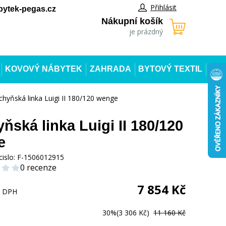
Přihlásit
ytek-pegas.cz
Nákupní košík
je prázdný
KOVOVÝ NÁBYTEK
ZAHRADA
BYTOVÝ TEXTIL
chyňská linka Luigi II 180/120 wenge
ňská linka Luigi II 180/120
e
cislo:
F-1506012915
0 recenze
7 854
Kč
s DPH
30%
(3 306 Kč)
11 160 Kč