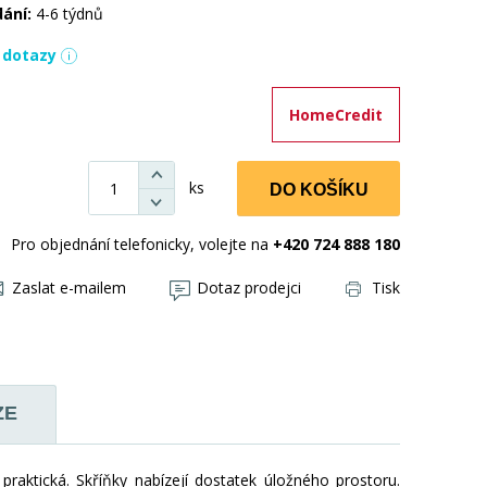
dání:
4-6 týdnů
í dotazy
HomeCredit
ks
DO KOŠÍKU
Pro objednání telefonicky, volejte na
+420 724 888 180
Zaslat e-mailem
Dotaz prodejci
Tisk
ZE
praktická. Skříňky nabízejí dostatek úložného prostoru.