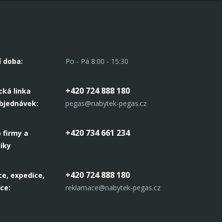
í doba:
Po - Pá 8:00 - 15:30
+420 724 888 180
cká linka
objednávek:
pegas@nabytek-pegas.cz
+420 734 661 234
 firmy a
íky
+420 724 888 180
e, expedice,
ce:
reklamace@nabytek-pegas.cz