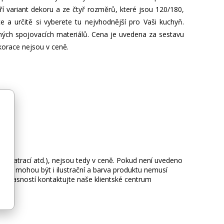
ří variant dekoru a ze čtyř rozměrů, které jsou 120/180,
 a určitě si vyberete tu nejvhodnější pro Vaši kuchyň.
ných spojovacích materiálů. Cena je uvedena za sestavu
korace nejsou v ceně.
ie, matrací atd.), nejsou tedy v ceně. Pokud není uvedeno
afie mohou být i ilustrační a barva produktu nemusí
 nejasností kontaktujte naše klientské centrum