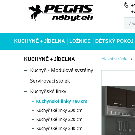
+
+
KUCHYNĚ + JÍDELNA
LOŽNICE
DĚTSKÝ POKOJ
Hlavní stránka
KUCHYNĚ + JÍDELNA
Kuchyň - Modulové systémy
Servírovací stolek
Kuchyňské linky
Kuchyňské linky 180 cm
Kuchyňské linky 200 cm
Kuchyňské linky 220 cm
Kuchyňské linky 240 cm