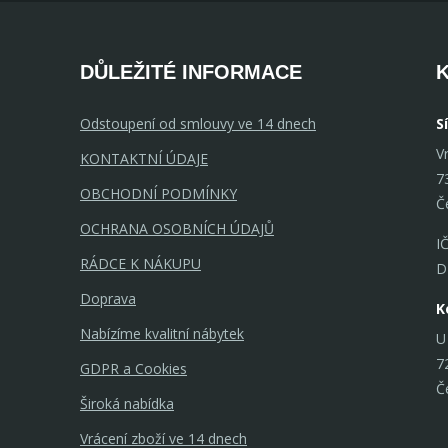
DŮLEŽITÉ INFORMACE
Odstoupení od smlouvy ve 14 dnech
S
V
KONTAKTNÍ ÚDAJE
7
OBCHODNÍ PODMÍNKY
Č
OCHRANA OSOBNÍCH ÚDAJŮ
I
RÁDCE K NÁKUPU
D
Doprava
K
Nabízíme kvalitní nábytek
U
7
GDPR a Cookies
Č
Široká nabídka
Vrácení zboží ve 14 dnech