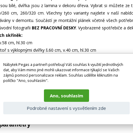
sou bílé, dvířka jsou z lamina v dekoru dřeva. Vybrat si můžete ze t
260 cm, 260/320 cm. Všechny tyto varianty najdete v naší nabídce
ávány v demontu. Součástí je montážní plánek včetně všech potřeb
vodní fotografii
BEZ PRACOVNÍ DESKY
. Vyobrazené spotřebiče a de
ch skříněk:
v.58 cm, hl.30 cm
toř s výklopnými dvířky š.60 cm, v.40 cm, hl.30 cm
v.58 cm, hl.30 cm
ch skříněk:
Nábytek Pegas a partneři potřebují Váš souhlas k využití jednotlivých
dat, aby Vám mimo jiné mohli ukazovat informace týkající se Vašich
š.80 cm, v.83 cm, hl.45 cm
zájmů pomocí personalizace reklam. Souhlas udělíte kliknutím na
kou š.40 cm, v.83 cm, hl.45 cm
políčko "Ano, souhlasím".
 bez doplňků a dekorací (např. textilních doplňků, spotřebičů, bater
Ano, souhlasím
je zboží dodáváno v demontovaném stavu, dle charakteru zboží. Fotogr
nosti vlivem nastavení monitoru a převodem do el. podoby. V případě
Podrobné nastavení s vysvětlením zde
gas.cz či volejte 777244446.
 parametry