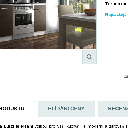
Termín do
Nejčastějš
PRODUKTU
HLÍDÁNÍ CENY
RECEN
a Luigi
je ideální volbou pro Vaši kuchyň. Je moderní a zároveň i 