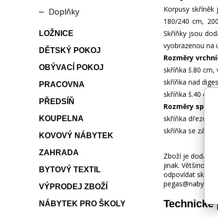
Korpusy skříněk j
Doplňky
180/240 cm, 200/
Skříňky jsou dod
LOŽNICE
vyobrazenou na ú
DĚTSKÝ POKOJ
Rozměry vrchní
OBÝVACÍ POKOJ
skříňka š.80 cm, 
skříňka nad diges
PRACOVNA
skříňka š.40 cm, 
PŘEDSÍŇ
Rozměry spodní
skříňka dřezová 
KOUPELNA
skříňka se zásuv
KOVOVÝ NÁBYTEK
ZAHRADA
Zboží je dodáváno
jinak. Většinou 
BYTOVÝ TEXTIL
odpovídat skuteč
pegas@nabytek-pe
VÝPRODEJ ZBOŽÍ
Technické
NÁBYTEK PRO ŠKOLY