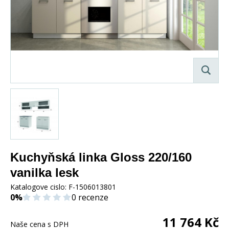
Kuchyňská linka Gloss 220/160
vanilka lesk
Katalogove cislo:
F-1506013801
0%
0 recenze
11 764
Kč
Naše cena s DPH