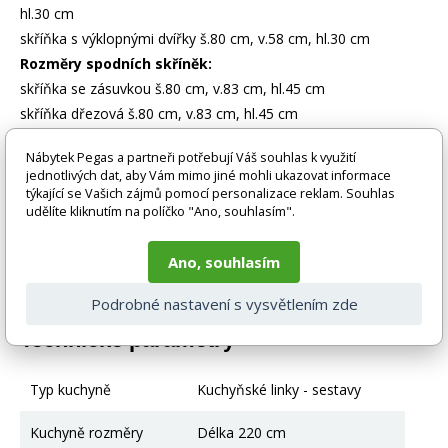
hl.30 cm
skříňka s výklopnými dvířky š.80 cm, v.58 cm, hl.30 cm
Rozměry spodních skříněk:
skříňka se zásuvkou š.80 cm, v.83 cm, hl.45 cm
skříňka dřezová š.80 cm, v.83 cm, hl.45 cm
Nábytek Pegas a partneři potřebují Váš souhlas k využití
Zboží je dodáváno bez doplňků a dekorací (např. textilních
jednotlivých dat, aby Vám mimo jiné mohli ukazovat informace
doplňků, spotřebičů, baterie, matrací atd.), nejsou tedy v ceně.
týkající se Vašich zájmů pomocí personalizace reklam. Souhlas
Pokud není uvedeno jinak. Většinou je zboží dodáváno v
udělíte kliknutím na políčko "Ano, souhlasím".
demontovaném stavu, dle charakteru zboží. Fotografie mohou
být i ilustrační a barva produktu nemusí odpovídat skutečnosti
vlivem nastavení monitoru a převodem do el. podoby. V
Ano, souhlasím
případě nejasností kontaktujte naše klientské centrum
pegas@nabytek-pegas.cz či volejte 777244446.
Podrobné nastavení s vysvětlením zde
Technické parametry
Typ kuchyně
Kuchyňské linky - sestavy
Kuchyně rozměry
Délka 220 cm