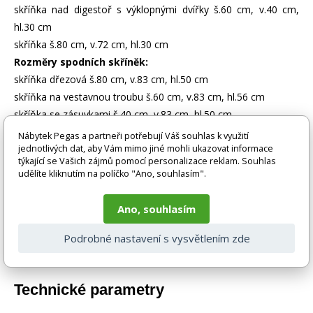
skříňka nad digestoř s výklopnými dvířky š.60 cm, v.40 cm,
hl.30 cm
skříňka š.80 cm, v.72 cm, hl.30 cm
Rozměry spodních skříněk:
skříňka dřezová š.80 cm, v.83 cm, hl.50 cm
skříňka na vestavnou troubu š.60 cm, v.83 cm, hl.56 cm
skříňka se zásuvkami š.40 cm, v.83 cm, hl.50 cm
skříňka š.40 cm, v.83 cm, hl.50 cm
Nábytek Pegas a partneři potřebují Váš souhlas k využití
jednotlivých dat, aby Vám mimo jiné mohli ukazovat informace
týkající se Vašich zájmů pomocí personalizace reklam. Souhlas
Zboží je dodáváno bez doplňků a dekorací (např. textilních
udělíte kliknutím na políčko "Ano, souhlasím".
doplňků, spotřebičů, baterie, matrací atd.), nejsou tedy v ceně.
Pokud není uvedeno jinak. Většinou je zboží dodáváno v
demontovaném stavu, dle charakteru zboží. Fotografie mohou
Ano, souhlasím
být i ilustrační a barva produktu nemusí odpovídat skutečnosti
vlivem nastavení monitoru a převodem do el. podoby. V
Podrobné nastavení s vysvětlením zde
případě nejasností kontaktujte naše klientské centrum
pegas@nabytek-pegas.cz či volejte 777244446.
Technické parametry