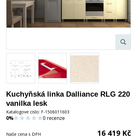
Kuchyňská linka Dalliance RLG 220
vanilka lesk
Katalogove cislo:
F-1506011603
0%
0 recenze
16 419
Kč
Naše cena s DPH