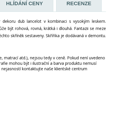
HLÍDÁNÍ CENY
RECENZE
v dekoru dub lancelot v kombinaci s vysokým leskem.
ůže být rohová, rovná, krátká i dlouhá. Fantazii se meze
 těchto skříněk sestaveny. Skříňka je dodávaná v demontu.
ie, matrací atd.), nejsou tedy v ceně. Pokud není uvedeno
afie mohou být i ilustrační a barva produktu nemusí
 nejasností kontaktujte naše klientské centrum