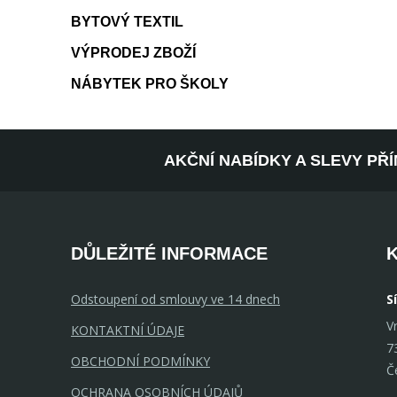
BYTOVÝ TEXTIL
VÝPRODEJ ZBOŽÍ
NÁBYTEK PRO ŠKOLY
AKČNÍ NABÍDKY A SLEVY PŘ
DŮLEŽITÉ INFORMACE
Odstoupení od smlouvy ve 14 dnech
S
V
KONTAKTNÍ ÚDAJE
7
OBCHODNÍ PODMÍNKY
Č
OCHRANA OSOBNÍCH ÚDAJŮ