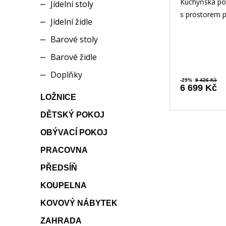
60DP210
Kuchyňská pot
Jídelní stoly
lancelot
s prostorem 
Jídelní židle
troubu 60DP-
Barové stoly
vyrobena z la
Barové židle
Doplňky
-29%
9 426 Kč
6 699 Kč
LOŽNICE
DĚTSKÝ POKOJ
OBÝVACÍ POKOJ
PRACOVNA
PŘEDSÍŇ
KOUPELNA
KOVOVÝ NÁBYTEK
ZAHRADA