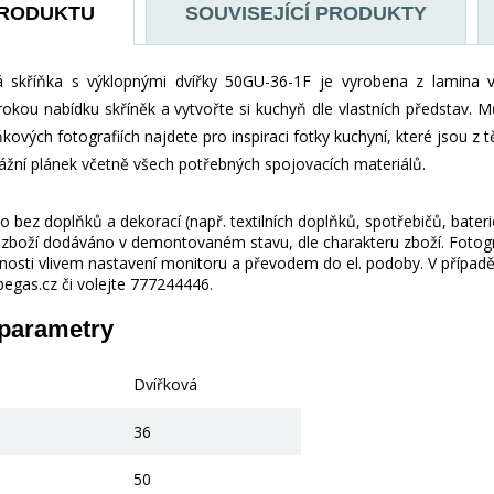
PRODUKTU
SOUVISEJÍCÍ PRODUKTY
á skříňka s výklopnými dvířky 50GU-36-1F je vyrobena z lamina 
rokou nabídku skříněk a vytvořte si kuchyň dle vlastních představ. M
kových fotografiích najdete pro inspiraci fotky kuchyní, které jsou z
ážní plánek včetně všech potřebných spojovacích materiálů.
 bez doplňků a dekorací (např. textilních doplňků, spotřebičů, bater
je zboží dodáváno v demontovaném stavu, dle charakteru zboží. Fotogr
nosti vlivem nastavení monitoru a převodem do el. podoby. V případě
gas.cz či volejte 777244446.
 parametry
Dvířková
36
50