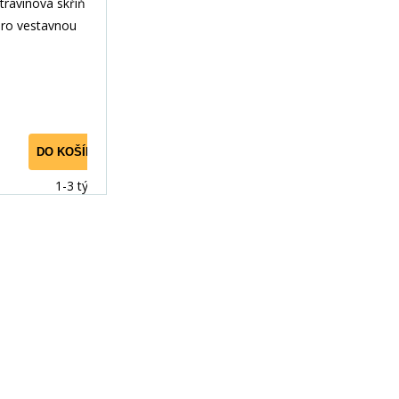
-2F, Dub
ravinová skříň
/Bílý lesk
pro vestavnou
210-2F je
mina v deko
DO KOŠÍKU
1-3 týdny