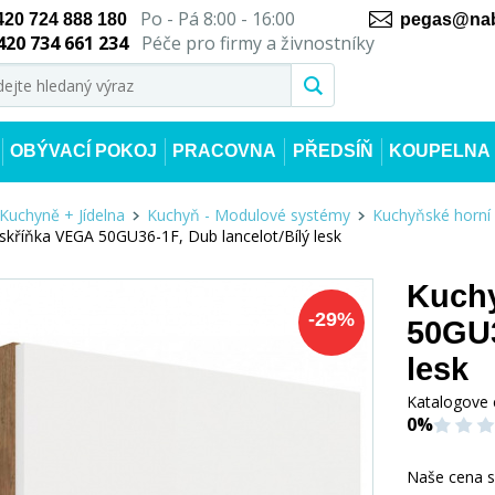
Po - Pá 8:00 - 16:00
420 724 888 180
pegas@nab
420 734 661 234
Péče pro firmy a živnostníky
OBÝVACÍ POKOJ
PRACOVNA
PŘEDSÍŇ
KOUPELNA
Kuchyně + Jídelna
Kuchyň - Modulové systémy
Kuchyňské horní 
skříňka VEGA 50GU36-1F, Dub lancelot/Bílý lesk
Kuchy
-
29
%
50GU3
lesk
Katalogove 
0%
Naše cena 