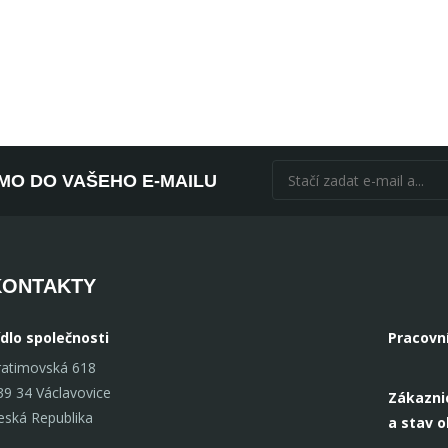
ÍMO DO VAŠEHO E-MAILU
KONTAKTY
ídlo společnosti
Pracovn
ratimovská 618
39 34 Václavovice
Zákazni
eská Republika
a stav 