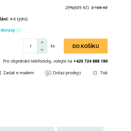
29%
(609 Kč)
2 106 Kč
dání:
4-6 týdnů
í dotazy
ks
DO KOŠÍKU
Pro objednání telefonicky, volejte na
+420 724 888 180
Zaslat e-mailem
Dotaz prodejci
Tisk