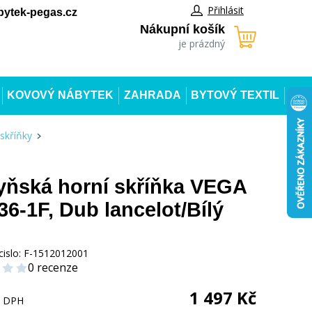
Přihlásit
ytek-pegas.cz
Nákupní košík
je prázdný
KOVOVÝ NÁBYTEK
ZAHRADA
BYTOVÝ TEXTIL
skříňky
ňská horní skříňka VEGA
6-1F, Dub lancelot/Bílý
cislo:
F-1512012001
0 recenze
1 497
Kč
s DPH