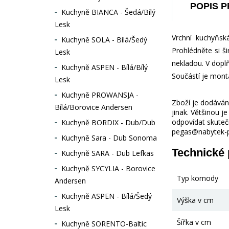
POPIS 
Kuchyně BIANCA - Šedá/Bílý
Lesk
Vrchní kuchyňsk
Kuchyně SOLA - Bílá/Šedý
Prohlédněte si ši
Lesk
nekladou. V doplň
Kuchyně ASPEN - Bílá/Bílý
Součástí je mont
Lesk
Kuchyně PROWANSJA -
Zboží je dodáváno
Bílá/Borovice Andersen
jinak. Většinou 
odpovídat skuteč
Kuchyně BORDIX - Dub/Dub
pegas@nabytek-pe
Kuchyně Sara - Dub Sonoma
Technické
Kuchyně SARA - Dub Lefkas
Kuchyně SYCYLIA - Borovice
Typ komody
Andersen
Kuchyně ASPEN - Bílá/Šedý
Výška v cm
Lesk
Šířka v cm
Kuchyně SORENTO-Baltic