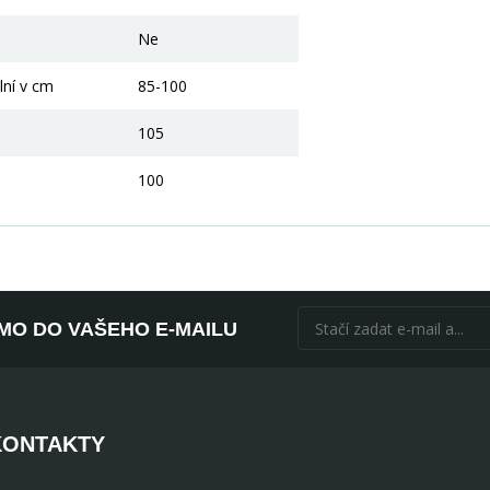
Ne
lní v cm
85-100
105
100
ÍMO DO VAŠEHO E-MAILU
KONTAKTY