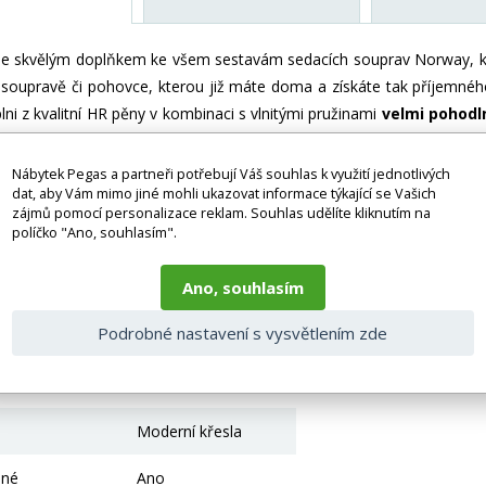
je skvělým doplňkem ke všem sestavám sedacích souprav Norway, kt
 soupravě či pohovce, kterou již máte doma a získáte tak příjemného
plni z kvalitní HR pěny v kombinaci s vlnitými pružinami
velmi pohodl
eslo je očalouněno
kvalitní
potahovou látkou a nabízíme ho v několi
pouze za křeslo.
Zobrazení barev na fotografii se může od skuteč
Nábytek Pegas a partneři potřebují Váš souhlas k využití jednotlivých
dat, aby Vám mimo jiné mohli ukazovat informace týkající se Vašich
zájmů pomocí personalizace reklam. Souhlas udělíte kliknutím na
 bez doplňků a dekorací (např. textilních doplňků, spotřebičů, bater
políčko "Ano, souhlasím".
je zboží dodáváno v demontovaném stavu, dle charakteru zboží. Fotogr
nosti vlivem nastavení monitoru a převodem do el. podoby. V případě
gas.cz či volejte 777244446.
Ano, souhlasím
 parametry
Podrobné nastavení s vysvětlením zde
látka + kov
Moderní křesla
lné
Ano