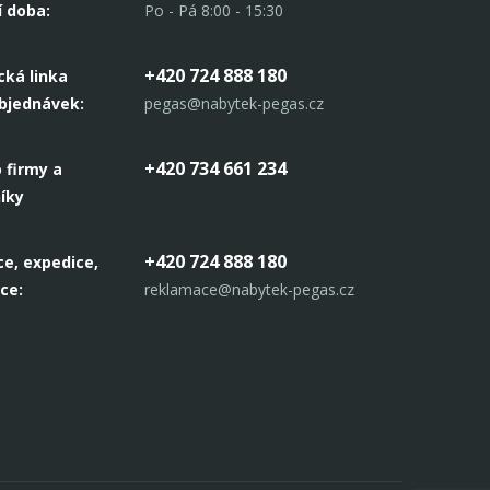
í doba:
Po - Pá 8:00 - 15:30
+420 724 888 180
cká linka
objednávek:
pegas@nabytek-pegas.cz
+420 734 661 234
 firmy a
íky
+420 724 888 180
e, expedice,
ce:
reklamace@nabytek-pegas.cz