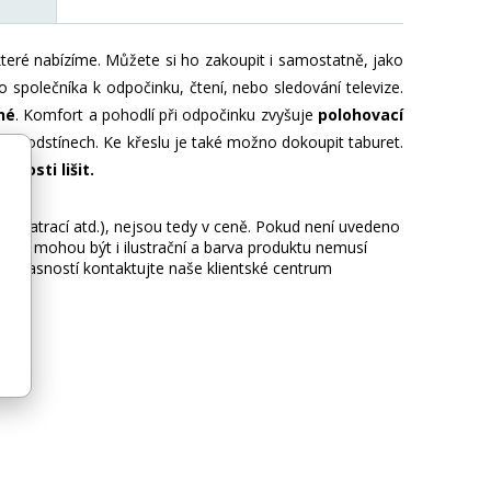
eré nabízíme. Můžete si ho zakoupit i samostatně, jako
 společníka k odpočinku, čtení, nebo sledování televize.
né
. Komfort a pohodlí při odpočinku zvyšuje
polohovací
ka odstínech. Ke křeslu je také možno dokoupit taburet.
nosti lišit.
ie, matrací atd.), nejsou tedy v ceně. Pokud není uvedeno
afie mohou být i ilustrační a barva produktu nemusí
 nejasností kontaktujte naše klientské centrum