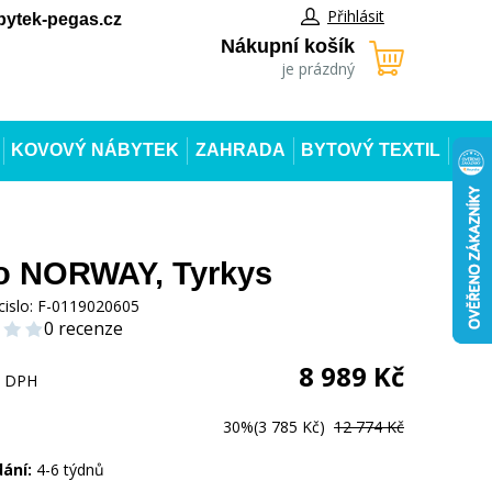
Přihlásit
ytek-pegas.cz
Nákupní košík
je prázdný
KOVOVÝ NÁBYTEK
ZAHRADA
BYTOVÝ TEXTIL
o NORWAY, Tyrkys
cislo:
F-0119020605
0 recenze
8 989
Kč
s DPH
30%
(3 785 Kč)
12 774 Kč
dání:
4-6 týdnů