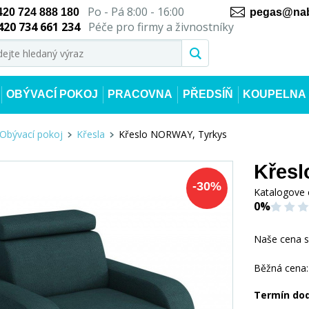
Po - Pá 8:00 - 16:00
420 724 888 180
pegas@nab
420 734 661 234
Péče pro firmy a živnostníky
OBÝVACÍ POKOJ
PRACOVNA
PŘEDSÍŇ
KOUPELNA
Obývací pokoj
Křesla
Křeslo NORWAY, Tyrkys
Křesl
-
30
%
Katalogove 
0%
Naše cena 
Běžná cena:
Termín do