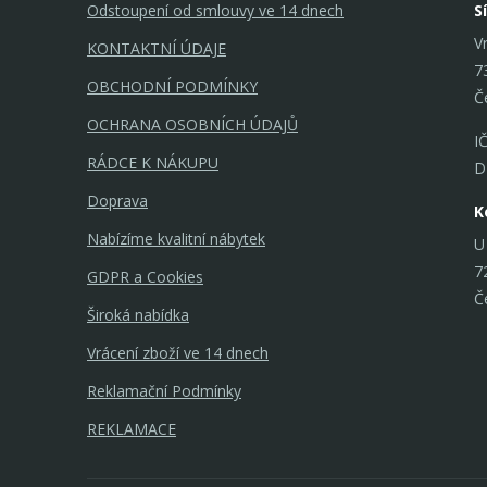
Odstoupení od smlouvy ve 14 dnech
S
V
KONTAKTNÍ ÚDAJE
7
OBCHODNÍ PODMÍNKY
Č
OCHRANA OSOBNÍCH ÚDAJŮ
I
RÁDCE K NÁKUPU
D
Doprava
K
Nabízíme kvalitní nábytek
U
7
GDPR a Cookies
Č
Široká nabídka
Vrácení zboží ve 14 dnech
Reklamační Podmínky
REKLAMACE