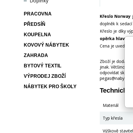
Doplňky
PRACOVNA
Křeslo Norway
doplněk k sedací
PŘEDSÍŇ
Křeslo je díky vý
KOUPELNA
opěrka hlavy.
Kř
KOVOVÝ NÁBYTEK
Cena je uvedena 
ZAHRADA
Zboží je dodáváno
BYTOVÝ TEXTIL
jinak. Většinou 
odpovídat skuteč
VÝPRODEJ ZBOŽÍ
pegas@nabytek-pe
NÁBYTEK PRO ŠKOLY
Technické
Materiál
Typ křesla
Výškově stavite