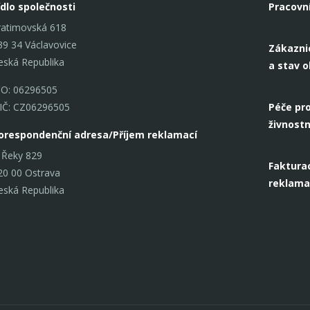
ídlo společnosti
Pracovn
ratimovská 618
39 34 Václavovice
Zákazni
eská Republika
a stav 
ČO: 06296505
IČ: CZ06296505
Péče pro
živnostn
orespondenční adresa/Příjem reklamací
 Řeky 829
Fakturac
20 00 Ostrava
reklama
eská Republika