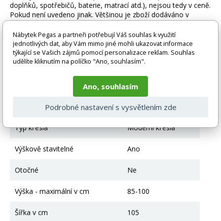
doplňků, spotřebičů, baterie, matrací atd.), nejsou tedy v ceně.
Pokud není uvedeno jinak. Většinou je zboží dodáváno v
demontovaném stavu, dle charakteru zboží. Fotografie mohou
být i ilustrační a barva produktu nemusí odpovídat skutečnosti
Nábytek Pegas a partneři potřebují Váš souhlas k využití
vlivem nastavení monitoru a převodem do el. podoby. V
jednotlivých dat, aby Vám mimo jiné mohli ukazovat informace
případě nejasností kontaktujte naše klientské centrum
týkající se Vašich zájmů pomocí personalizace reklam. Souhlas
pegas@nabytek-pegas.cz či volejte 777244446.
udělíte kliknutím na políčko "Ano, souhlasím".
Technické parametry
Ano, souhlasím
Materiál
látka + kov
Podrobné nastavení s vysvětlením zde
Typ křesla
Moderní křesla
Výškově stavitelné
Ano
Otočné
Ne
Výška - maximální v cm
85-100
Šířka v cm
105