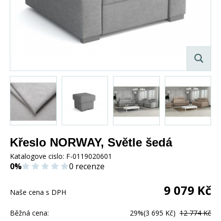
Křeslo NORWAY, Světle šedá
Katalogove cislo:
F-0119020601
0%
0 recenze
9 079
Kč
Naše cena s DPH
Běžná cena:
29%
(3 695 Kč)
12 774 Kč