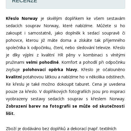
RECENZE
Křeslo Norway
je skvělým doplňkem ke všem sestavám
sedacích souprav Norway, které nabízíme. Můžete si ho
zakoupit i samostatně, jako doplněk k sedací soupravě či
pohovce, kterou již máte doma a získáte tak příjemného
společníka k odpočinku, čtení, nebo sledování televize. Křeslo
je díky výplni z kvalitní HR pěny v kombinaci s vlnitými
pružinami
velmi pohodlné
. Komfort a pohodlí při odpočinku
zvyšuje
polohovací opěrka hlavy.
Křeslo je očalouněno
kvalitní
potahovou látkou a nabízíme ho v několika odstínech.
Ke křeslu je také možno dokoupit taburet. Cena je uvedena
pouze za křeslo. V doplňkových fotografiích jsou pro inspiraci
vyobrazeny sestavy sedacích souprav s křeslem Norway.
Zobrazení barev na fotografii se může od skutečnosti
lišit.
Zboží je dodáváno bez doplňků a dekorací (např. textilních