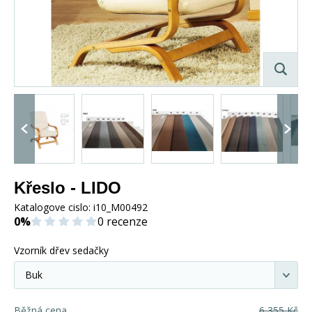
Křeslo - LIDO
Katalogove cislo:
i10_M00492
0%
0 recenze
Vzorník dřev sedačky
Běžná cena
6 355
Kč