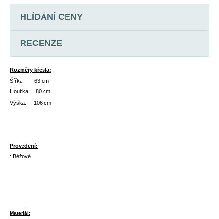
HLÍDÁNÍ CENY
RECENZE
Rozměry křesla:
Šířka: 63 cm
Houbka: 80 cm
Výška: 106 cm
Provedení:
: Béžové
Materiál: