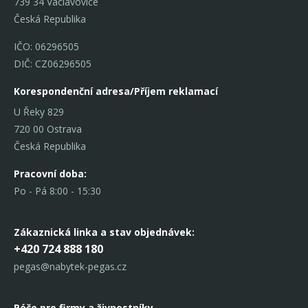
739 34 Václavovice
Česká Republika
IČO: 06296505
DIČ: CZ06296505
Korespondenční adresa/Příjem reklamací
U Řeky 829
720 00 Ostrava
Česká Republika
Pracovní doba:
Po - Pá 8:00 - 15:30
Zákaznická linka
a stav objednávek:
+420 724 888 180
pegas@nabytek-pegas.cz
Péče pro firmy a živnostníky