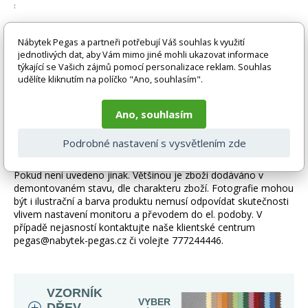
:
Montáž nábytku:
Nábytek Pegas a partneři potřebují Váš souhlas k využití
: Nábytek je dodáván v demontu. Součástí nábytku je montážní plánek včetně všech
jednotlivých dat, aby Vám mimo jiné mohli ukazovat informace
potřebných spojovacích materiálů. V případě potřeby, lze objednat montáž nábytku.
týkající se Vašich zájmů pomocí personalizace reklam. Souhlas
udělíte kliknutím na políčko "Ano, souhlasím".
Návod na údržbu:
: Nábytek otírejte textilií navlhčenou šetrným čistícím prostředkem na nábytek.
Ano, souhlasím
Podrobné nastavení s vysvětlením zde
Zboží je dodáváno bez doplňků a dekorací (např. textilních
doplňků, spotřebičů, baterie, matrací atd.), nejsou tedy v ceně.
Pokud není uvedeno jinak. Většinou je zboží dodáváno v
demontovaném stavu, dle charakteru zboží. Fotografie mohou
být i ilustrační a barva produktu nemusí odpovídat skutečnosti
vlivem nastavení monitoru a převodem do el. podoby. V
případě nejasností kontaktujte naše klientské centrum
pegas@nabytek-pegas.cz či volejte 777244446.
VZORNÍK
VYBER
DŘEV