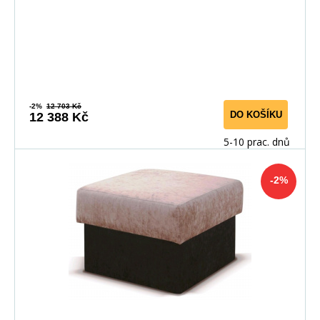
-2%
12 703 Kč
DO KOŠÍKU
12 388 Kč
5-10 prac. dnů
-2%