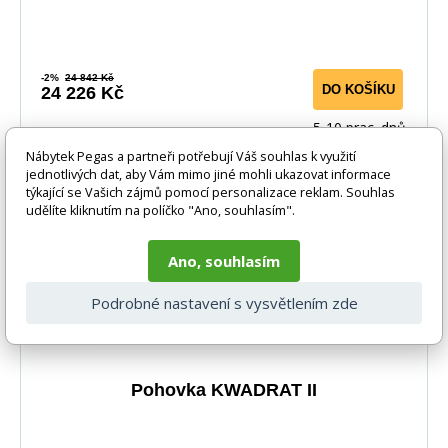
-2%
24 842 Kč
DO KOŠÍKU
24 226 Kč
5-10 prac. dnů
Nábytek Pegas a partneři potřebují Váš souhlas k využití
jednotlivých dat, aby Vám mimo jiné mohli ukazovat informace
-2%
týkající se Vašich zájmů pomocí personalizace reklam. Souhlas
udělíte kliknutím na políčko "Ano, souhlasím".
Ano, souhlasím
Podrobné nastavení s vysvětlením zde
Pohovka KWADRAT II