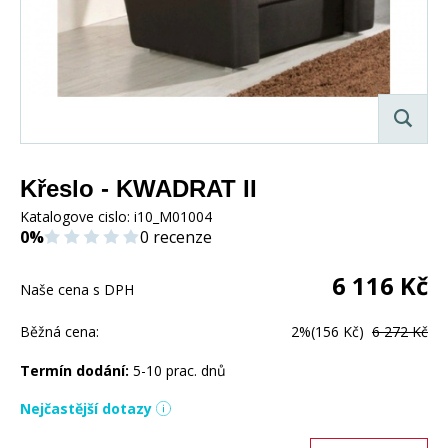
Křeslo - KWADRAT II
Katalogove cislo:
i10_M01004
0%
0 recenze
6 116
Kč
Naše cena s DPH
Běžná cena:
2%
(156 Kč)
6 272 Kč
Termín dodání:
5-10 prac. dnů
Nejčastější dotazy