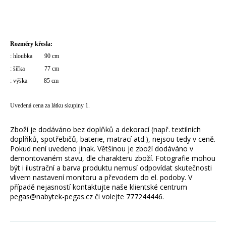
Rozměry křesla:
: hloubka 90 cm
: šířka 77 cm
: výška 85 cm
Uvedená cena za látku skupiny 1.
Zboží je dodáváno bez doplňků a dekorací (např. textilních
doplňků, spotřebičů, baterie, matrací atd.), nejsou tedy v ceně.
Pokud není uvedeno jinak. Většinou je zboží dodáváno v
demontovaném stavu, dle charakteru zboží. Fotografie mohou
být i ilustrační a barva produktu nemusí odpovídat skutečnosti
vlivem nastavení monitoru a převodem do el. podoby. V
případě nejasností kontaktujte naše klientské centrum
pegas@nabytek-pegas.cz či volejte 777244446.