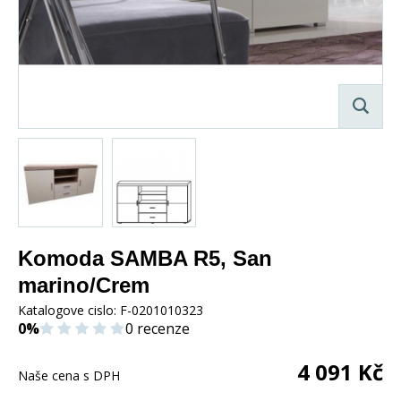
Komoda SAMBA R5, San
marino/Crem
Katalogove cislo:
F-0201010323
0%
0 recenze
4 091
Kč
Naše cena s DPH