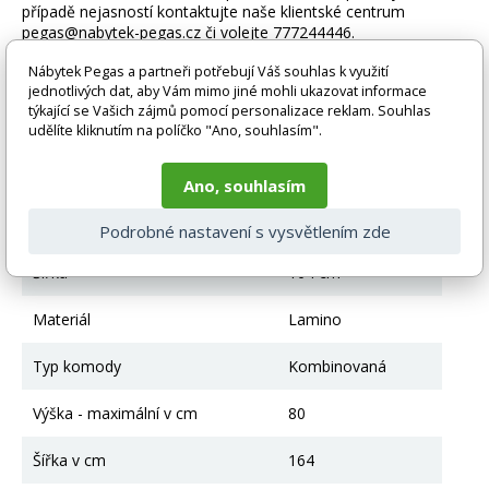
případě nejasností kontaktujte naše klientské centrum
pegas@nabytek-pegas.cz či volejte 777244446.
Nábytek Pegas a partneři potřebují Váš souhlas k využití
Technické parametry
jednotlivých dat, aby Vám mimo jiné mohli ukazovat informace
týkající se Vašich zájmů pomocí personalizace reklam. Souhlas
Výška
80 cm
udělíte kliknutím na políčko "Ano, souhlasím".
Hloubka
45 cm
Ano, souhlasím
Materiál
Lamino
Podrobné nastavení s vysvětlením zde
Šířka
164 cm
Materiál
Lamino
Typ komody
Kombinovaná
Výška - maximální v cm
80
Šířka v cm
164