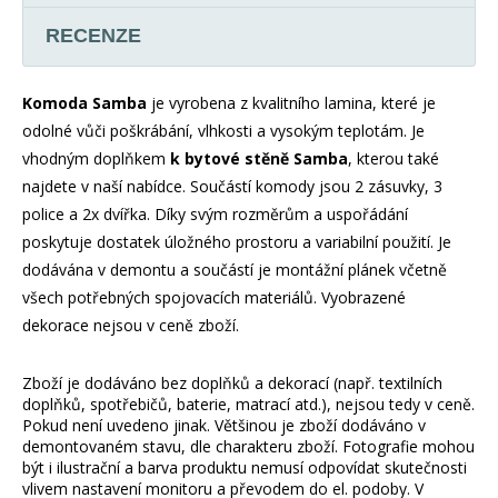
RECENZE
Komoda Samba
je vyrobena z kvalitního lamina, které je
odolné vůči poškrábání, vlhkosti a vysokým teplotám. Je
vhodným doplňkem
k bytové stěně Samba
, kterou také
najdete v naší nabídce. Součástí komody jsou 2 zásuvky, 3
police a 2x dvířka. Díky svým rozměrům a uspořádání
poskytuje dostatek úložného prostoru a variabilní použití. Je
dodávána v demontu a součástí je montážní plánek včetně
všech potřebných spojovacích materiálů. Vyobrazené
dekorace nejsou v ceně zboží.
Zboží je dodáváno bez doplňků a dekorací (např. textilních
doplňků, spotřebičů, baterie, matrací atd.), nejsou tedy v ceně.
Pokud není uvedeno jinak. Většinou je zboží dodáváno v
demontovaném stavu, dle charakteru zboží. Fotografie mohou
být i ilustrační a barva produktu nemusí odpovídat skutečnosti
vlivem nastavení monitoru a převodem do el. podoby. V