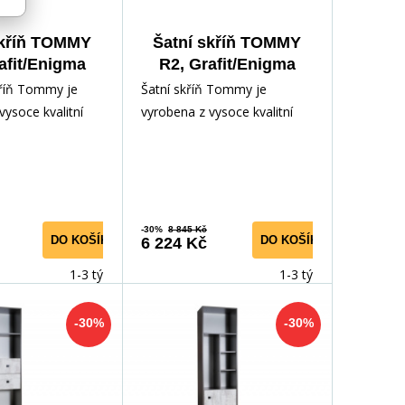
skříň TOMMY
Šatní skříň TOMMY
afit/Enigma
R2, Grafit/Enigma
kříň Tommy je
Šatní skříň Tommy je
vysoce kvalitní
vyrobena z vysoce kvalitní
dřevotřísky,
laminované dřevotřísky,
 poškrábání, v
odolné vůči poškrábání, vlhk
-30%
8 845 Kč
DO KOŠÍKU
DO KOŠÍKU
6 224 Kč
1-3 týdny
1-3 týdny
-30%
-30%