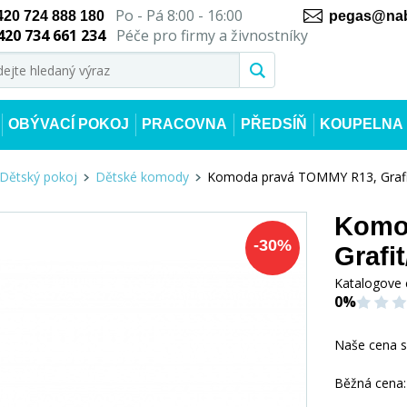
Po - Pá 8:00 - 16:00
420 724 888 180
pegas@nab
420 734 661 234
Péče pro firmy a živnostníky
OBÝVACÍ POKOJ
PRACOVNA
PŘEDSÍŇ
KOUPELNA
Dětský pokoj
Dětské komody
Komoda pravá TOMMY R13, Grafi
Komo
-
30
%
Grafi
Katalogove 
0%
Naše cena 
Běžná cena: