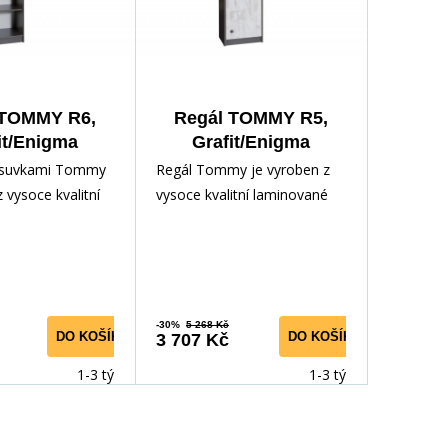
 TOMMY R6,
Regál TOMMY R5,
it/Enigma
Grafit/Enigma
ásuvkami Tommy
Regál Tommy je vyroben z
 vysoce kvalitní
vysoce kvalitní laminované
dřevotřísky,
dřevotřísky, odolné vůči
 poškrábání
poškrábání, vlhkosti a
-30%
5 268 Kč
DO KOŠÍKU
DO KOŠÍKU
3 707 Kč
1-3 týdny
1-3 týdny