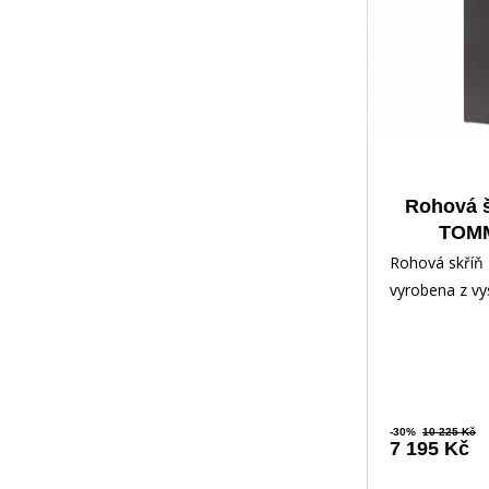
Rohová š
TOMM
Grafit
Rohová skříň
vyrobena z vys
laminované dř
odolné vůči p
-30%
10 225 Kč
7 195 Kč