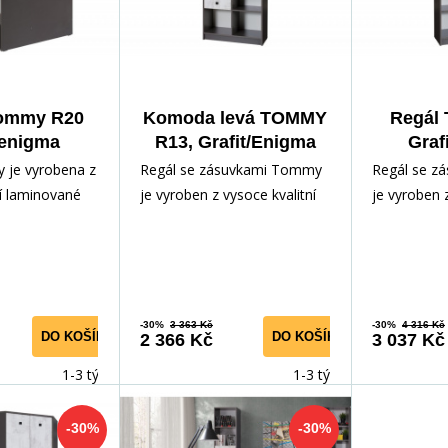
Tommy R20
Komoda levá TOMMY
Regál
/enigma
R13, Grafit/Enigma
Graf
 je vyrobena z
Regál se zásuvkami Tommy
Regál se z
ní laminované
je vyroben z vysoce kvalitní
je vyroben z
dolné vůči
laminované dřevotřísky,
laminované 
hkosti
odolné vůči poškrábání
odolné vůči
-30%
3 363 Kč
-30%
4 316 Kč
DO KOŠÍKU
DO KOŠÍKU
2 366 Kč
3 037 Kč
1-3 týdny
1-3 týdny
-30%
-30%