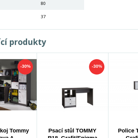
80
37
ící produkty
-30%
-30%
okoj Tommy
Psací stůl TOMMY
Police