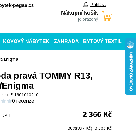
Přihlásit
ytek-pegas.cz
Nákupní košík
je prázdný
KOVOVÝ NÁBYTEK
ZAHRADA
BYTOVÝ TEXTIL
t/Enigma
da pravá TOMMY R13,
t/Enigma
cislo:
F-1901010210
0 recenze
2 366
Kč
s DPH
30%
(997 Kč)
3 363 Kč