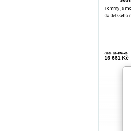
sest
Tommy je mod
do dětského 
studentského 
ho také využít
-30%
23 676 Kč
16 661 Kč