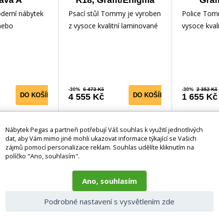
ava A
R18, Grafit/Enigma
Graf
erní nábytek
Psací stůl Tommy je vyroben
Police Tom
nebo
z vysoce kvalitní laminované
vysoce kval
pokoje, ale lze
dřevotřísky, odolné vůči
dřevotřísky
 jako kancelářs
poškrábání, vlhkos
poškrábání,
-30%
6 473 Kč
-30%
2 352 Kč
DO KOŠÍKU
DO KOŠÍKU
4 555 Kč
1 655 Kč
1-3 týdny
1-3 týdny
Nábytek Pegas a partneři potřebují Váš souhlas k využití jednotlivých
dat, aby Vám mimo jiné mohli ukazovat informace týkající se Vašich
-30%
-30%
zájmů pomocí personalizace reklam. Souhlas udělíte kliknutím na
políčko "Ano, souhlasím".
Ano, souhlasím
Podrobné nastavení s vysvětlením zde