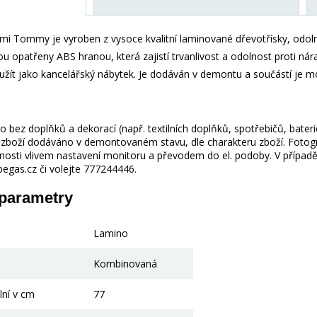
mi Tommy je vyroben z vysoce kvalitní laminované dřevotřísky, odoln
u opatřeny ABS hranou, která zajistí trvanlivost a odolnost proti ná
oužít jako kancelářský nábytek. Je dodáván v demontu a součástí je 
 bez doplňků a dekorací (např. textilních doplňků, spotřebičů, bater
je zboží dodáváno v demontovaném stavu, dle charakteru zboží. Fotogr
nosti vlivem nastavení monitoru a převodem do el. podoby. V případě
gas.cz či volejte 777244446.
 parametry
Lamino
Kombinovaná
lní v cm
77