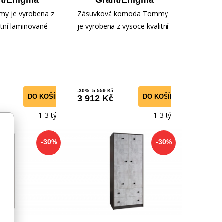
it/Enigma
Grafit/Enigma
my je vyrobena z
Zásuvková komoda Tommy
itní laminované
je vyrobena z vysoce kvalitní
, odolné vůči
laminované dřevotřísky,
 vlhkosti
odolné vůči poškrábání,
-30%
5 559 Kč
DO KOŠÍKU
DO KOŠÍKU
3 912 Kč
1-3 týdny
1-3 týdny
-30%
-30%