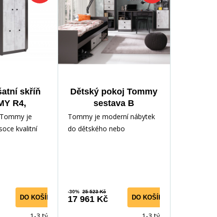
atní skříň
Dětský pokoj Tommy
Y R4,
sestava B
/Enigma
 Tommy je
Tommy je moderní nábytek
oce kvalitní
do dětského nebo
evotřísky,
studentského pokoje, ale lze
oškrábání, vlh
ho také využít jako kancelářs
-30%
25 523 Kč
DO KOŠÍKU
DO KOŠÍKU
17 961 Kč
1-3 týdny
1-3 týdny