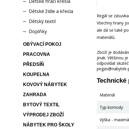
Dětské hrací křesla
Dětské židle a křesla
Regál se zásuvka
Dětský textil
Všechny hrany jso
ale dá se také p
Doplňky
materiálů.
OBÝVACÍ POKOJ
Zboží je dodáváno
PRACOVNA
jinak. Většinou 
odpovídat skuteč
PŘEDSÍŇ
pegas@nabytek-pe
KOUPELNA
Technické
KOVOVÝ NÁBYTEK
ZAHRADA
Materiál
BYTOVÝ TEXTIL
Typ komody
VÝPRODEJ ZBOŽÍ
Výška - maximá
NÁBYTEK PRO ŠKOLY