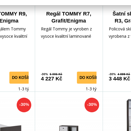
TOMMY R9,
Regál TOMMY R7,
Šatní 
/Enigma
Grafit/Enigma
R3, Gr
gálem Tommy
Regál Tommy je vyroben z
Policová s
vysoce kvalitní
vysoce kvalitní laminované
vyrobena z 
evotřísky,
dřevotřísky, odolné vůči
laminované 
oškrábání,
poškrábání, vlhkosti a
odolné vůči
-30%
6 006 Kč
-30%
4 899 Kč
DO KOŠÍKU
DO KOŠÍKU
4 227 Kč
3 448 Kč
1-3 týdny
1-3 týdny
-30%
-30%