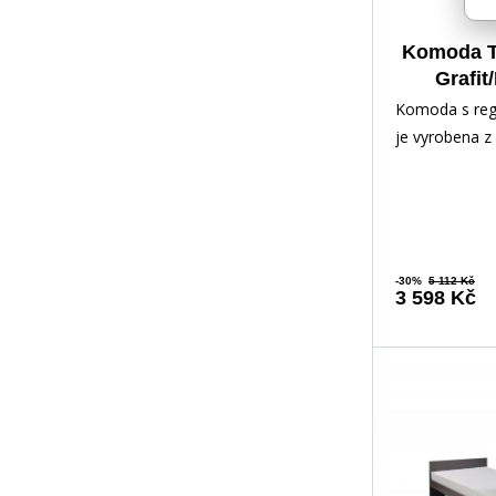
Komoda 
Grafit
Komoda s re
je vyrobena z 
laminované dř
odolné vůči p
-30%
5 112 Kč
3 598 Kč