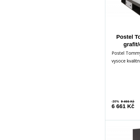
Postel 
grafit
Postel Tommy
vysoce kvalit
dřevotřísky, o
poškrábání, vl
-30%
9 466 Kč
6 661 Kč