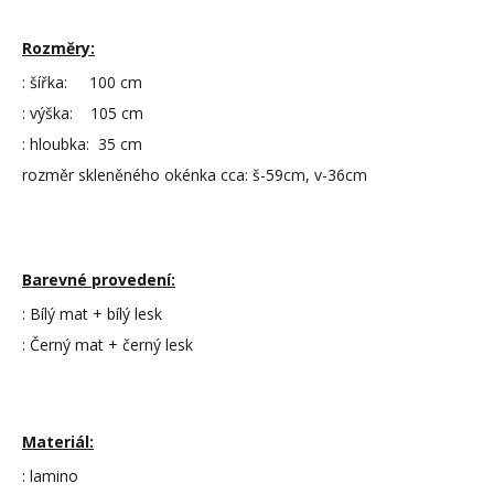
Rozměry:
: šířka: 100 cm
: výška: 105 cm
: hloubka: 35 cm
rozměr skleněného okénka cca: š-59cm, v-36cm
Barevné provedení:
: Bílý mat + bílý lesk
: Černý mat + černý lesk
Materiál:
: lamino