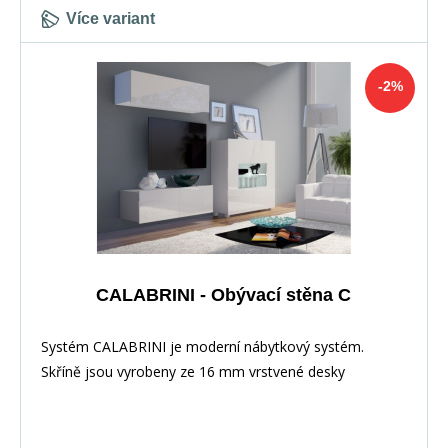
vytvořit si tak vlastní sestavu hodící se do
Více variant
vašeho&nbsp;interiéru. TV komodu&nbsp;si můžete buď
pověsit nebo nachat stát na podlaze.
-2%
CALABRINI - Obývací stěna C
Systém CALABRINI je moderní nábytkový systém.
Skříně jsou vyrobeny ze 16 mm vrstvené desky
a&nbsp;dvířka jsou ve vysokém lesku. Hrany jsou
5-10 prac. dnů
odolnější vůči každodennímu používání&nbsp;díky
použití PVC dýhy.&nbsp;Stěna je vhodná&nbsp;pro