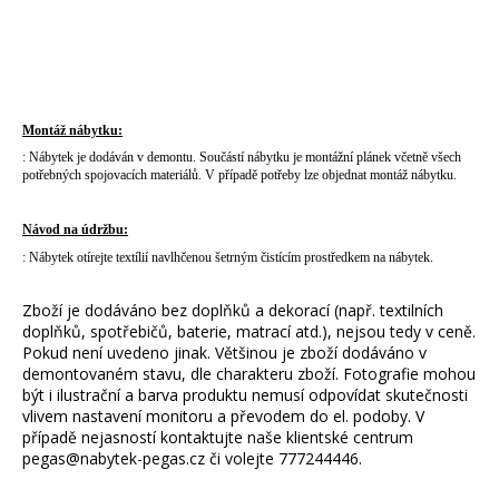
Montáž nábytku:
: Nábytek je dodáván v demontu. Součástí nábytku je montážní plánek včetně všech
potřebných spojovacích materiálů. V případě potřeby lze objednat montáž nábytku.
Návod na údržbu:
: Nábytek otírejte textílií navlhčenou šetrným čistícím prostředkem na nábytek.
Zboží je dodáváno bez doplňků a dekorací (např. textilních
doplňků, spotřebičů, baterie, matrací atd.), nejsou tedy v ceně.
Pokud není uvedeno jinak. Většinou je zboží dodáváno v
demontovaném stavu, dle charakteru zboží. Fotografie mohou
být i ilustrační a barva produktu nemusí odpovídat skutečnosti
vlivem nastavení monitoru a převodem do el. podoby. V
případě nejasností kontaktujte naše klientské centrum
pegas@nabytek-pegas.cz či volejte 777244446.