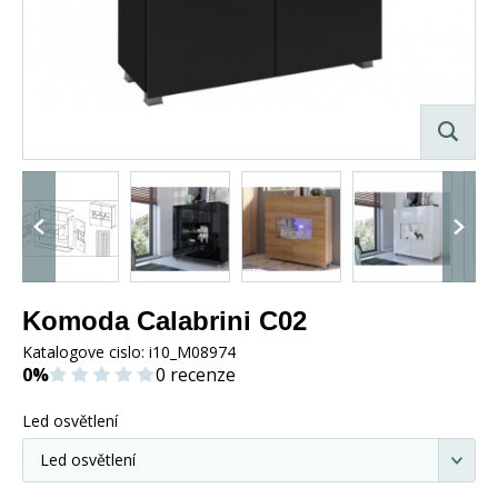
Komoda Calabrini C02
Katalogove cislo:
i10_M08974
0%
0 recenze
Led osvětlení