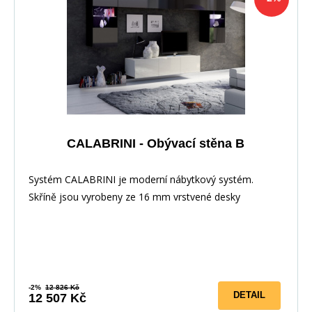
CALABRINI - Obývací stěna B
Systém CALABRINI je moderní nábytkový systém.
Skříně jsou vyrobeny ze 16 mm vrstvené desky
a&nbsp;dvířka jsou ve vysokém lesku. Hrany jsou
odolnější vůči každodennímu používání&nbsp;díky
použití PVC dýhy.&nbsp;Stěna je vhodná&nbsp;pro
všechny moderní a minimalistické interiéry. Eleganci také
dodává možnost LED osvětlení, které není
-2%
12 826 Kč
DETAIL
12 507 Kč
zahrnuto&nbsp;v ceně. Lze zakoupit také jednotlivě a