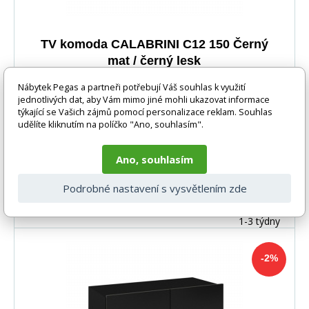
TV komoda CALABRINI C12 150 Černý
mat / černý lesk
Systém CALABRINI je moderní nábytkový systém.
Nábytek Pegas a partneři potřebují Váš souhlas k využití
Skříně jsou vyrobeny ze 16 mm vrstvené desky a dvířka
jednotlivých dat, aby Vám mimo jiné mohli ukazovat informace
týkající se Vašich zájmů pomocí personalizace reklam. Souhlas
jsou ve vysokém lesku. Hrany jsou odolnější vůči
udělíte kliknutím na políčko "Ano, souhlasím".
5-10 prac. dnů
každodennímu používání díky použití PVC dýhy. Stěna je
vhodná pro všechny moderní a minimalistické interiéry.
Ano, souhlasím
Eleganci také dodává možnost LED osvětlení, které není
zahrnuto v ceně. Lze zakoupit také jednotlivě a vytvořit
Podrobné nastavení s vysvětlením zde
-2%
2 417 Kč
DO KOŠÍKU
2 357 Kč
si tak vlastní sestavu hodící se do vašeho interiéru. TV
komodu si můžete buď pověsit nebo nachat stát na
1-3 týdny
podlaze.
-2%