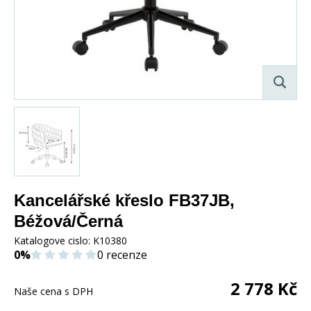
Kancelářské křeslo FB37JB,
Béžová/Černá
Katalogove cislo:
K10380
0%
0 recenze
2 778
Kč
Naše cena s DPH