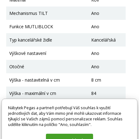
Mechanismus TILT
Ano
Funkce MUTLIBLOCK
Ano
Typ kancelářské židle
Kancelářská
Výškové nastavení
Ano
Otočné
Ano
Výška - nastavitelná v cm
8 cm
Výška - maximální v cm
84
Výška sedu - minimální v cm
46
Nábytek Pegas a partneři potřebují Váš souhlas k využití
jednotlivých dat, aby Vám mimo jiné mohli ukazovat informace
týkající se Vašich zájmů pomocí personalizace reklam. Souhlas
Výška sedu - nastavitelná v cm
46-54 cm
udělíte kliknutím na políčko "Ano, souhlasím".
Šířka v cm
58