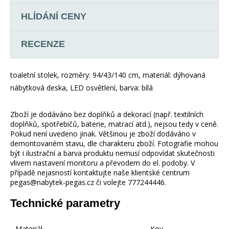
HLÍDÁNÍ CENY
RECENZE
toaletní stolek, rozměry: 94/43/140 cm, materiál: dýhovaná
nábytková deska, LED osvětlení, barva: bílá
Zboží je dodáváno bez doplňků a dekorací (např. textilních
doplňků, spotřebičů, baterie, matrací atd.), nejsou tedy v ceně.
Pokud není uvedeno jinak. Většinou je zboží dodáváno v
demontovaném stavu, dle charakteru zboží. Fotografie mohou
být i ilustrační a barva produktu nemusí odpovídat skutečnosti
vlivem nastavení monitoru a převodem do el. podoby. V
případě nejasností kontaktujte naše klientské centrum
pegas@nabytek-pegas.cz či volejte 777244446.
Technické parametry
Materiál
Kov