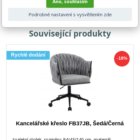
Ano, souhlasím
Hloubka v cm
46
Podrobné nastavení s vysvětlením zde
Související produkty
Rychlé dodání
-18%
Kancelářské křeslo FB37JB, Šedá/Černá
toaletní stolek, rozměry: 94/43/140 cm, materiál: