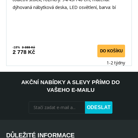
dýhovaná nábytková deska, LED osvětlení, barva: bí
-18%
3 388 Kč
DO KOŠÍKU
2 778 Kč
1-2 týdny
AKČNÍ NABÍDKY A SLEVY PŘÍMO DO
VAŠEHO E-MAILU
ODESLAT
DŮLEŽITÉ INFORMACE