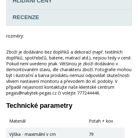
HLÍDÁNÍ CENY
RECENZE
rozměry:
Zboží je dodáváno bez doplňků a dekorací (např. textilních
doplňků, spotřebičů, baterie, matrací atd.), nejsou tedy v ceně.
Pokud není uvedeno jinak. Většinou je zboží dodáváno v
demontovaném stavu, dle charakteru zboží. Fotografie mohou
být i ilustrační a barva produktu nemusí odpovídat skutečnosti
vlivem nastavení monitoru a převodem do el. podoby. V
případě nejasností kontaktujte naše klientské centrum
pegas@nabytek-pegas.cz či volejte 777244446.
Technické parametry
Materiál
Potah + kov
Výška - maximální v cm
79