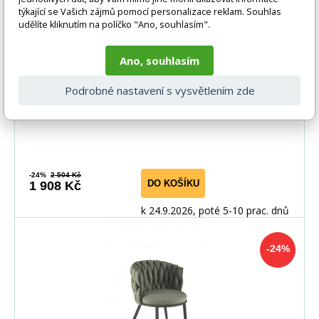
týkající se Vašich zájmů pomocí personalizace reklam. Souhlas
udělíte kliknutím na políčko "Ano, souhlasím".
Jídelní židle K516, Šedá/Černá
Ano, souhlasím
rozměry:
Podrobné nastavení s vysvětlením zde
-24%
2 504 Kč
DO KOŠÍKU
1 908 Kč
k 24.9.2026, poté 5-10 prac. dnů
-24%