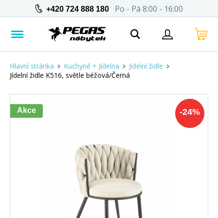
Po - Pá 8:00 - 16:00
+420 724 888 180
Hlavní stránka
Kuchyně + Jídelna
Jídelní židle
Jídelní židle K516, světle béžová/Černá
Akce
-
24
%