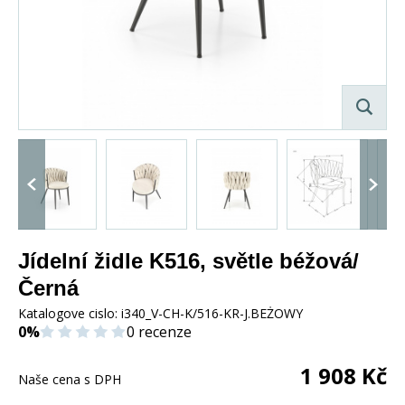
Jídelní židle K516, světle béžová/
Černá
Katalogove cislo:
i340_V-CH-K/516-KR-J.BEŻOWY
0%
0 recenze
1 908
Kč
Naše cena s DPH