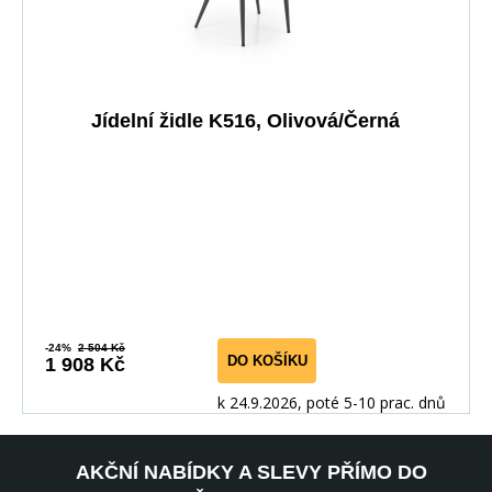
Jídelní židle K516, Olivová/Černá
-24%
2 504 Kč
DO KOŠÍKU
1 908 Kč
k 24.9.2026, poté 5-10 prac. dnů
AKČNÍ NABÍDKY A SLEVY PŘÍMO DO