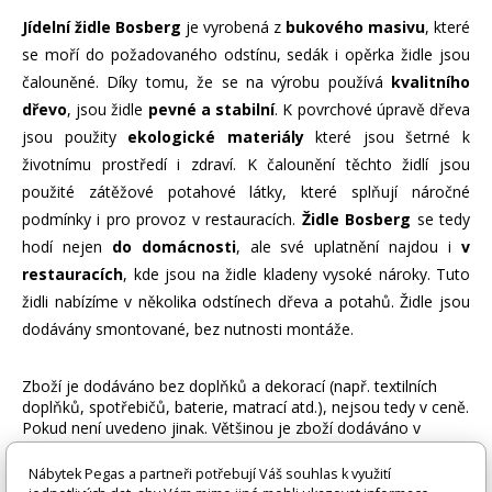
Jídelní židle Bosberg
je vyrobená z
bukového masivu
, které
se moří do požadovaného odstínu, sedák i opěrka židle jsou
čalouněné. Díky tomu, že se na výrobu používá
kvalitního
dřevo
, jsou židle
pevné a stabilní
. K povrchové úpravě dřeva
jsou použity
ekologické materiály
které jsou šetrné k
životnímu prostředí i zdraví. K čalounění těchto židlí jsou
použité zátěžové potahové látky, které splňují náročné
podmínky i pro provoz v restauracích.
Židle Bosberg
se tedy
hodí nejen
do domácnosti
, ale své uplatnění najdou i
v
restauracích
, kde jsou na židle kladeny vysoké nároky. Tuto
židli nabízíme v několika odstínech dřeva a potahů. Židle jsou
dodávány smontované, bez nutnosti montáže.
Zboží je dodáváno bez doplňků a dekorací (např. textilních
doplňků, spotřebičů, baterie, matrací atd.), nejsou tedy v ceně.
Pokud není uvedeno jinak. Většinou je zboží dodáváno v
demontovaném stavu, dle charakteru zboží. Fotografie mohou
být i ilustrační a barva produktu nemusí odpovídat skutečnosti
Nábytek Pegas a partneři potřebují Váš souhlas k využití
vlivem nastavení monitoru a převodem do el. podoby. V