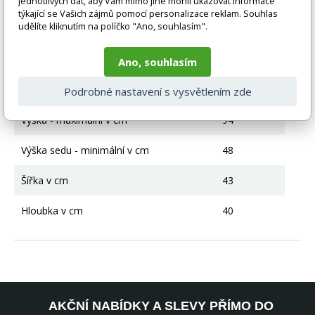
jednotlivých dat, aby Vám mimo jiné mohli ukazovat informace
případě nejasností kontaktujte naše klientské centrum
týkající se Vašich zájmů pomocí personalizace reklam. Souhlas
pegas@nabytek-pegas.cz či volejte 777244446.
udělíte kliknutím na políčko "Ano, souhlasím".
Technické parametry
Ano, souhlasím
Materiál
Lamino
Podrobné nastavení s vysvětlením zde
Výška - maximální v cm
94
Výška sedu - minimální v cm
48
Šířka v cm
43
Hloubka v cm
40
AKČNÍ NABÍDKY A SLEVY PŘÍMO DO