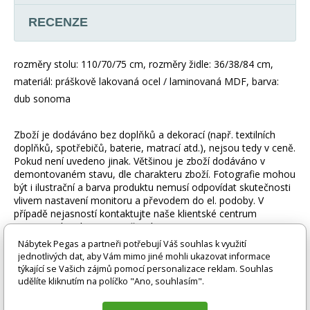
RECENZE
rozměry stolu: 110/70/75 cm, rozměry židle: 36/38/84 cm,
materiál: práškově lakovaná ocel / laminovaná MDF, barva:
dub sonoma
Zboží je dodáváno bez doplňků a dekorací (např. textilních
doplňků, spotřebičů, baterie, matrací atd.), nejsou tedy v ceně.
Pokud není uvedeno jinak. Většinou je zboží dodáváno v
demontovaném stavu, dle charakteru zboží. Fotografie mohou
být i ilustrační a barva produktu nemusí odpovídat skutečnosti
vlivem nastavení monitoru a převodem do el. podoby. V
případě nejasností kontaktujte naše klientské centrum
pegas@nabytek-pegas.cz či volejte 777244446.
Nábytek Pegas a partneři potřebují Váš souhlas k využití
Technické parametry
jednotlivých dat, aby Vám mimo jiné mohli ukazovat informace
týkající se Vašich zájmů pomocí personalizace reklam. Souhlas
udělíte kliknutím na políčko "Ano, souhlasím".
Materiál
Ocel + mdf