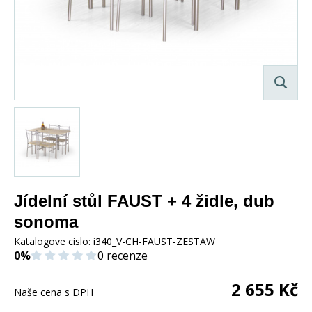
Jídelní stůl FAUST + 4 židle, dub
sonoma
Katalogove cislo:
i340_V-CH-FAUST-ZESTAW
0%
0 recenze
2 655
Kč
Naše cena s DPH