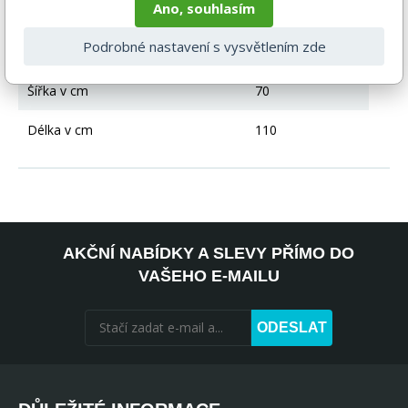
Ano, souhlasím
Rozkládací
Ne
Podrobné nastavení s vysvětlením zde
Výška - maximální v cm
75
Šířka v cm
70
Délka v cm
110
AKČNÍ NABÍDKY A SLEVY PŘÍMO DO
VAŠEHO E-MAILU
ODESLAT