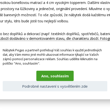
sokou bonellovou matrací a 4 cm vysokým topperem. Dalšími vlastnostm
prostory na lůžkoviny a jedinečné, originální provedení. Mluvíme o v
dě barevných možností. To vše způsobí, že nábytek dodá každému inte
stylu, Idris bude jistě tou nejlepší volbou.
 bez doplňků a dekorací (např. textilních doplňků, spotřebičů, bater
je zboží dodáváno v demontovaném stavu, dle charakteru zboží. Fotogr
nosti vlivem nastavení monitoru a převodem do el. podoby. V případě
gas.cz či volejte 777244446.
Nábytek Pegas a partneři potřebují Váš souhlas k využití jednotlivých
dat, aby Vám mimo jiné mohli ukazovat informace týkající se Vašich
zájmů pomocí personalizace reklam. Souhlas udělíte kliknutím na
políčko "Ano, souhlasím".
Ano, souhlasím
Podrobné nastavení s vysvětlením zde