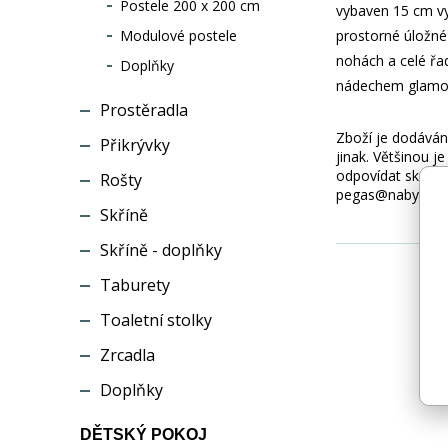
Postele 200 x 200 cm
vybaven 15 cm vy
Modulové postele
prostorné úložné 
nohách a celé řa
Doplňky
nádechem glamour 
Prostěradla
Zboží je dodáváno
Přikrývky
jinak. Většinou 
odpovídat skuteč
Rošty
pegas@nabytek-pe
Skříně
Skříně - doplňky
Taburety
Toaletní stolky
Zrcadla
Doplňky
DĚTSKÝ POKOJ