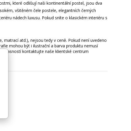
i, které odlišují naši kontinentální postel, jsou dva
ysokém, všitěném čele postele, elegantních černých
riéru nádech luxusu. Pokud sníte o klasickém interiéru s
ie, matrací atd.), nejsou tedy v ceně. Pokud není uvedeno
afie mohou být i ilustrační a barva produktu nemusí
 nejasností kontaktujte naše klientské centrum