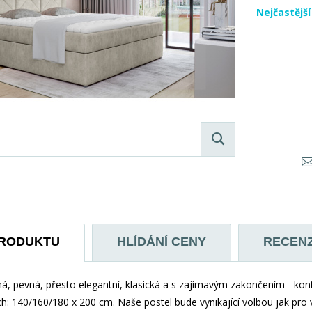
Nejčastějš
PRODUKTU
HLÍDÁNÍ CENY
RECEN
há, pevná, přesto elegantní, klasická a s zajímavým zakončením - kont
h: 140/160/180 x 200 cm. Naše postel bude vynikající volbou jak pro vě