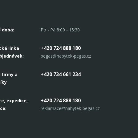
í doba:
Po - Pá 8:00 - 15:30
+420 724 888 180
cká linka
objednávek:
pegas@nabytek-pegas.cz
+420 734 661 234
 firmy a
íky
+420 724 888 180
e, expedice,
ce:
reklamace@nabytek-pegas.cz