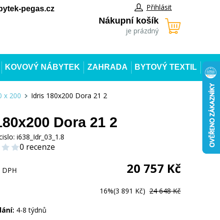
Přihlásit
ytek-pegas.cz
Nákupní košík
je prázdný
KOVOVÝ NÁBYTEK
ZAHRADA
BYTOVÝ TEXTIL
 x 200
Idris 180x200 Dora 21 2
 180x200 Dora 21 2
cislo:
i638_Idr_03_1.8
0 recenze
20 757
Kč
s DPH
16%
(3 891 Kč)
24 648 Kč
dání:
4-8 týdnů