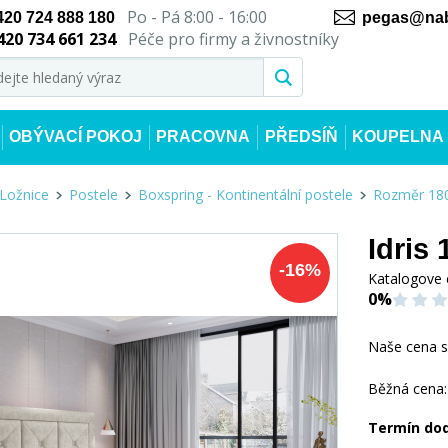
Po - Pá 8:00 - 16:00
420 724 888 180
pegas@nab
420 734 661 234
Péče pro firmy a živnostníky
OBÝVACÍ POKOJ
PRACOVNA
PŘEDSÍŇ
KOUPELNA
Ložnice
Postele
Boxspring - Kontinentální postele
Rozměr 180
Idris
-
16
%
Katalogove 
0%
Naše cena 
Běžná cena:
Termín do