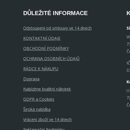
DŮLEŽITÉ INFORMACE
Odstoupení od smlouvy ve 14 dnech
S
V
KONTAKTNÍ ÚDAJE
7
OBCHODNÍ PODMÍNKY
Č
OCHRANA OSOBNÍCH ÚDAJŮ
I
RÁDCE K NÁKUPU
D
Doprava
K
Nabízíme kvalitní nábytek
U
7
GDPR a Cookies
Č
Široká nabídka
Vrácení zboží ve 14 dnech
Reklamační Podmínky