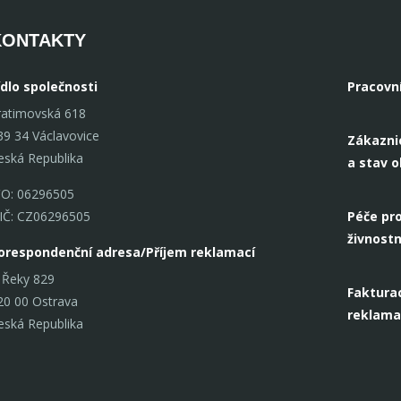
KONTAKTY
ídlo společnosti
Pracovn
ratimovská 618
39 34 Václavovice
Zákazni
eská Republika
a stav 
ČO: 06296505
IČ: CZ06296505
Péče pro
živnostn
orespondenční adresa/Příjem reklamací
 Řeky 829
Fakturac
20 00 Ostrava
reklama
eská Republika