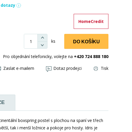
í dotazy
HomeCredit
ks
DO KOŠÍKU
Pro objednání telefonicky, volejte na
+420 724 888 180
Zaslat e-mailem
Dotaz prodejci
Tisk
ZE
inentální boxspring postel s plochou na spaní ve třech
tší, tak i menší ložnice a pokoje pro hosty. Idris je